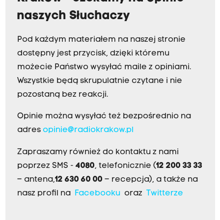
naszych Słuchaczy
Pod każdym materiałem na naszej stronie
dostępny jest przycisk, dzięki któremu
możecie Państwo wysyłać maile z opiniami.
Wszystkie będą skrupulatnie czytane i nie
pozostaną bez reakcji.
Opinie można wysyłać też bezpośrednio na
adres
opinie@radiokrakow.pl
Zapraszamy również do kontaktu z nami
poprzez SMS -
4080
, telefonicznie (
12 200 33 33
– antena,
12 630 60 00
– recepcja), a także na
nasz profil na
Facebooku
oraz
Twitterze