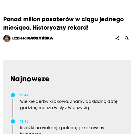
Ponad milion pasażerów w ciągu jednego
miesiąca. Historyczny rekord!
search
share
Elżbieta
RACZYŃSKA
Najnowsze
18:49
Wielkie derby Krakowa. Znamy dokładną datę i
godzinę meczu Wisły z Wieczystą
18:45
Książki na wakacje polecają krakowscy