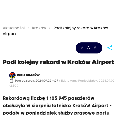
Aktualności
Kraków
Padł kolejny rekord w Kraków
Airport
share
A
A
A
Padł kolejny rekord w Kraków Airport
Radio
KRAKÓW
date_range
Poniedziałek, 2024.09.02 11:27
( Edytowany Poniedziałek, 2024.09.02
12:50 )
Rekordową liczbę 1 105 945 pasażerów
obsłużyło w sierpniu lotnisko Kraków Airport -
podały w poniedziałek służby prasowe portu.