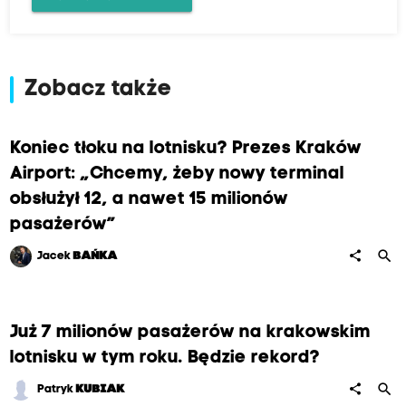
Zobacz także
Koniec tłoku na lotnisku? Prezes Kraków
Airport: „Chcemy, żeby nowy terminal
obsłużył 12, a nawet 15 milionów
pasażerów”
search
share
Jacek
BAŃKA
Już 7 milionów pasażerów na krakowskim
lotnisku w tym roku. Będzie rekord?
search
share
Patryk
KUBIAK