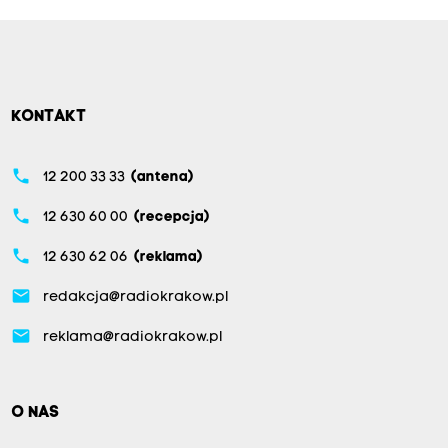
KONTAKT
phone
12 200 33 33
(antena)
phone
12 630 60 00
(recepcja)
phone
12 630 62 06
(reklama)
email
redakcja@radiokrakow.pl
email
reklama@radiokrakow.pl
O NAS