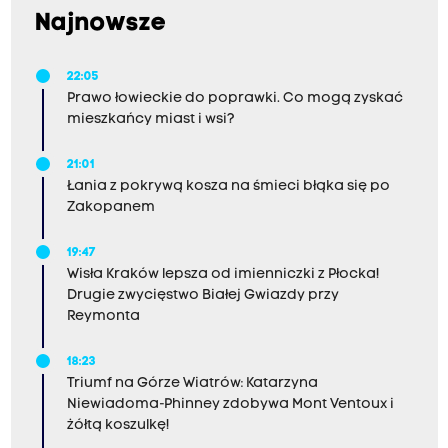
Najnowsze
22:05
Prawo łowieckie do poprawki. Co mogą zyskać
mieszkańcy miast i wsi?
21:01
Łania z pokrywą kosza na śmieci błąka się po
Zakopanem
19:47
Wisła Kraków lepsza od imienniczki z Płocka!
Drugie zwycięstwo Białej Gwiazdy przy
Reymonta
18:23
Triumf na Górze Wiatrów: Katarzyna
Niewiadoma-Phinney zdobywa Mont Ventoux i
żółtą koszulkę!