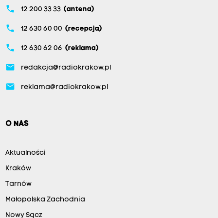
phone
12 200 33 33
(antena)
phone
12 630 60 00
(recepcja)
phone
12 630 62 06
(reklama)
email
redakcja@radiokrakow.pl
email
reklama@radiokrakow.pl
O NAS
Aktualności
Kraków
Tarnów
Małopolska Zachodnia
Nowy Sącz