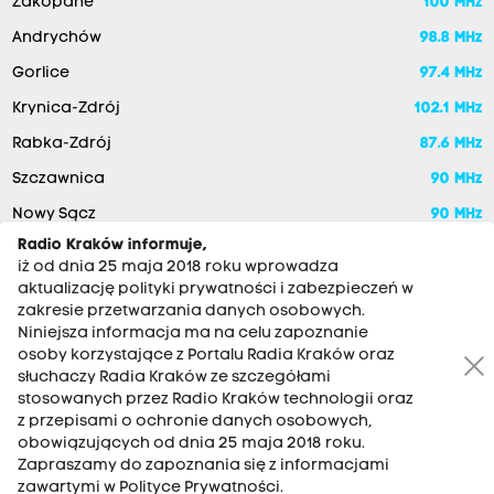
Zakopane
100 MHz
Andrychów
98.8 MHz
Gorlice
97.4 MHz
Krynica-Zdrój
102.1 MHz
Rabka-Zdrój
87.6 MHz
Szczawnica
90 MHz
Nowy Sącz
90 MHz
Radio Kraków informuje,
iż od dnia 25 maja 2018 roku wprowadza
aktualizację polityki prywatności i zabezpieczeń w
zakresie przetwarzania danych osobowych.
Niniejsza informacja ma na celu zapoznanie
osoby korzystające z Portalu Radia Kraków oraz
słuchaczy Radia Kraków ze szczegółami
stosowanych przez Radio Kraków technologii oraz
RADIO KRAKÓW SA. Aleja Juliusza Słowackiego 22, 30-007
z przepisami o ochronie danych osobowych,
Kraków
obowiązujących od dnia 25 maja 2018 roku.
Zapraszamy do zapoznania się z informacjami
Antena: 12 200 33 33
zawartymi w Polityce Prywatności.