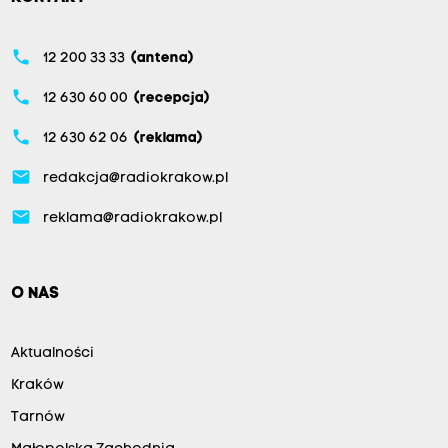
phone
12 200 33 33
(antena)
phone
12 630 60 00
(recepcja)
phone
12 630 62 06
(reklama)
email
redakcja@radiokrakow.pl
email
reklama@radiokrakow.pl
O NAS
Aktualności
Kraków
Tarnów