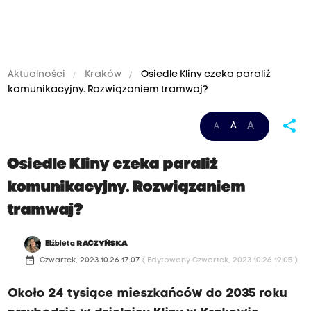
Aktualności
Kraków
Osiedle Kliny czeka paraliż
komunikacyjny. Rozwiązaniem tramwaj?
share
A
A
A
Osiedle Kliny czeka paraliż
komunikacyjny. Rozwiązaniem
tramwaj?
Elżbieta
RACZYŃSKA
date_range
Czwartek, 2023.10.26 17:07
( Edytowany Czwartek, 2023.10.26 19:05 )
Około 24 tysiące mieszkańców do 2035 roku