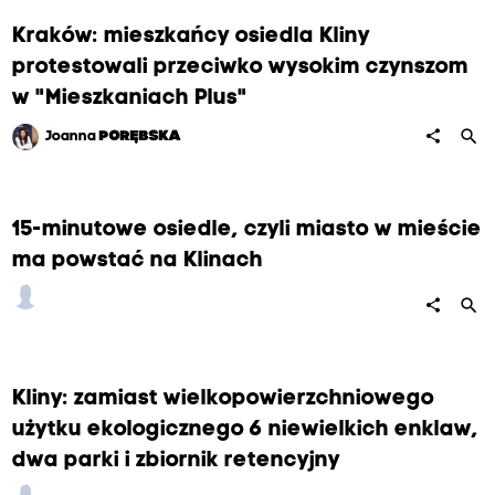
Kraków: mieszkańcy osiedla Kliny
protestowali przeciwko wysokim czynszom
w "Mieszkaniach Plus"
search
share
Joanna
PORĘBSKA
15-minutowe osiedle, czyli miasto w mieście
ma powstać na Klinach
search
share
Kliny: zamiast wielkopowierzchniowego
użytku ekologicznego 6 niewielkich enklaw,
dwa parki i zbiornik retencyjny