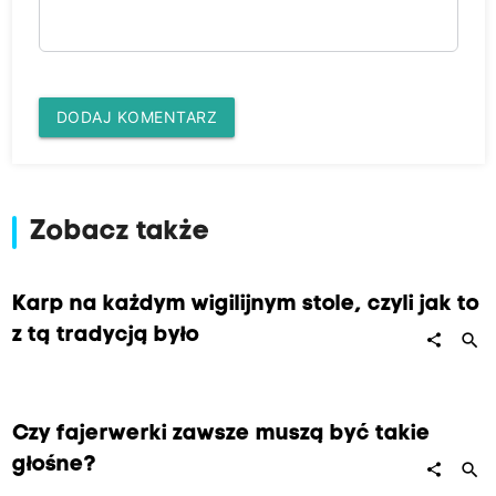
DODAJ KOMENTARZ
Zobacz także
Karp na każdym wigilijnym stole, czyli jak to
z tą tradycją było
search
share
Czy fajerwerki zawsze muszą być takie
głośne?
search
share