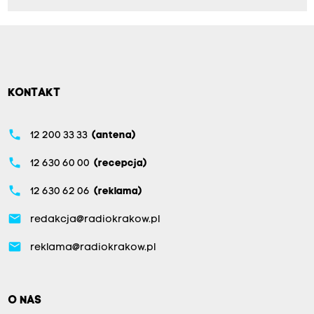
KONTAKT
phone
12 200 33 33
(antena)
phone
12 630 60 00
(recepcja)
phone
12 630 62 06
(reklama)
email
redakcja@radiokrakow.pl
email
reklama@radiokrakow.pl
O NAS