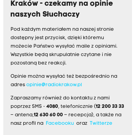
Kraków - czekamy na opinie
naszych Słuchaczy
Pod każdym materiałem na naszej stronie
dostępny jest przycisk, dzięki któremu
możecie Państwo wysyłać maile z opiniami.
Wszystkie będą skrupulatnie czytane i nie
pozostaną bez reakcji.
Opinie można wysyłać też bezpośrednio na
adres
opinie@radiokrakow.pl
Zapraszamy również do kontaktu z nami
poprzez SMS -
4080
, telefonicznie (
12 200 33 33
– antena,
12 630 60 00
– recepcja), a także na
nasz profil na
Facebooku
oraz
Twitterze