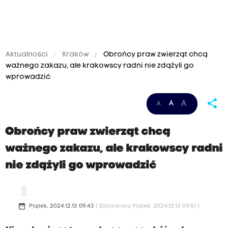
Aktualności
Kraków
Obrońcy praw zwierząt chcą
ważnego zakazu, ale krakowscy radni nie zdążyli go
wprowadzić
share
A
A
A
Obrońcy praw zwierząt chcą
ważnego zakazu, ale krakowscy radni
nie zdążyli go wprowadzić
date_range
Piątek, 2024.12.13 09:43
( Edytowany Piątek, 2024.12.13 09:51 )