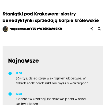
Staniątki pod Krakowem: siostry
benedyktynki sprzedają karpie królewskie
search
share
Magdalena
ZBYLUT-WIŚNIEWSKA
Najnowsze
12:51
364 tys. dzieci żyje w skrajnym ubóstwie. W
takich rodzinach nikt nie myśli o wakacjach
12:31
Klasztor w Czernej. Barokowa perła w sercu
Doliny Eliasza