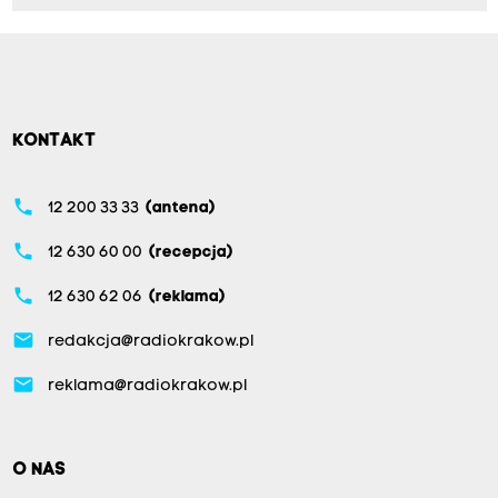
KONTAKT
phone
12 200 33 33
(antena)
phone
12 630 60 00
(recepcja)
phone
12 630 62 06
(reklama)
email
redakcja@radiokrakow.pl
email
reklama@radiokrakow.pl
O NAS