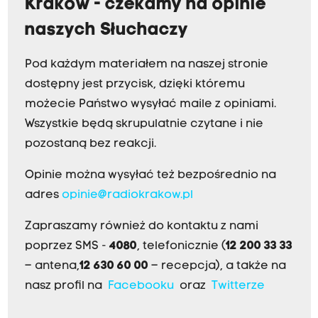
Kraków - czekamy na opinie
naszych Słuchaczy
Pod każdym materiałem na naszej stronie
dostępny jest przycisk, dzięki któremu
możecie Państwo wysyłać maile z opiniami.
Wszystkie będą skrupulatnie czytane i nie
pozostaną bez reakcji.
Opinie można wysyłać też bezpośrednio na
adres
opinie@radiokrakow.pl
Zapraszamy również do kontaktu z nami
poprzez SMS -
4080
, telefonicznie (
12 200 33 33
– antena,
12 630 60 00
– recepcja), a także na
nasz profil na
Facebooku
oraz
Twitterze