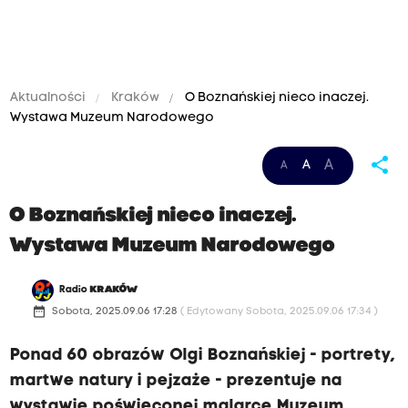
Aktualności
Kraków
O Boznańskiej nieco inaczej.
Wystawa Muzeum Narodowego
share
A
A
A
O Boznańskiej nieco inaczej.
Wystawa Muzeum Narodowego
Radio
KRAKÓW
date_range
Sobota, 2025.09.06 17:28
( Edytowany Sobota, 2025.09.06 17:34 )
Ponad 60 obrazów Olgi Boznańskiej - portrety,
martwe natury i pejzaże - prezentuje na
wystawie poświęconej malarce Muzeum