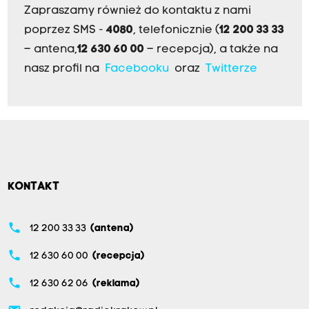
Zapraszamy również do kontaktu z nami
poprzez SMS -
4080
, telefonicznie (
12 200 33 33
– antena,
12 630 60 00
– recepcja), a także na
nasz profil na
Facebooku
oraz
Twitterze
KONTAKT
phone
12 200 33 33
(antena)
phone
12 630 60 00
(recepcja)
phone
12 630 62 06
(reklama)