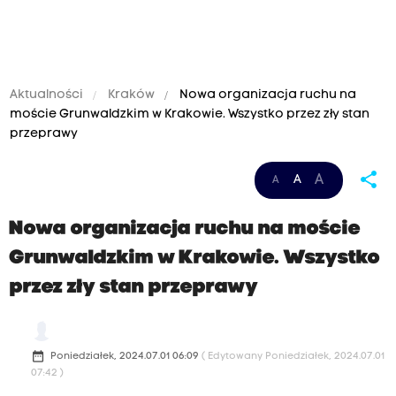
Aktualności
Kraków
Nowa organizacja ruchu na
moście Grunwaldzkim w Krakowie. Wszystko przez zły stan
przeprawy
share
A
A
A
Nowa organizacja ruchu na moście
Grunwaldzkim w Krakowie. Wszystko
przez zły stan przeprawy
date_range
Poniedziałek, 2024.07.01 06:09
( Edytowany Poniedziałek, 2024.07.01
07:42 )