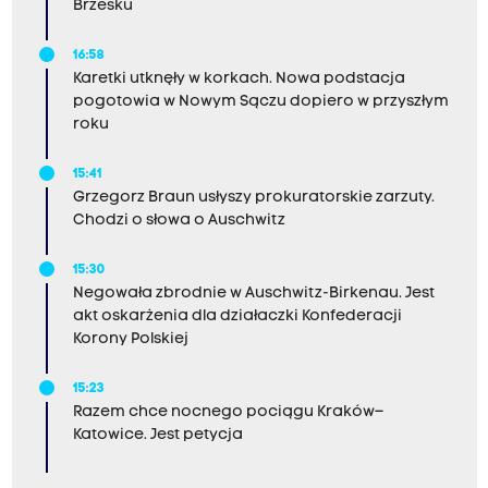
Brzesku
16:58
Karetki utknęły w korkach. Nowa podstacja
pogotowia w Nowym Sączu dopiero w przyszłym
roku
15:41
Grzegorz Braun usłyszy prokuratorskie zarzuty.
Chodzi o słowa o Auschwitz
15:30
Negowała zbrodnie w Auschwitz-Birkenau. Jest
akt oskarżenia dla działaczki Konfederacji
Korony Polskiej
15:23
Razem chce nocnego pociągu Kraków–
Katowice. Jest petycja