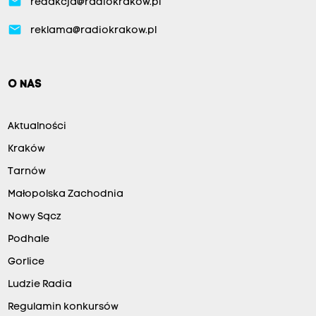
email
redakcja@radiokrakow.pl
email
reklama@radiokrakow.pl
O NAS
Aktualności
Kraków
Tarnów
Małopolska Zachodnia
Nowy Sącz
Podhale
Gorlice
Ludzie Radia
Regulamin konkursów