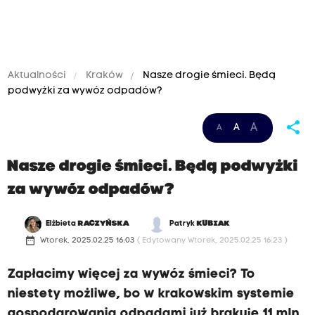
Aktualności
Kraków
Nasze drogie śmieci. Będą
podwyżki za wywóz odpadów?
share
A
A
A
Nasze drogie śmieci. Będą podwyżki
za wywóz odpadów?
Elżbieta
RACZYŃSKA
Patryk
KUBIAK
date_range
Wtorek, 2025.02.25 16:03
( Edytowany Wtorek, 2025.02.25 16:23 )
Zapłacimy więcej za wywóz śmieci? To
niestety możliwe, bo w krakowskim systemie
gospodarowania odpadami już brakuje 11 mln