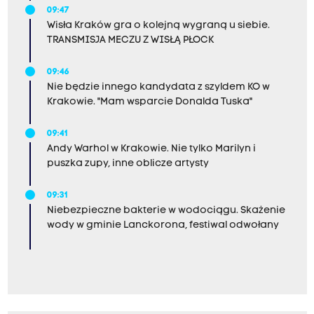
09:47
Wisła Kraków gra o kolejną wygraną u siebie.
TRANSMISJA MECZU Z WISŁĄ PŁOCK
09:46
Nie będzie innego kandydata z szyldem KO w
Krakowie. "Mam wsparcie Donalda Tuska"
09:41
Andy Warhol w Krakowie. Nie tylko Marilyn i
puszka zupy, inne oblicze artysty
09:31
Niebezpieczne bakterie w wodociągu. Skażenie
wody w gminie Lanckorona, festiwal odwołany