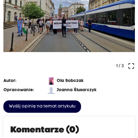
crop_free
1
/ 3
Autor:
Ola Sobczak
Opracowanie:
Joanna Ślusarczyk
Wyślij opinię na temat artykułu
Komentarze (0)