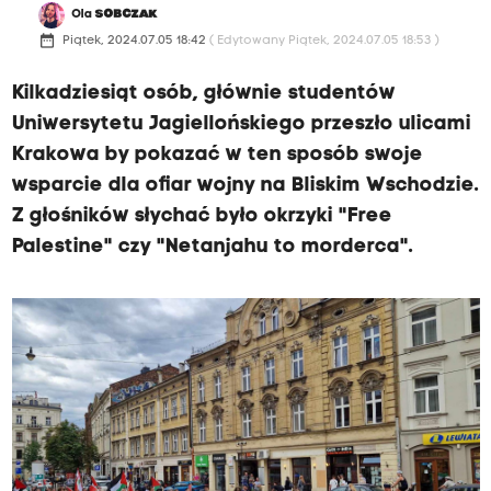
Ola
SOBCZAK
date_range
Piątek, 2024.07.05 18:42
( Edytowany Piątek, 2024.07.05 18:53 )
Kilkadziesiąt osób, głównie studentów
Uniwersytetu Jagiellońskiego przeszło ulicami
Krakowa by pokazać w ten sposób swoje
wsparcie dla ofiar wojny na Bliskim Wschodzie.
Z głośników słychać było okrzyki "Free
Palestine" czy "Netanjahu to morderca".