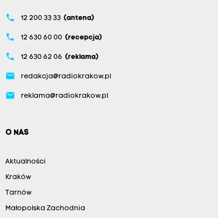
phone
12 200 33 33
(antena)
phone
12 630 60 00
(recepcja)
phone
12 630 62 06
(reklama)
email
redakcja@radiokrakow.pl
email
reklama@radiokrakow.pl
O NAS
Aktualności
Kraków
Tarnów
Małopolska Zachodnia