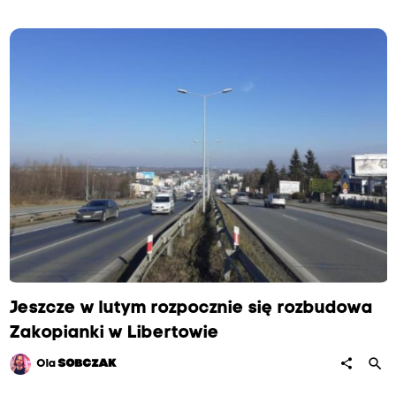
Jeszcze w lutym rozpocznie się rozbudowa
Zakopianki w Libertowie
search
share
Ola
SOBCZAK