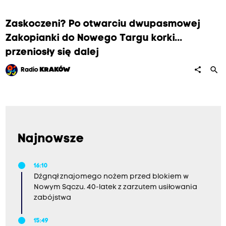
Zaskoczeni? Po otwarciu dwupasmowej
Zakopianki do Nowego Targu korki...
przeniosły się dalej
search
share
Radio
KRAKÓW
Najnowsze
16:10
Dźgnął znajomego nożem przed blokiem w
Nowym Sączu. 40-latek z zarzutem usiłowania
zabójstwa
15:49