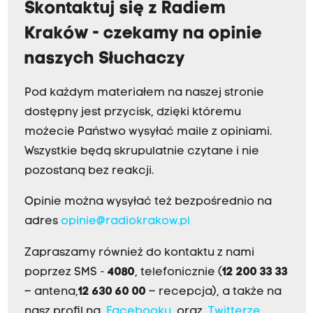
Skontaktuj się z Radiem
Kraków - czekamy na opinie
naszych Słuchaczy
Pod każdym materiałem na naszej stronie
dostępny jest przycisk, dzięki któremu
możecie Państwo wysyłać maile z opiniami.
Wszystkie będą skrupulatnie czytane i nie
pozostaną bez reakcji.
Opinie można wysyłać też bezpośrednio na
adres
opinie@radiokrakow.pl
Zapraszamy również do kontaktu z nami
poprzez SMS -
4080
, telefonicznie (
12 200 33 33
– antena,
12 630 60 00
– recepcja), a także na
nasz profil na
Facebooku
oraz
Twitterze