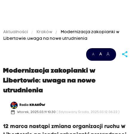
Aktualności
Kraków
Modernizacja zakopianki w
Libertowie: uwaga na nowe utrudnienia
share
A
A
A
Modernizacja zakopianki w
Libertowie: uwaga na nowe
utrudnienia
Radio
KRAKÓW
date_range
Wtorek, 2025.03.11 10:30
( Edytowany Środa, 2025.03.12 06:22 )
12 marca nastąpi zmiana organizacji ruchu w