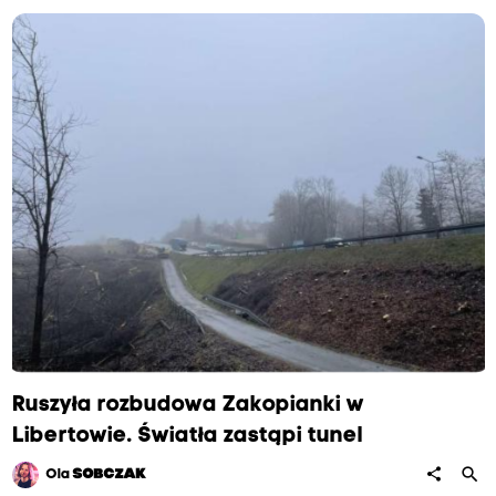
Ruszyła rozbudowa Zakopianki w
Libertowie. Światła zastąpi tunel
search
share
Ola
SOBCZAK