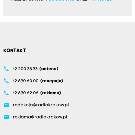
KONTAKT
phone
12 200 33 33
(antena)
phone
12 630 60 00
(recepcja)
phone
12 630 62 06
(reklama)
email
redakcja@radiokrakow.pl
email
reklama@radiokrakow.pl