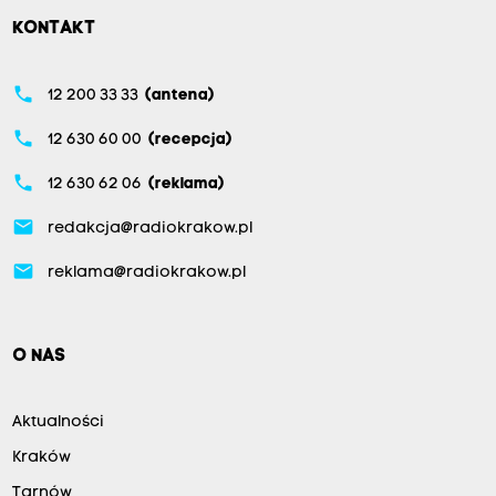
KONTAKT
phone
12 200 33 33
(antena)
phone
12 630 60 00
(recepcja)
phone
12 630 62 06
(reklama)
email
redakcja@radiokrakow.pl
email
reklama@radiokrakow.pl
O NAS
Aktualności
Kraków
Tarnów