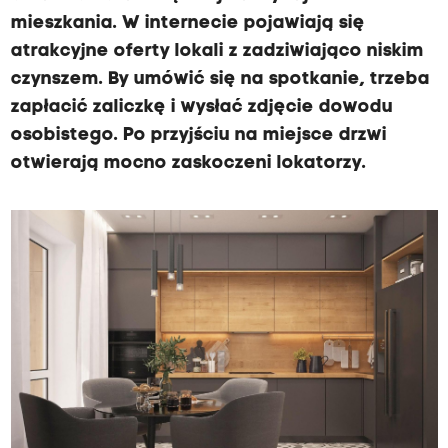
e
mieszkania. W internecie pojawiają się
j
atrakcyjne oferty lokali z zadziwiająco niskim
p
czynszem. By umówić się na spotkanie, trzeba
o
zapłacić zaliczkę i wysłać zdjęcie dowodu
l
osobistego. Po przyjściu na miejsce drzwi
i
otwierają mocno zaskoczeni lokatorzy.
c
j
i