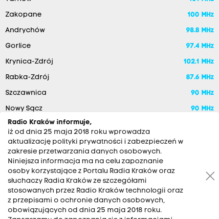
Zakopane
100 MHz
Andrychów
98.8 MHz
Gorlice
97.4 MHz
Krynica-Zdrój
102.1 MHz
Rabka-Zdrój
87.6 MHz
Szczawnica
90 MHz
Nowy Sącz
90 MHz
Radio Kraków informuje,
iż od dnia 25 maja 2018 roku wprowadza
aktualizację polityki prywatności i zabezpieczeń w
zakresie przetwarzania danych osobowych.
Niniejsza informacja ma na celu zapoznanie
osoby korzystające z Portalu Radia Kraków oraz
słuchaczy Radia Kraków ze szczegółami
stosowanych przez Radio Kraków technologii oraz
RADIO KRAKÓW SA. Aleja Juliusza Słowackiego 22, 30-007
z przepisami o ochronie danych osobowych,
Kraków
obowiązujących od dnia 25 maja 2018 roku.