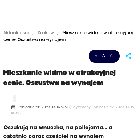
Aktualności
Kraków
Mieszkanie widmo w atrakcyjnej
cenie. Oszustwa na wynajem
z
share
A
A
A
k
r
Mieszkanie widmo w atrakcyjnej
a
cenie. Oszustwa na wynajem
k
o
w
date_range
Poniedziałek, 2023.03.06 16:16
( Edytowany Poniedziałek, 2023.03.06
s
18:04 )
k
Oszukują na wnuczka, na policjanta... a
i
ostatnio coraz częściej na wynajem