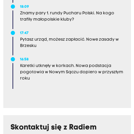
i
18:09
n
Znamy pary 1. rundy Pucharu Polski. Na kogo
o
trafiły małopolskie kluby?
m
17:47
,
Pytasz urząd, możesz zapłacić. Nowe zasady w
w
Brzesku
A
16:58
k
Karetki utknęły w korkach. Nowa podstacja
a
pogotowia w Nowym Sączu dopiero w przyszłym
d
roku
e
m
i
i
P
Skontaktuj się z Radiem
r