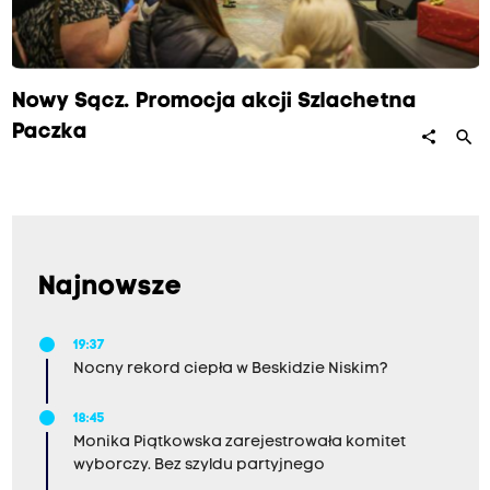
p
o
m
o
Nowy Sącz. Promocja akcji Szlachetna
c
Paczka
search
share
y
u
b
o
g
Najnowsze
i
m
19:37
Nocny rekord ciepła w Beskidzie Niskim?
r
o
18:45
d
Monika Piątkowska zarejestrowała komitet
z
wyborczy. Bez szyldu partyjnego