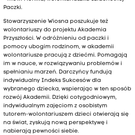
l
Paczki.
o
n
Stowarzyszenie Wiosna poszukuje też
a
wolontariuszy do projektu Akademia
t
Przyszłości. W odróżnieniu od paczki i
a
pomocy ubogim rodzinom, w akademii
r
wolontariusze pracują z dziećmi. Pomagają
i
im w nauce, w rozwiązywaniu problemów i
u
spełnianiu marzeń. Darczyńcy fundują
s
indywidualny Indeks Sukcesów dla
z
wybranego dziecka, wspierając w ten sposób
y
rozwój Akademii. Dzięki cotygodniowym,
s
indywidualnym zajęciom z osobistym
z
tutorem-wolontariuszem dzieci otwierają się
u
na świat, zyskują nową perspektywę i
k
nabierają pewności siebie.