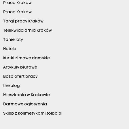
e
Praca Kraków
m
Praca Kraków
a
Targi pracy Kraków
m
Telekwiaciarnia Kraków
i
Tanie loty
.
Hotele
P
o
Kurtki zimowe damskie
m
Artykuły biurowe
a
Baza ofert pracy
g
the:blog
a
Mieszkania w Krakowie
j
Darmowe ogłoszenia
ą
Sklep z kosmetykami tolpa.pl
i
m