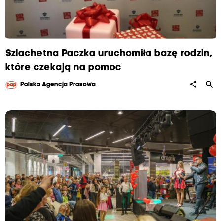
ż
n
i
e
Szlachetna Paczka uruchomiła bazę rodzin,
n
które czekają na pomoc
i
search
share
Polska Agencja Prasowa
u
o
d
P
a
c
z
k
i
i