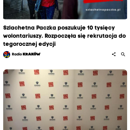
t
n
e
j
Szlachetna Paczka poszukuje 10 tysięcy
P
wolontariuszy. Rozpoczęła się rekrutacja do
a
tegorocznej edycji
c
search
share
Radio
KRAKÓW
z
k
i
.
W
o
d
r
ó