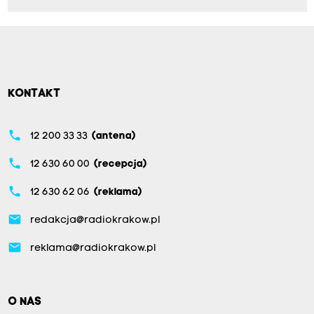
r
i
u
s
z
KONTAKT
e
p
phone
12 200 33 33
(antena)
r
a
phone
12 630 60 00
(recepcja)
c
phone
12 630 62 06
(reklama)
u
email
j
redakcja@radiokrakow.pl
ą
email
reklama@radiokrakow.pl
z
d
z
O NAS