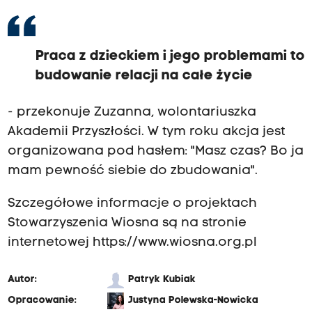
a
A
k
Praca z dzieckiem i jego problemami to
a
budowanie relacji na całe życie
d
e
- przekonuje Zuzanna, wolontariuszka
m
Akademii Przyszłości. W tym roku akcja jest
i
organizowana pod hasłem: "Masz czas? Bo ja
a
mam pewność siebie do zbudowania".
P
r
Szczegółowe informacje o projektach
z
Stowarzyszenia Wiosna są na stronie
y
internetowej
https://www.wiosna.org.pl
s
z
Autor:
Patryk Kubiak
ł
Opracowanie:
Justyna Polewska-Nowicka