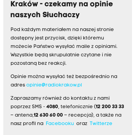
z
Kraków - czekamy na opinie
y
naszych Słuchaczy
s
z
Pod każdym materiałem na naszej stronie
ł
dostępny jest przycisk, dzięki któremu
o
możecie Państwo wysyłać maile z opiniami.
ś
Wszystkie będą skrupulatnie czytane i nie
c
pozostaną bez reakcji.
i
Opinie można wysyłać też bezpośrednio na
w
adres
opinie@radiokrakow.pl
o
l
Zapraszamy również do kontaktu z nami
o
poprzez SMS -
4080
, telefonicznie (
12 200 33 33
n
– antena,
12 630 60 00
– recepcja), a także na
t
nasz profil na
Facebooku
oraz
Twitterze
a