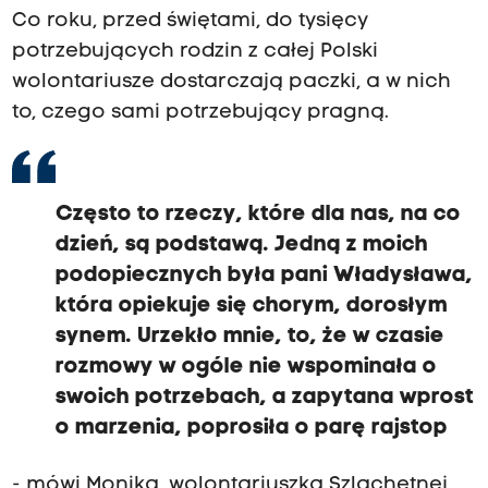
"
Co roku, przed świętami, do tysięcy
.
potrzebujących rodzin z całej Polski
Z
wolontariusze dostarczają paczki, a w nich
t
to, czego sami potrzebujący pragną.
a
k
i
Często to rzeczy, które dla nas, na co
m
dzień, są podstawą. Jedną z moich
h
podopiecznych była pani Władysława,
a
która opiekuje się chorym, dorosłym
s
synem. Urzekło mnie, to, że w czasie
ł
rozmowy w ogóle nie wspominała o
e
swoich potrzebach, a zapytana wprost
m
o marzenia, poprosiła o parę rajstop
w
o
- mówi Monika, wolontariuszka Szlachetnej