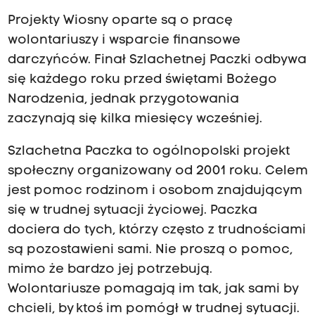
e
Projekty Wiosny oparte są o pracę
b
wolontariuszy i wsparcie finansowe
i
darczyńców. Finał Szlachetnej Paczki odbywa
e
się każdego roku przed świętami Bożego
d
Narodzenia, jednak przygotowania
o
zaczynają się kilka miesięcy wcześniej.
z
b
Szlachetna Paczka to ogólnopolski projekt
u
społeczny organizowany od 2001 roku. Celem
d
jest pomoc rodzinom i osobom znajdującym
o
się w trudnej sytuacji życiowej. Paczka
w
dociera do tych, którzy często z trudnościami
a
są pozostawieni sami. Nie proszą o pomoc,
n
mimo że bardzo jej potrzebują.
i
Wolontariusze pomagają im tak, jak sami by
a
chcieli, by ktoś im pomógł w trudnej sytuacji.