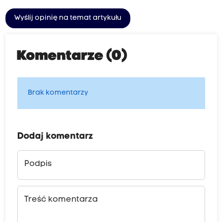
o
ś
Wyślij opinię na temat artykułu
c
i
Komentarze (0)
,
c
z
Brak komentarzy
y
l
i
Dodaj komentarz
s
i
Podpis
o
s
t
Treść komentarza
r