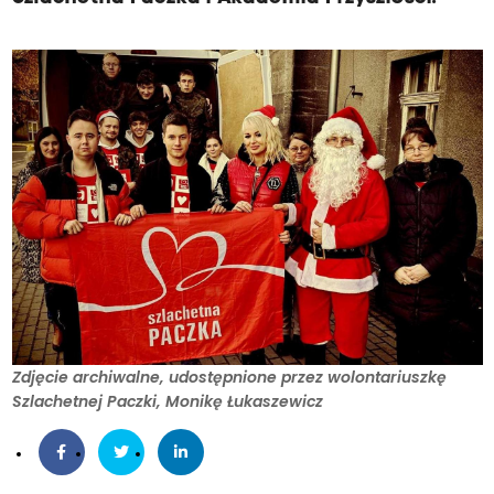
B
o
j
a
m
a
m
p
e
w
n
o
Zdjęcie archiwalne, udostępnione przez wolontariuszkę
ś
Szlachetnej Paczki, Monikę Łukaszewicz
ć
s
i