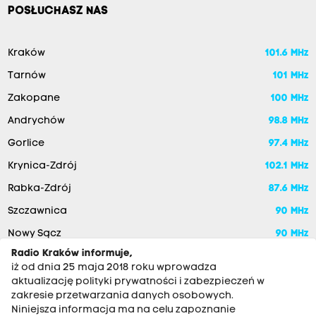
p
POSŁUCHASZ NAS
o
p
Kraków
101.6 MHz
r
Tarnów
101 MHz
a
Zakopane
100 MHz
w
Andrychów
98.8 MHz
i
a
Gorlice
97.4 MHz
ć
Krynica-Zdrój
102.1 MHz
o
Rabka-Zdrój
87.6 MHz
c
Szczawnica
90 MHz
e
Nowy Sącz
90 MHz
n
Radio Kraków informuje,
y
iż od dnia 25 maja 2018 roku wprowadza
w
aktualizację polityki prywatności i zabezpieczeń w
zakresie przetwarzania danych osobowych.
s
Niniejsza informacja ma na celu zapoznanie