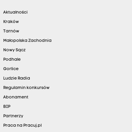
i
e
Aktualności
ć
Kraków
m
Tarnów
i
Małopolska Zachodnia
n
Nowy Sącz
a
d
Podhale
i
Gorlice
c
Ludzie Radia
h
Regulamin konkursów
p
Abonament
r
BIP
o
Partnerzy
b
l
Praca na Pracuj.pl