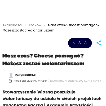
Aktualności
Kraków
Masz czas? Chcesz pomagać?
Możesz zostać wolontariuszem
"
share
A
A
A
M
a
Masz czas? Chcesz pomagać?
s
Możesz zostać wolontariuszem
z
c
Patryk
KUBIAK
z
date_range
Niedziela, 2024.07.14 12:51
( Edytowany Niedziela, 2024.07.14 14:45 )
a
Stowarzyszenie Wiosna poszukuje
s
wolontariuszy do udziału w swoich projektach
?
Szlachetna Paczka i Akademia Przyszłości.