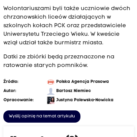
Wolontariuszami byli także uczniowie dwóch
chrzanowskich liceów działających w
szkolnych kołach PCK oraz przedstawiciele
Uniwersytetu Trzeciego
Wieku
. W kweście
wziął udział także burmistrz miasta.
Datki ze zbiórki będą przeznaczone na
ratowanie starych pomników.
Źródło:
Polska Agencja Prasowa
Autor:
Bartosz Niemiec
Opracowanie:
Justyna Polewska-Nowicka
Wyślij opinię na temat artykułu