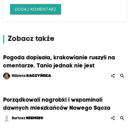
DODAJ KOMENTARZ
Zobacz także
Pogoda dopisała, krakowianie ruszyli na
cmentarze. Tanio jednak nie jest
search
share
Elżbieta
RACZYŃSKA
Porządkowali nagrobki i wspominali
dawnych mieszkańców Nowego Sącza
search
share
Bartosz
NIEMIEC