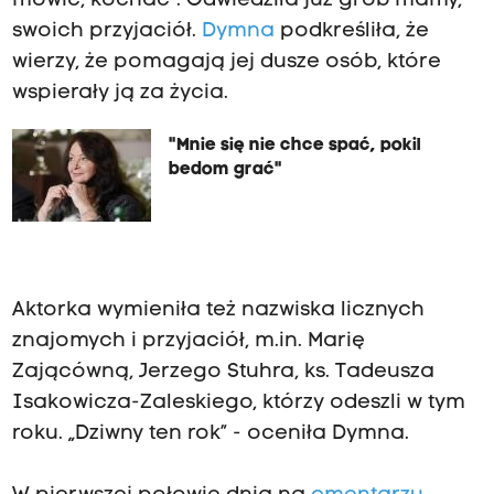
mówić, kochać". Odwiedziła już grób mamy,
swoich przyjaciół.
Dymna
podkreśliła, że
wierzy, że pomagają jej dusze osób, które
wspierały ją za życia.
"Mnie się nie chce spać, pokil
bedom grać"
Aktorka wymieniła też nazwiska licznych
znajomych i przyjaciół, m.in. Marię
Zającówną, Jerzego Stuhra, ks. Tadeusza
Isakowicza-Zaleskiego, którzy odeszli w tym
roku. „Dziwny ten rok” - oceniła Dymna.