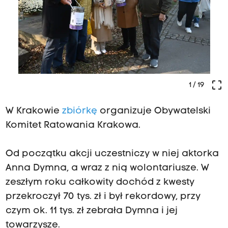
crop_free
1
/ 19
W Krakowie
zbiórkę
organizuje Obywatelski
Komitet Ratowania Krakowa.
Od początku akcji uczestniczy w niej aktorka
Anna Dymna, a wraz z nią wolontariusze. W
zeszłym roku całkowity dochód z kwesty
przekroczył 70 tys. zł i był rekordowy, przy
czym ok. 11 tys. zł zebrała Dymna i jej
towarzysze.