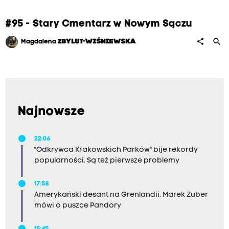
#95 - Stary Cmentarz w Nowym Sączu
search
share
Magdalena
ZBYLUT-WIŚNIEWSKA
Najnowsze
22:06
"Odkrywca Krakowskich Parków" bije rekordy
popularności. Są też pierwsze problemy
17:58
Amerykański desant na Grenlandii. Marek Zuber
mówi o puszce Pandory