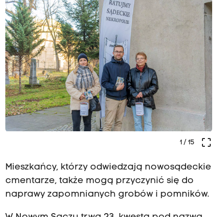
crop_free
1
/ 15
Mieszkańcy, którzy odwiedzają nowosądeckie
cmentarze, także mogą przyczynić się do
naprawy zapomnianych grobów i pomników.