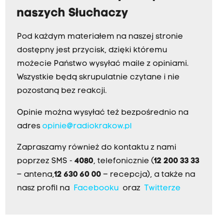
naszych Słuchaczy
Pod każdym materiałem na naszej stronie
dostępny jest przycisk, dzięki któremu
możecie Państwo wysyłać maile z opiniami.
Wszystkie będą skrupulatnie czytane i nie
pozostaną bez reakcji.
Opinie można wysyłać też bezpośrednio na
adres
opinie@radiokrakow.pl
Zapraszamy również do kontaktu z nami
poprzez SMS -
4080
, telefonicznie (
12 200 33 33
– antena,
12 630 60 00
– recepcja), a także na
nasz profil na
Facebooku
oraz
Twitterze