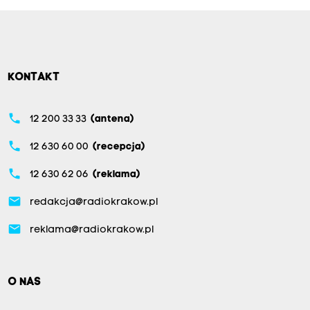
KONTAKT
phone
12 200 33 33
(antena)
phone
12 630 60 00
(recepcja)
phone
12 630 62 06
(reklama)
email
redakcja@radiokrakow.pl
email
reklama@radiokrakow.pl
O NAS