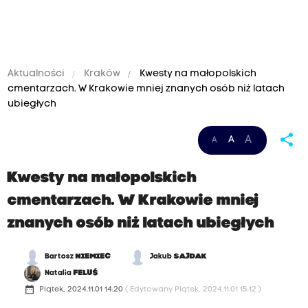
Aktualności
Kraków
Kwesty na małopolskich
cmentarzach. W Krakowie mniej znanych osób niż latach
ubiegłych
share
A
A
A
Kwesty na małopolskich
cmentarzach. W Krakowie mniej
znanych osób niż latach ubiegłych
Bartosz
NIEMIEC
Jakub
SAJDAK
Natalia
FELUŚ
date_range
Piątek, 2024.11.01 14:20
( Edytowany Piątek, 2024.11.01 15:12 )