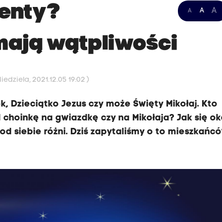
zenty?
A
A
A
mają wątpliwości
edziela, 2021.12.05 19:02 )
k, Dzieciątko Jezus czy może Święty Mikołaj. Kto
d choinkę na gwiazdkę czy na Mikołaja? Jak się o
od siebie różni. Dziś zapytaliśmy o to mieszkańc