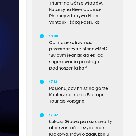
Triumf na Górze Wiatrów:
Katarzyna Niewiadoma-
Phinney zdobywa Mont
Ventoux i żółtą koszulkę!
18:08
Co może zatrzymać
przestępstwa z nienawiści?
"Byłbym jednak daleki od
sugerowania prostego
podnoszenia kar"
17:13
Pasjonujący finisz na górze
Kocierz na mecie 5. etapu
Tour de Pologne
17:07
Łukasz Gibała po raz czwarty
chce zostać prezydentem
Krakowa. Mówi o zadłużeniu i