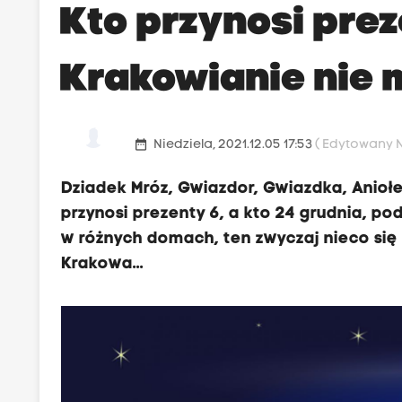
Kto przynosi pre
Krakowianie nie 
date_range
Niedziela, 2021.12.05 17:53
( Edytowany Ni
Dziadek Mróz, Gwiazdor, Gwiazdka, Aniołe
przynosi prezenty 6, a kto 24 grudnia, po
w różnych domach, ten zwyczaj nieco się 
Krakowa...