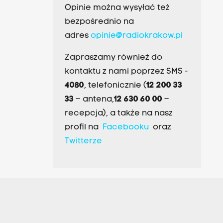
Opinie można wysyłać też
bezpośrednio na
adres
opinie@radiokrakow.pl
Zapraszamy również do
kontaktu z nami poprzez SMS -
4080
, telefonicznie (
12 200 33
33
– antena,
12 630 60 00
–
recepcja), a także na nasz
profil na
Facebooku
oraz
Twitterze