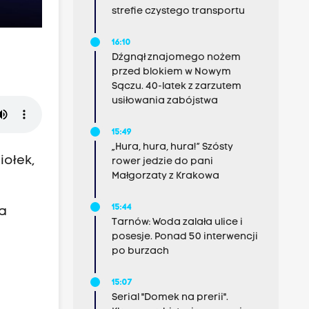
strefie czystego transportu
16:10
Dźgnął znajomego nożem
przed blokiem w Nowym
Sączu. 40-latek z zarzutem
usiłowania zabójstwa
15:49
„Hura, hura, hura!” Szósty
iołek,
rower jedzie do pani
Małgorzaty z Krakowa
15:44
na
Tarnów: Woda zalała ulice i
posesje. Ponad 50 interwencji
po burzach
15:07
Serial "Domek na prerii".