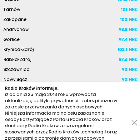
Tarnów
101 MHz
Zakopane
100 MHz
Andrychów
98.8 MHz
Gorlice
97.4 MHz
Krynica-Zdrój
102.1 MHz
Rabka-Zdrój
87.6 MHz
Szczawnica
90 MHz
Nowy Sącz
90 MHz
Radio Kraków informuje,
iż od dnia 25 maja 2018 roku wprowadza
aktualizację polityki prywatności i zabezpieczeń w
zakresie przetwarzania danych osobowych.
Niniejsza informacja ma na celu zapoznanie
osoby korzystające z Portalu Radia Kraków oraz
słuchaczy Radia Kraków ze szczegółami
stosowanych przez Radio Kraków technologii oraz
RADIO KRAKÓW SA. Aleja Juliusza Słowackiego 22, 30-007
z przepisami o ochronie danych osobowych,