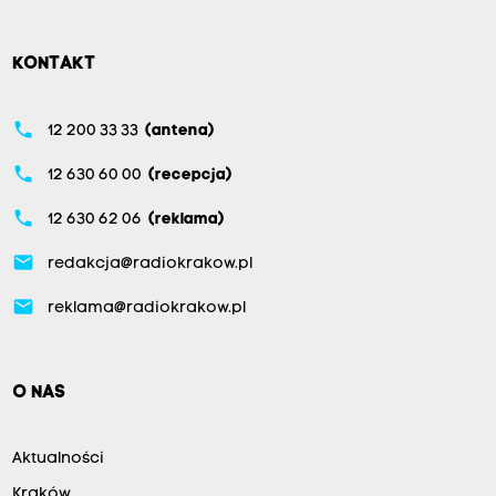
KONTAKT
phone
12 200 33 33
(antena)
phone
12 630 60 00
(recepcja)
phone
12 630 62 06
(reklama)
email
redakcja@radiokrakow.pl
email
reklama@radiokrakow.pl
O NAS
Aktualności
Kraków