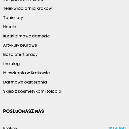
Telekwiaciarnia Kraków
Tanie loty
Hotele
Kurtki zimowe damskie
Artykuły biurowe
Baza ofert pracy
the:blog
Mieszkania w Krakowie
Darmowe ogłoszenia
Sklep z kosmetykami tolpa.pl
POSŁUCHASZ NAS
Kraków
101.6 MHz