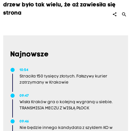
drzew było tak wielu, że aż zawiesiła się
strona
search
share
Najnowsze
10:54
Straciła 150 tysięcy złotych. Fałszywy kurier
zatrzymany w Krakowie
09:47
Wisła Kraków gra o kolejną wygraną u siebie.
TRANSMISJA MECZU Z WISŁĄ PŁOCK
09:46
Nie będzie innego kandydata z szyldem KO w