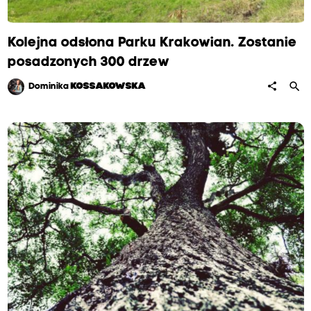
Kolejna odsłona Parku Krakowian. Zostanie
posadzonych 300 drzew
search
share
Dominika
KOSSAKOWSKA