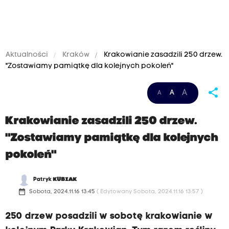
Aktualności
Kraków
Krakowianie zasadzili 250 drzew.
"Zostawiamy pamiątkę dla kolejnych pokoleń"
share
A
A
A
Krakowianie zasadzili 250 drzew.
"Zostawiamy pamiątkę dla kolejnych
pokoleń"
Patryk
KUBIAK
date_range
Sobota, 2024.11.16 13:45
( Edytowany Sobota, 2024.11.16 13:57 )
250 drzew posadzili w sobotę krakowianie w