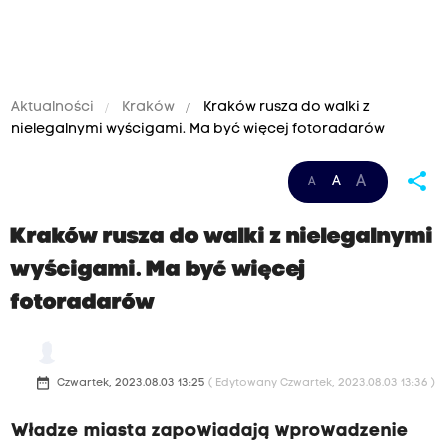
Aktualności
Kraków
Kraków rusza do walki z
nielegalnymi wyścigami. Ma być więcej fotoradarów
share
A
A
A
Kraków rusza do walki z nielegalnymi
wyścigami. Ma być więcej
fotoradarów
date_range
Czwartek, 2023.08.03 13:25
( Edytowany Czwartek, 2023.08.03 13:36 )
Władze miasta zapowiadają wprowadzenie