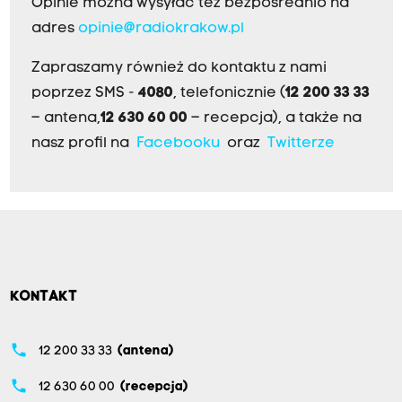
Opinie można wysyłać też bezpośrednio na
adres
opinie@radiokrakow.pl
Zapraszamy również do kontaktu z nami
poprzez SMS -
4080
, telefonicznie (
12 200 33 33
– antena,
12 630 60 00
– recepcja), a także na
nasz profil na
Facebooku
oraz
Twitterze
KONTAKT
phone
12 200 33 33
(antena)
phone
12 630 60 00
(recepcja)