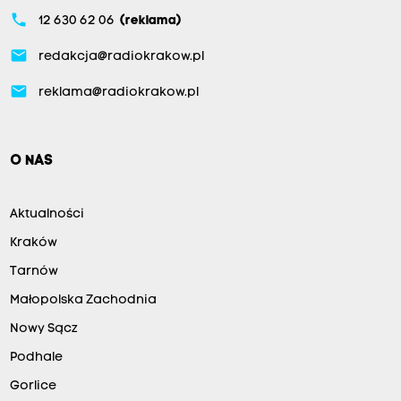
phone
12 630 62 06
(reklama)
email
redakcja@radiokrakow.pl
email
reklama@radiokrakow.pl
O NAS
Aktualności
Kraków
Tarnów
Małopolska Zachodnia
Nowy Sącz
Podhale
Gorlice