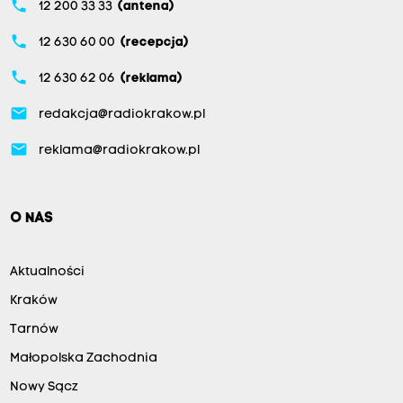
phone
12 200 33 33
(antena)
phone
12 630 60 00
(recepcja)
phone
12 630 62 06
(reklama)
email
redakcja@radiokrakow.pl
email
reklama@radiokrakow.pl
O NAS
Aktualności
Kraków
Tarnów
Małopolska Zachodnia
Nowy Sącz