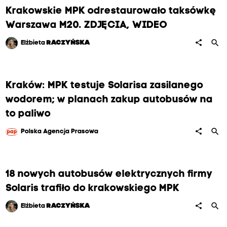
Krakowskie MPK odrestaurowało taksówkę
Warszawa M20. ZDJĘCIA, WIDEO
search
share
Elżbieta
RACZYŃSKA
Kraków: MPK testuje Solarisa zasilanego
wodorem; w planach zakup autobusów na
to paliwo
search
share
Polska Agencja Prasowa
18 nowych autobusów elektrycznych firmy
Solaris trafiło do krakowskiego MPK
search
share
Elżbieta
RACZYŃSKA