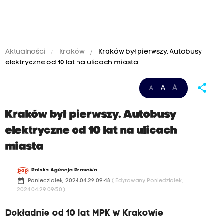
Aktualności
Kraków
Kraków był pierwszy. Autobusy
elektryczne od 10 lat na ulicach miasta
share
A
A
A
Kraków był pierwszy. Autobusy
elektryczne od 10 lat na ulicach
miasta
Polska Agencja Prasowa
date_range
Poniedziałek, 2024.04.29 09:48
( Edytowany Poniedziałek,
2024.04.29 09:50 )
Dokładnie od 10 lat MPK w Krakowie