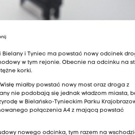
nij
Bielany i Tyniec ma powstać nowy odcinek drog
hodowy w tym rejonie. Obecnie na odcinku na s
ężne korki.
Wisłę miałby powstać nowy most oraz droga z
lany nie podobają się jednak władzom miasta, b
rzyrodę w Bielańsko-Tynieckim Parku Krajobrazo
nowanego połączenia A4 z mającą powstać
 budowy nowego odcinka, tym razem na wschodzi