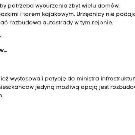
łaby potrzeba wyburzenia zbyt wielu domów,
ódzkimi i torem kajakowym. Urzędnicy nie podaj
ać rozbudowa autostrady w tym rejonie.
y
ów
eż wystosowali petycję do ministra infrastruktur
mieszkańców jedyną możliwą opcją jest rozbud
o.