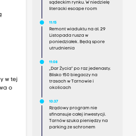
sądeckim rynku. W niedzielę
literacki escape room
ą
11:15
Remont wiaduktu na al. 29
Listopada rusza w
poniedziałek. Będą spore
utrudnienia
11:08
„Dar Życia” po raz jedenasty.
Blisko 150 biegaczy na
y w tej
trasach w Tarnowie i
owa o
okolicach
10:37
Rządowy program nie
sfinansuje całej inwestycji.
Tarnów szuka pieniędzy na
parking ze schronem