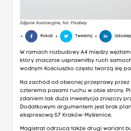
Zdjęcie ilustracyjne, fot. Pixabay
Pokaż
Tweetnij
Udostęp
W ramach rozbudowy A4 między węzłami 
który znacznie usprawniłby ruch samoc
wodnym Kościuszko często tworzą się pot
Na zachód od obecnej przeprawy przez 
czterema pasami ruchu w obie strony. P
zdaniem tak duża inwestycja zniszczy p
Dodatkowym argumentem jest brak pla
ekspresową S7 Kraków-Myślenice.
Magistrat odrzuca także drugi wariant