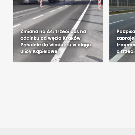
Zmiana na A4: trzeci pas na
Podpis
odcinku od węzła Kraków
zaproje
Południe do wiaduktu w ciągu
fragme
ulicy Kąpielowej
o trzec