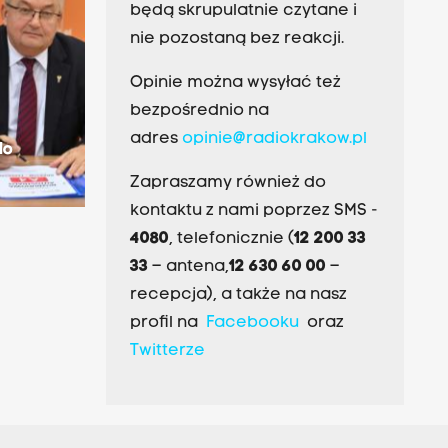
będą skrupulatnie czytane i
nie pozostaną bez reakcji.
Opinie można wysyłać też
bezpośrednio na
adres
opinie@radiokrakow.pl
do
Zapraszamy również do
kontaktu z nami poprzez SMS -
4080
, telefonicznie (
12 200 33
33
– antena,
12 630 60 00
–
recepcja), a także na nasz
profil na
Facebooku
oraz
Twitterze