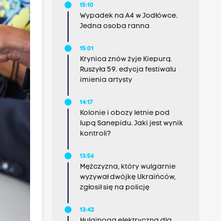
15:10
Wypadek na A4 w Jodłówce.
Jedna osoba ranna
15:01
Krynica znów żyje Kiepurą.
Ruszyła 59. edycja festiwalu
imienia artysty
14:17
Kolonie i obozy letnie pod
lupą Sanepidu. Jaki jest wynik
kontroli?
13:56
Mężczyzna, który wulgarnie
wyzywał dwójkę Ukraińców,
zgłosił się na policję
13:42
Hulajnoga elektryczna dla