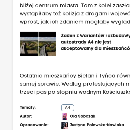
bliżej centrum miasta. Tam z kolei zasz
wystąpiłaby też kolizja z drogami wojew
wprost, jak ich zdaniem mogłaby wygląd
Żaden z wariantów rozbudow
autostrady A4 nie jest
akceptowalny dla mieszkańc
Bielan i Tyńca
Ostatnio mieszkańcy Bielan i Tyńca równi
samej sprawie. Według protestujących 
trzeci pas po stopniu wodnym Kościuszk
Tematy:
A4
Autor:
Ola Sobczak
Opracowanie:
Justyna Polewska-Nowicka