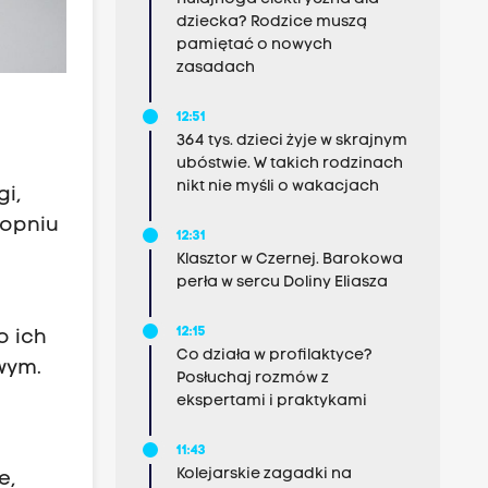
dziecka? Rodzice muszą
pamiętać o nowych
zasadach
12:51
364 tys. dzieci żyje w skrajnym
ubóstwie. W takich rodzinach
nikt nie myśli o wakacjach
i,
topniu
12:31
Klasztor w Czernej. Barokowa
perła w sercu Doliny Eliasza
12:15
o ich
Co działa w profilaktyce?
wym.
Posłuchaj rozmów z
ekspertami i praktykami
11:43
Kolejarskie zagadki na
e,