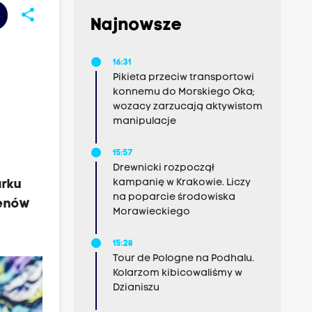
share
Najnowsze
16:31
Pikieta przeciw transportowi
konnemu do Morskiego Oka;
wozacy zarzucają aktywistom
manipulacje
15:57
Drewnicki rozpoczął
kampanię w Krakowie. Liczy
arku
na poparcie środowiska
renów
Morawieckiego
15:28
Tour de Pologne na Podhalu.
Kolarzom kibicowaliśmy w
Dzianiszu