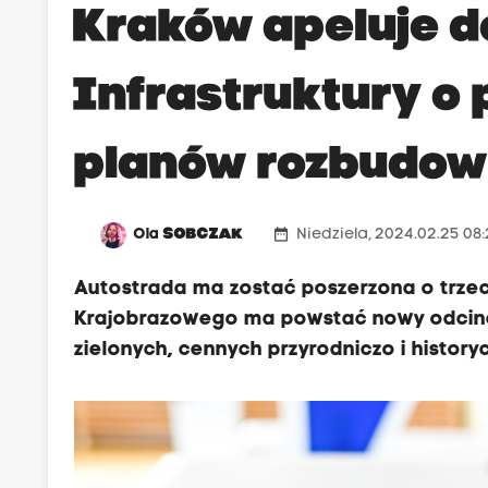
Kraków apeluje d
Infrastruktury o
planów rozbudow
date_range
Ola
SOBCZAK
Niedziela, 2024.02.25 08
Autostrada ma zostać poszerzona o trzeci
Krajobrazowego ma powstać nowy odcinek
zielonych, cennych przyrodniczo i historyc