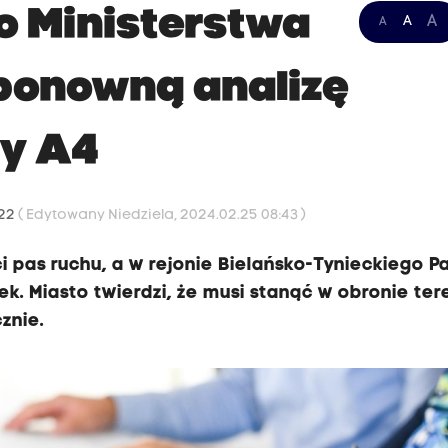
o Ministerstwa
A
A
A
 ponowną analizę
y A4
:22
( Edytowany Niedziela, 2024.02.25 08:43 )
 pas ruchu, a w rejonie Bielańsko-Tynieckiego P
. Miasto twierdzi, że musi stanąć w obronie te
znie.