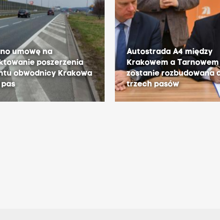
ano umowę na
Autostrada A4 między
ktowanie poszerzenia
Krakowem a Tarnowem
ntu obwodnicy Krakowa
zostanie rozbudowana 
i pas
trzech pasów