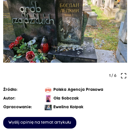
crop_free
1
/ 6
Źródło:
Polska Agencja Prasowa
Autor:
Ola Sobczak
Opracowanie:
Ewelina Kołpak
Wyślij opinię na temat artykułu