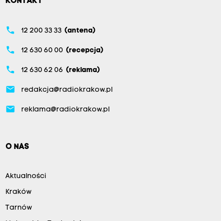
KONTAKT
phone
12 200 33 33
(antena)
phone
12 630 60 00
(recepcja)
phone
12 630 62 06
(reklama)
email
redakcja@radiokrakow.pl
email
reklama@radiokrakow.pl
O NAS
Aktualności
Kraków
Tarnów