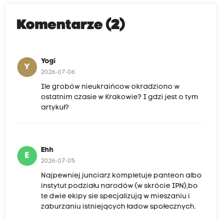
Komentarze (2)
Yogi
Y
2026-07-06
Ile grobów nieukraińcow okradziono w
ostatnim czasie w Krakowie? I gdzi jest o tym
artykuł?
Ehh
E
2026-07-05
Najpewniej junciarz kompletuje panteon albo
instytut podziału narodów (w skrócie IPN),bo
te dwie ekipy sie specjalizują w mieszaniu i
zaburzaniu istniejących ładow społecznych.