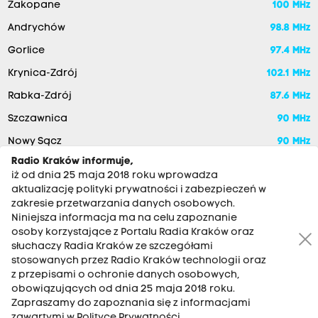
Zakopane
100 MHz
Andrychów
98.8 MHz
Gorlice
97.4 MHz
Krynica-Zdrój
102.1 MHz
Rabka-Zdrój
87.6 MHz
Szczawnica
90 MHz
Nowy Sącz
90 MHz
Radio Kraków informuje,
iż od dnia 25 maja 2018 roku wprowadza
aktualizację polityki prywatności i zabezpieczeń w
zakresie przetwarzania danych osobowych.
Niniejsza informacja ma na celu zapoznanie
osoby korzystające z Portalu Radia Kraków oraz
słuchaczy Radia Kraków ze szczegółami
stosowanych przez Radio Kraków technologii oraz
RADIO KRAKÓW SA. Aleja Juliusza Słowackiego 22, 30-007
z przepisami o ochronie danych osobowych,
Kraków
obowiązujących od dnia 25 maja 2018 roku.
Antena: 12 200 33 33
Zapraszamy do zapoznania się z informacjami
zawartymi w Polityce Prywatności.