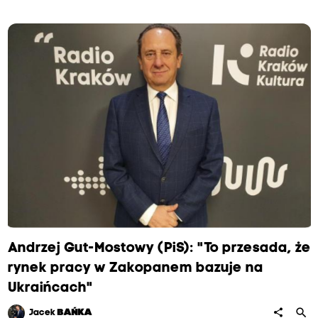
Andrzej Gut-Mostowy (PiS): "To przesada, że
rynek pracy w Zakopanem bazuje na
Ukraińcach"
search
share
Jacek
BAŃKA