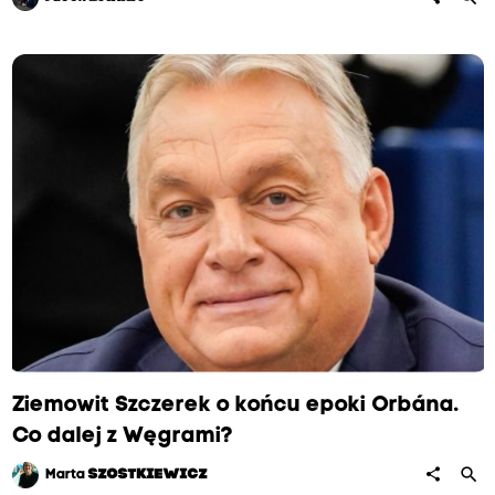
Ziemowit Szczerek o końcu epoki Orbána.
Co dalej z Węgrami?
search
share
Marta
SZOSTKIEWICZ