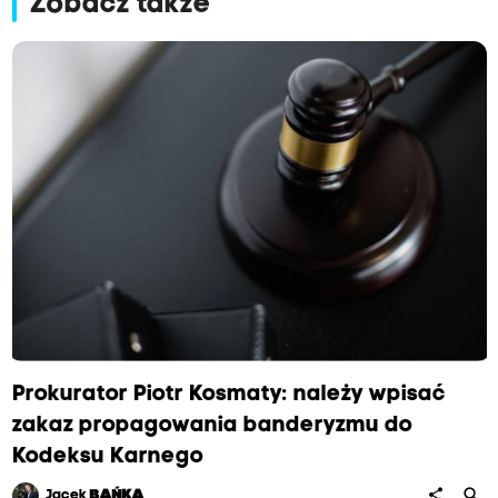
Zobacz także
Prokurator Piotr Kosmaty: należy wpisać
zakaz propagowania banderyzmu do
Kodeksu Karnego
search
share
Jacek
BAŃKA