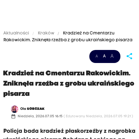
Aktualności
Kraków
Kradzież na Cmentarzu
Rakowickim. Zniknęła rzeźba z grobu ukraińskiego pisarza
share
A
A
A
Kradzież na Cmentarzu Rakowickim.
Zniknęła rzeźba z grobu ukraińskiego
pisarza
Ola
SOBCZAK
date_range
Niedziela, 2026.07.05 16:15
( Edytowany Niedziela, 2026.07.05 19:21 )
Policja bada kradzież płaskorzeźby z nagrobka