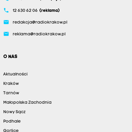
phone
12 630 62 06
(reklama)
email
redakcja@radiokrakow.pl
email
reklama@radiokrakow.pl
O NAS
Aktualności
Kraków
Tarnów
Małopolska Zachodnia
Nowy Sącz
Podhale
Gorlice