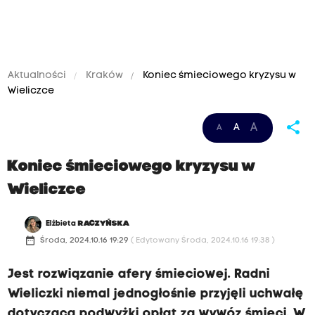
Aktualności
Kraków
Koniec śmieciowego kryzysu w
Wieliczce
share
A
A
A
Koniec śmieciowego kryzysu w
Wieliczce
Elżbieta
RACZYŃSKA
date_range
Środa, 2024.10.16 19:29
( Edytowany Środa, 2024.10.16 19:38 )
Jest rozwiązanie afery śmieciowej. Radni
Wieliczki niemal jednogłośnie przyjęli uchwałę
dotyczącą podwyżki opłat za wywóz śmieci. W