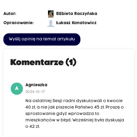
Autor:
Elżbieta Raczyńska
Opracowanie:
Łukasz Konatowicz
Wyślij opinię na temat artykułu
Komentarze (1)
Agnieszka
A
2024-10-17
Na ostatniej Sesji radni dyskutowali o kwocie
40 zł, a nie jak piszecie Państwo 45 zł. Proszę o
sprostowanie gdyż wprowadza to
mieszkańców w błąd. Wcześniej była dyskusja
o 42 zł.