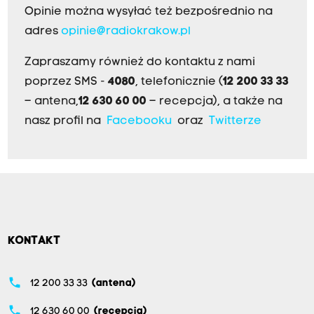
Opinie można wysyłać też bezpośrednio na
adres
opinie@radiokrakow.pl
Zapraszamy również do kontaktu z nami
poprzez SMS -
4080
, telefonicznie (
12 200 33 33
– antena,
12 630 60 00
– recepcja), a także na
nasz profil na
Facebooku
oraz
Twitterze
KONTAKT
phone
12 200 33 33
(antena)
phone
12 630 60 00
(recepcja)