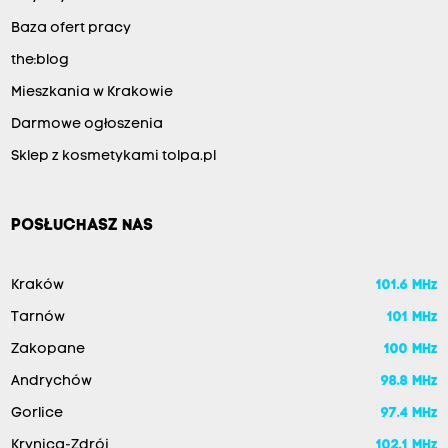
Baza ofert pracy
the:blog
Mieszkania w Krakowie
Darmowe ogłoszenia
Sklep z kosmetykami tolpa.pl
POSŁUCHASZ NAS
Kraków
101.6 MHz
Tarnów
101 MHz
Zakopane
100 MHz
Andrychów
98.8 MHz
Gorlice
97.4 MHz
Krynica-Zdrój
102.1 MHz