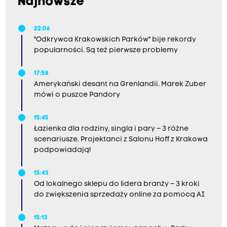
Najnowsze
22:06
"Odkrywca Krakowskich Parków" bije rekordy
popularności. Są też pierwsze problemy
17:58
Amerykański desant na Grenlandii. Marek Zuber
mówi o puszce Pandory
15:45
Łazienka dla rodziny, singla i pary – 3 różne
scenariusze. Projektanci z Salonu Hoff z Krakowa
podpowiadają!
15:43
Od lokalnego sklepu do lidera branży – 3 kroki
do zwiększenia sprzedaży online za pomocą AI
15:13