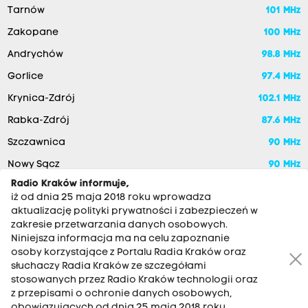
Tarnów
101 MHz
Zakopane
100 MHz
Andrychów
98.8 MHz
Gorlice
97.4 MHz
Krynica-Zdrój
102.1 MHz
Rabka-Zdrój
87.6 MHz
Szczawnica
90 MHz
Nowy Sącz
90 MHz
Radio Kraków informuje,
iż od dnia 25 maja 2018 roku wprowadza
aktualizację polityki prywatności i zabezpieczeń w
zakresie przetwarzania danych osobowych.
Niniejsza informacja ma na celu zapoznanie
osoby korzystające z Portalu Radia Kraków oraz
słuchaczy Radia Kraków ze szczegółami
stosowanych przez Radio Kraków technologii oraz
RADIO KRAKÓW SA. Aleja Juliusza Słowackiego 22, 30-007
z przepisami o ochronie danych osobowych,
Kraków
obowiązujących od dnia 25 maja 2018 roku.