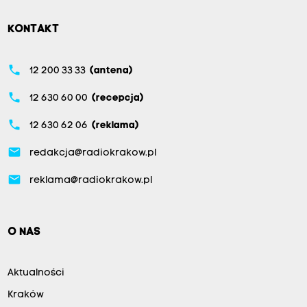
KONTAKT
phone
12 200 33 33
(antena)
phone
12 630 60 00
(recepcja)
phone
12 630 62 06
(reklama)
email
redakcja@radiokrakow.pl
email
reklama@radiokrakow.pl
O NAS
Aktualności
Kraków