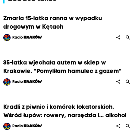
Zmarła 15-latka ranna w wypadku
drogowym w Kętach
search
share
Radio
KRAKÓW
35-latka wjechała autem w sklep w
Krakowie. "Pomyliłam hamulec z gazem"
search
share
Radio
KRAKÓW
Kradli z piwnic i komórek lokatorskich.
Wśród łupów: rowery, narzędzia i... alkohol
search
share
Radio
KRAKÓW