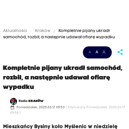
Aktualności
Kraków
Kompletnie pijany ukradł
samochód, rozbił, a następnie udawał ofiarę wypadku
share
A
A
A
Kompletnie pijany ukradł samochód,
rozbił, a następnie udawał ofiarę
wypadku
Radio
KRAKÓW
date_range
Poniedziałek, 2025.03.17 09:53
( Edytowany Poniedziałek, 2025.03.17
09:58 )
Mieszkańcy Bysiny koło Myślenic w niedzielę