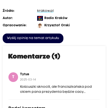
Źródło:
krakow.pl
Autor:
Radio Kraków
Opracowanie:
Krzysztof Orski
Wyślij opinię na temat artykułu
Komentarze (1)
Tytus
T
2025-03-14
Koścuszki sknocili, ale franciszkańska pod
okiem pana prezydenta będzie cacy...