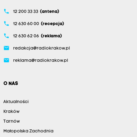
phone
12 200 33 33
(antena)
phone
12 630 60 00
(recepcja)
phone
12 630 62 06
(reklama)
email
redakcja@radiokrakow.pl
email
reklama@radiokrakow.pl
O NAS
Aktualności
Kraków
Tarnów
Małopolska Zachodnia