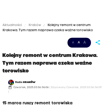
Aktualności
Kraków
Kolejny remont w centrum
Krakowa. Tym razem naprawa czeka ważne torowisko
share
A
A
A
Kolejny remont w centrum Krakowa.
Tym razem naprawa czeka ważne
torowisko
Radio
KRAKÓW
date_range
Czwartek, 2025.03.06 06:06
( Edytowany Czwartek, 2025.03.06 06:09
)
15 marca ruszy remont torowiska