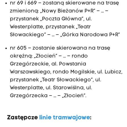
nr 69 i 669 – zostaną skierowane na trasę
zmienioną: „Nowy Bieżanów P+R” – … –
przystanek „Poczta Główna”, ul.
Westerplatte, przystanek „Teatr
Słowackiego” – … – „Górka Narodowa P+R”
nr 605 – zostanie skierowana na trasę
okrężną: „Złocień” – … – rondo
Grzegórzeckie, al. Powstania
Warszawskiego, rondo Mogilskie, ul. Lubicz,
przystanek „Teatr Słowackiego”, ul.
Westerplatte, ul. Starowiślna, ul.
Grzegórzecka – … – „Złocień”.
Zastępcze
linie tramwajowe
: