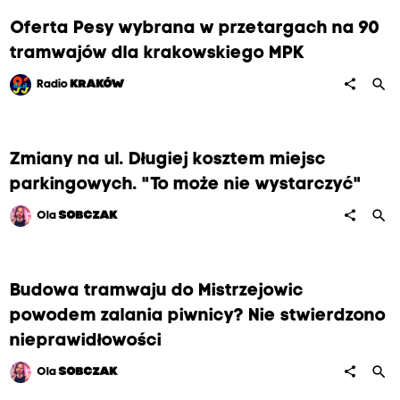
Oferta Pesy wybrana w przetargach na 90
tramwajów dla krakowskiego MPK
search
share
Radio
KRAKÓW
Zmiany na ul. Długiej kosztem miejsc
parkingowych. "To może nie wystarczyć"
search
share
Ola
SOBCZAK
Budowa tramwaju do Mistrzejowic
powodem zalania piwnicy? Nie stwierdzono
nieprawidłowości
search
share
Ola
SOBCZAK