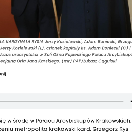
 KARDYNAŁA RYSIA Jerzy Kozielewski, Adam Boniecki, Grzego
erzy Kozielewski (L), członek kapituły ks. Adam Boniecki (C) i
odczas uroczystości w Sali Okna Papieskiego Pałacu Arcybisku
ecjalną Orła Jana Karskiego. (mr) PAP/Łukasz Gągulski
nij
ię w środę w Pałacu Arcybiskupów Krakowskich.
eniu metropolita krakowski kard. Grzegorz Ryś