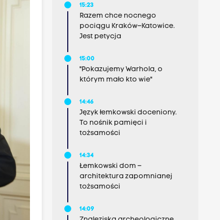
15:23
Razem chce nocnego
pociągu Kraków–Katowice.
Jest petycja
15:00
"Pokazujemy Warhola, o
którym mało kto wie"
14:46
Język łemkowski doceniony.
To nośnik pamięci i
tożsamości
14:34
Łemkowski dom –
architektura zapomnianej
tożsamości
14:09
Znaleziska archeologiczne