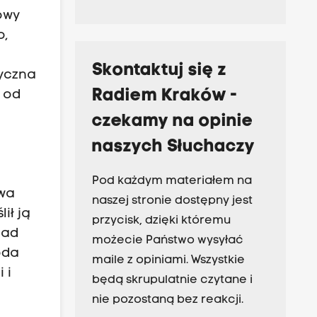
owy
o,
Skontaktuj się z
ryczna
Radiem Kraków -
 od
czekamy na opinie
naszych Słuchaczy
Pod każdym materiałem na
twa
naszej stronie dostępny jest
ił ją
przycisk, dzięki któremu
nad
możecie Państwo wysyłać
oda
maile z opiniami. Wszystkie
 i
będą skrupulatnie czytane i
nie pozostaną bez reakcji.