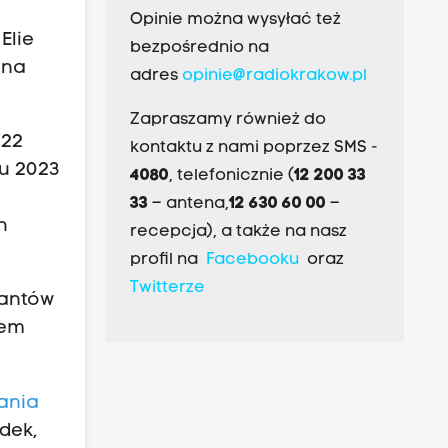
Opinie można wysyłać też
Elie
bezpośrednio na
 na
adres
opinie@radiokrakow.pl
Zapraszamy również do
 22
kontaktu z nami poprzez SMS -
ku 2023
4080
, telefonicznie (
12 200 33
33
– antena,
12 630 60 00
–
h
recepcja), a także na nasz
profil na
Facebooku
oraz
Twitterze
rantów
rem
dania
adek,