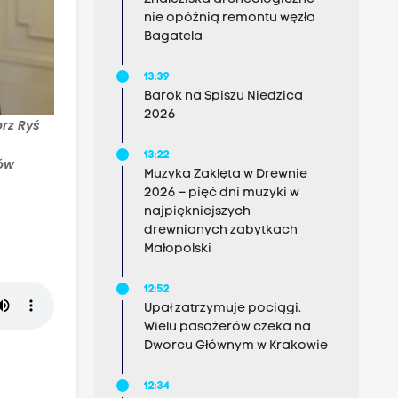
nie opóźnią remontu węzła
Bagatela
13:39
Barok na Spiszu Niedzica
2026
rz Ryś
13:22
pów
Muzyka Zaklęta w Drewnie
2026 – pięć dni muzyki w
najpiękniejszych
drewnianych zabytkach
Małopolski
12:52
Upał zatrzymuje pociągi.
Wielu pasażerów czeka na
Dworcu Głównym w Krakowie
12:34