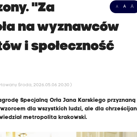
zony. "Za
A
A
A
ioła na wyznawców
tów i społeczność
ytowany Środa, 2026.05.06 20:30 )
agrodę Specjalną Orła Jana Karskiego przyznaną
 wzorcem dla wszystkich ludzi, ale dla chrześcija
iedział metropolita krakowski.