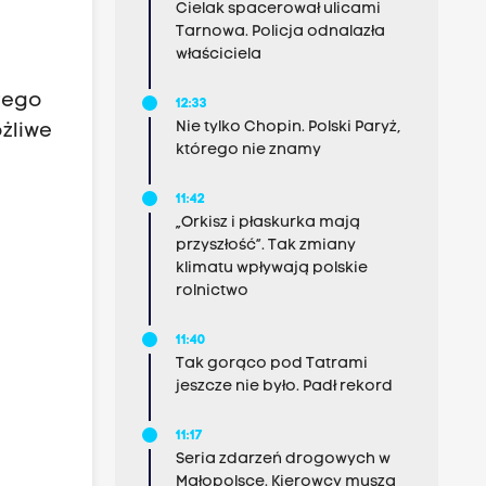
Cielak spacerował ulicami
Tarnowa. Policja odnalazła
właściciela
órego
12:33
Nie tylko Chopin. Polski Paryż,
ożliwe
którego nie znamy
11:42
„Orkisz i płaskurka mają
przyszłość”. Tak zmiany
klimatu wpływają polskie
rolnictwo
11:40
Tak gorąco pod Tatrami
jeszcze nie było. Padł rekord
11:17
Seria zdarzeń drogowych w
Małopolsce. Kierowcy muszą