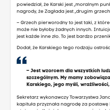
powiedział, że Karski jest „moralnym pu
nagrody, że Zagłada jest „drugim grzec
– Grzech pierworodny to jest taki, z któ
może nie byłoby żadnych innych. Intuicja
jest każde inne zło. To jest bardzo przeni
Dodał, że Karskiego tego rodzaju ostroś
– Jest wzorcem dla wszystkich lud
szczególnym. My mamy zobowiązan
Karskiego, jego myśli, wrażliwości
Sekretarz wykonawczy Towarzystwa Jana 
kapituła przyznała nagrodę za postawę k