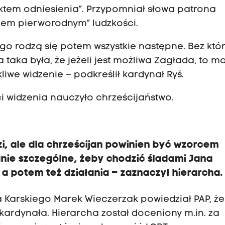
nktem odniesienia”. Przypomniał słowa patrona
hem pierworodnym” ludzkości.
rego rodzą się potem wszystkie następne. Bez kt
 taka była, że jeżeli jest możliwa Zagłada, to m
kliwe widzenie – podkreślił kardynał Ryś.
ci widzenia nauczyło chrześcijaństwo.
zi, ale dla chrześcijan powinien być wzorcem
ie szczególne, żeby chodzić śladami Jana
, a potem też działania – zaznaczył hierarcha.
Karskiego Marek Wieczerzak powiedział PAP, że
ardynała. Hierarcha został doceniony m.in. za