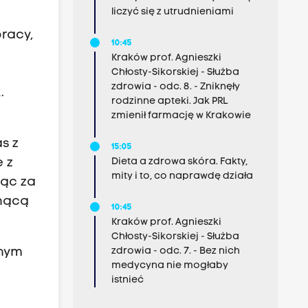
liczyć się z utrudnieniami
pracy,
10:45
Kraków prof. Agnieszki
Chłosty-Sikorskiej - Służba
zdrowia - odc. 8. - Zniknęły
.
rodzinne apteki. Jak PRL
zmienił farmację w Krakowie
s z
15:05
Dieta a zdrowa skóra. Fakty,
 z
mity i to, co naprawdę działa
dąc za
snącą
10:45
Kraków prof. Agnieszki
Chłosty-Sikorskiej - Służba
zdrowia - odc. 7. - Bez nich
dnym
medycyna nie mogłaby
istnieć