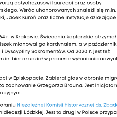
tworzą dotychczasowi laureaci oraz osoby
kiego. Wśród uhonorowanych znaleźli się m.in. 
, Jacek Kuroń oraz liczne instytucje działające
964 r. w Krakowie. Święcenia kapłańskie otrzymał
nciszek mianował go kardynałem, a w październi
o i Dyscypliny Sakramentów. Od 2020 r. jest też
 m.in. bierze udział w procesie wyłaniania nowyc
taci w Episkopacie. Zabierał głos w obronie mig
 za zachowanie Grzegorza Brauna. Jest inicjato
zacyjnym.
wołaniu
Niezależnej Komisji Historycznej ds. Zba
idiecezji Łódzkiej. Jest to drugi w Polsce przyp