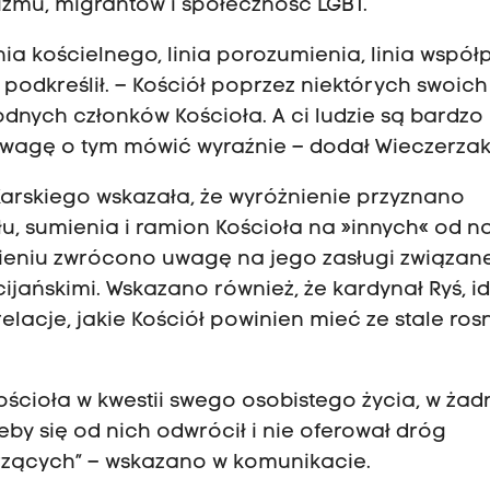
zmu, migrantów i społeczność LGBT.
ania kościelnego, linia porozumienia, linia współ
– podkreślił. – Kościół poprzez niektórych swoich
dnych członków Kościoła. A ci ludzie są bardzo
dwagę o tym mówić wyraźnie – dodał Wieczerzak
Karskiego wskazała, że wyróżnienie przyznano
łu, sumienia i ramion Kościoła na »innych« od na
nieniu zwrócono uwagę na jego zasługi związane
jańskimi. Wskazano również, że kardynał Ryś, i
elacje, jakie Kościół powinien mieć ze stale ro
Kościoła w kwestii swego osobistego życia, w ża
żeby się od nich odwrócił i nie oferował dróg
zących” – wskazano w komunikacie.