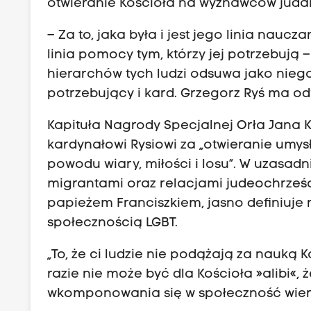
otwieranie Kościoła na wyznawców judai
– Za to, jaka była i jest jego linia naucz
linia pomocy tym, którzy jej potrzebują 
hierarchów tych ludzi odsuwa jako niego
potrzebujący i kard. Grzegorz Ryś ma o
Kapituła Nagrody Specjalnej Orła Jana 
kardynałowi Rysiowi za „otwieranie umys
powodu wiary, miłości i losu”. W uzasad
migrantami oraz relacjami judeochrześci
papieżem Franciszkiem, jasno definiuje r
społecznością LGBT.
„To, że ci ludzie nie podążają za nauką 
razie nie może być dla Kościoła »alibi«, 
wkomponowania się w społeczność wier