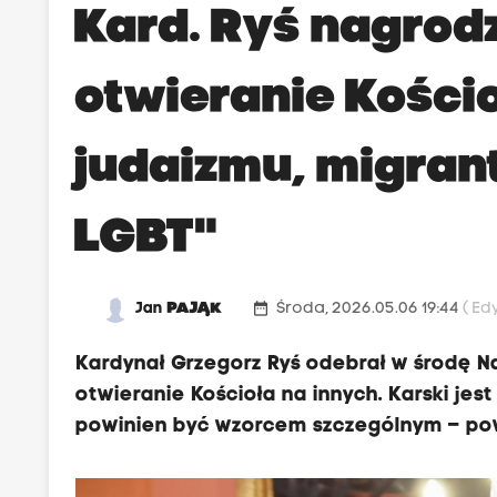
Kard. Ryś nagrod
otwieranie Kośc
judaizmu, migran
LGBT"
date_range
Jan
PAJĄK
Środa, 2026.05.06 19:44
( Ed
Kardynał Grzegorz Ryś odebrał w środę N
otwieranie Kościoła na innych. Karski jest
powinien być wzorcem szczególnym – pow