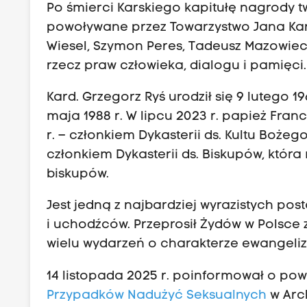
Po śmierci Karskiego kapitułę nagrody 
powoływane przez Towarzystwo Jana Kars
Wiesel, Szymon Peres, Tadeusz Mazowiecki
rzecz praw człowieka, dialogu i pamięci.
Kard. Grzegorz Ryś urodził się 9 lutego 1
maja 1988 r. W lipcu 2023 r. papież Fra
r. – członkiem Dykasterii ds. Kultu Bożeg
członkiem Dykasterii ds. Biskupów, która
biskupów.
Jest jedną z najbardziej wyrazistych pos
i uchodźców. Przeprosił Żydów w Polsce
wielu wydarzeń o charakterze ewangeli
14 listopada 2025 r. poinformował o po
Przypadków Nadużyć Seksualnych
w Arch