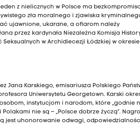
 jeden z nielicznych w Polsce ma bezkompromis
czywistego zła moralnego i zjawiska kryminalneg
ać ujawnione, ukarane, a ofiarom należy
ana przez kardynała Niezależna Komisja Histo
eksualnych w Archidiecezji Łódzkiej w okresie
zez Jana Karskiego, emisariusza Polskiego Pańs
ofesora Uniwersytetu Georgetown. Karski określ
osobom, instytucjom i narodom, które „godnie 
śli Polakami nie są – „Polsce dobrze życzą”. Nagr
tą jest uhonorowanie odwagi, odpowiedzialności