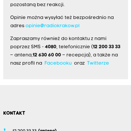
pozostaną bez reakcji.
Opinie można wysyłać też bezpośrednio na
adres
opinie@radiokrakow.pl
Zapraszamy również do kontaktu z nami
poprzez SMS -
4080
, telefonicznie (
12 200 33 33
– antena,
12 630 60 00
– recepcja), a także na
nasz profil na
Facebooku
oraz
Twitterze
KONTAKT
phone