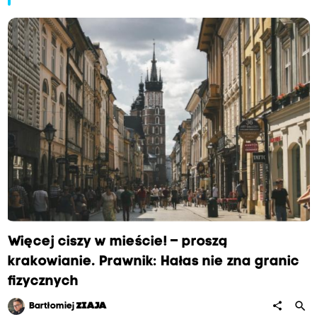
Więcej ciszy w mieście! – proszą
krakowianie. Prawnik: Hałas nie zna granic
fizycznych
search
share
Bartłomiej
ZIAJA