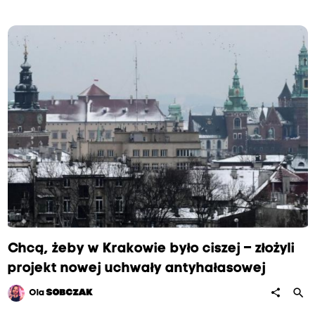
Chcą, żeby w Krakowie było ciszej – złożyli
projekt nowej uchwały antyhałasowej
search
share
Ola
SOBCZAK