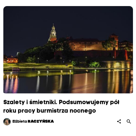
Szalety i śmietniki. Podsumowujemy pół
roku pracy burmistrza nocnego
search
share
Elżbieta
RACZYŃSKA