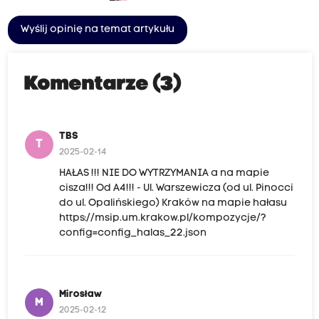
Wyślij opinię na temat artykułu
Komentarze (3)
TBS
T
2025-02-14
HAŁAS !!! NIE DO WYTRZYMANIA a na mapie
cisza!!! Od A4!!! - Ul. Warszewicza (od ul. Pinocci
do ul. Opalińskiego) Kraków na mapie hałasu
https://msip.um.krakow.pl/kompozycje/?
config=config_halas_22.json
Mirosław
M
2025-02-12