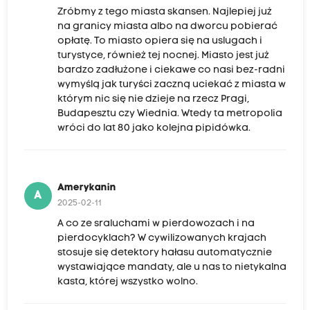
Zróbmy z tego miasta skansen. Najlepiej już
na granicy miasta albo na dworcu pobierać
opłatę. To miasto opiera się na uslugach i
turystyce, również tej nocnej. Miasto jest już
bardzo zadłużone i ciekawe co nasi bez-radni
wymyślą jak turyści zaczną uciekać z miasta w
którym nic się nie dzieje na rzecz Pragi,
Budapesztu czy Wiednia. Wtedy ta metropolia
wróci do lat 80 jako kolejna pipidówka.
Amerykanin
A
2025-02-11
A co ze sraluchami w pierdowozach i na
pierdocyklach? W cywilizowanych krajach
stosuje się detektory hałasu automatycznie
wystawiające mandaty, ale u nas to nietykalna
kasta, której wszystko wolno.