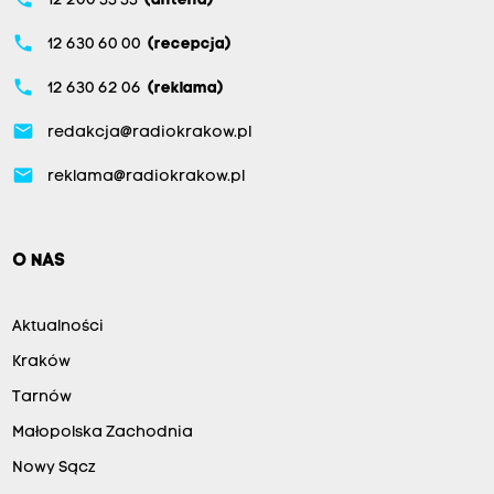
12 200 33 33
(antena)
phone
12 630 60 00
(recepcja)
phone
12 630 62 06
(reklama)
email
redakcja@radiokrakow.pl
email
reklama@radiokrakow.pl
O NAS
Aktualności
Kraków
Tarnów
Małopolska Zachodnia
Nowy Sącz