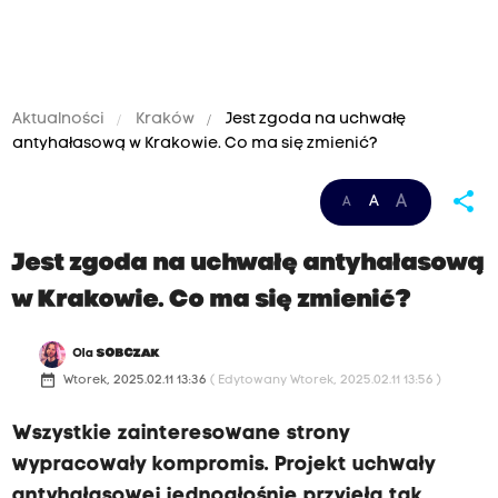
Aktualności
Kraków
Jest zgoda na uchwałę
antyhałasową w Krakowie. Co ma się zmienić?
share
A
A
A
Jest zgoda na uchwałę antyhałasową
w Krakowie. Co ma się zmienić?
Ola
SOBCZAK
date_range
Wtorek, 2025.02.11 13:36
( Edytowany Wtorek, 2025.02.11 13:56 )
Wszystkie zainteresowane strony
wypracowały kompromis. Projekt uchwały
antyhałasowej jednogłośnie przyjęła tak