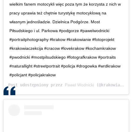
wielkim fanem motocykli więc poza tym że korzysta z nich w
pracy uprawia też chętnie turystykę motocyklową na
własnym jednośladzie. Dzielnica Podgórze. Most
Piłsudskiego i ul. Parkowa #podgorze #pawelwodnicki
#portraitphotography #krakow #krakowianie #fotoprojekt
#krakowiaczekcija #cracow #lovekrakow #kochamkrakow
#pwodnicki #mostpilsudskiego #fotografkrakow #portraits
#naturallight #streetportrait #policja #drogowka #wrdkrakow
#policjant #policjakrakow
Post udostępniony przez
Pawel Wodnicki
(@krakowianie)