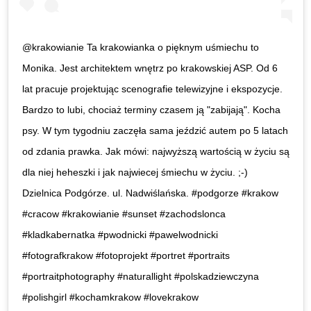
@krakowianie Ta krakowianka o pięknym uśmiechu to
Monika. Jest architektem wnętrz po krakowskiej ASP. Od 6
lat pracuje projektując scenografie telewizyjne i ekspozycje.
Bardzo to lubi, chociaż terminy czasem ją "zabijają". Kocha
psy. W tym tygodniu zaczęła sama jeździć autem po 5 latach
od zdania prawka. Jak mówi: najwyższą wartością w życiu są
dla niej heheszki i jak najwiecej śmiechu w życiu. ;-)
Dzielnica Podgórze. ul. Nadwiślańska. #podgorze #krakow
#cracow #krakowianie #sunset #zachodslonca
#kladkabernatka #pwodnicki #pawelwodnicki
#fotografkrakow #fotoprojekt #portret #portraits
#portraitphotography #naturallight #polskadziewczyna
#polishgirl #kochamkrakow #lovekrakow