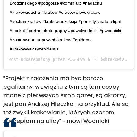
Brodzińskiego #podgorze #kominiarz #nadachu
#krakowzdachu #krakow #cracow #lovekrakow
#kochamkrakow #krakowiaczekcija #portrety #naturallight
#portret #portraitphotography #pawelwodnicki #pwodnicki
#zostanwdomuopowiedzkrakow #epidemia
#krakowwalczyzepidemia
Post udostępniony przez
Pawel Wodnicki
(@krakowianie)
"Projekt z założenia ma być bardzo
egalitarny, w związku z tym są tam osoby
znane z pierwszych stron gazet, są aktorzy,
jest pan Andrzej Mleczko na przykład. Ale są
też zwykli krakowianie, których czasem
zaczepiam na ulicy" - mówi Wodnicki