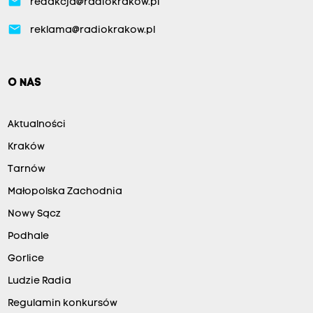
email
redakcja@radiokrakow.pl
email
reklama@radiokrakow.pl
O NAS
Aktualności
Kraków
Tarnów
Małopolska Zachodnia
Nowy Sącz
Podhale
Gorlice
Ludzie Radia
Regulamin konkursów