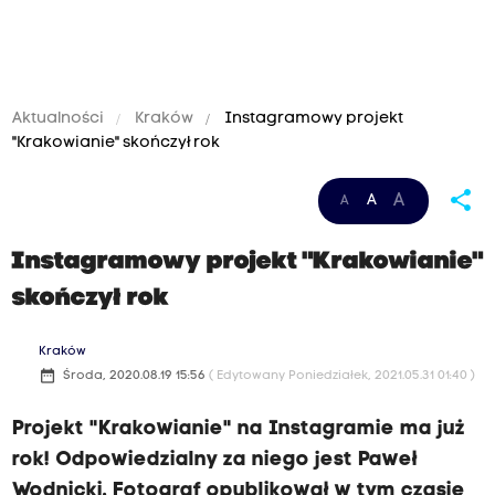
Aktualności
Kraków
Instagramowy projekt
"Krakowianie" skończył rok
share
A
A
A
Instagramowy projekt "Krakowianie"
skończył rok
Kraków
date_range
Środa, 2020.08.19 15:56
( Edytowany Poniedziałek, 2021.05.31 01:40 )
Projekt "Krakowianie" na Instagramie ma już
rok! Odpowiedzialny za niego jest Paweł
Wodnicki. Fotograf opublikował w tym czasie