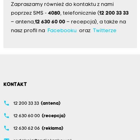
Zapraszamy również do kontaktu z nami
poprzez SMS -
4080
, telefonicznie (
12 200 33 33
– antena,
12 630 60 00
– recepcja), a także na
nasz profil na
Facebooku
oraz
Twitterze
KONTAKT
phone
12 200 33 33
(antena)
phone
12 630 60 00
(recepcja)
phone
12 630 62 06
(reklama)