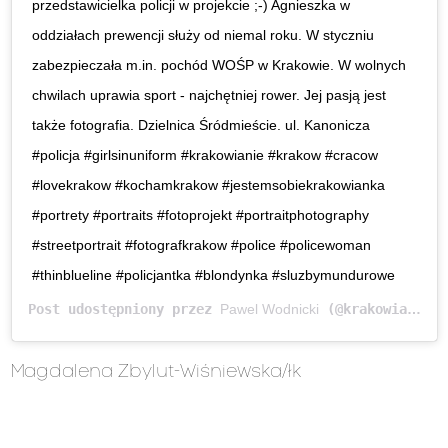
przedstawicielka policji w projekcie ;-) Agnieszka w
oddziałach prewencji służy od niemal roku. W styczniu
zabezpieczała m.in. pochód WOŚP w Krakowie. W wolnych
chwilach uprawia sport - najchętniej rower. Jej pasją jest
także fotografia. Dzielnica Śródmieście. ul. Kanonicza
#policja #girlsinuniform #krakowianie #krakow #cracow
#lovekrakow #kochamkrakow #jestemsobiekrakowianka
#portrety #portraits #fotoprojekt #portraitphotography
#streetportrait #fotografkrakow #police #policewoman
#thinblueline #policjantka #blondynka #sluzbymundurowe
Post udostępniony przez
Pawel Wodnicki
(@krakowianie)
Magdalena Zbylut-Wiśniewska/łk