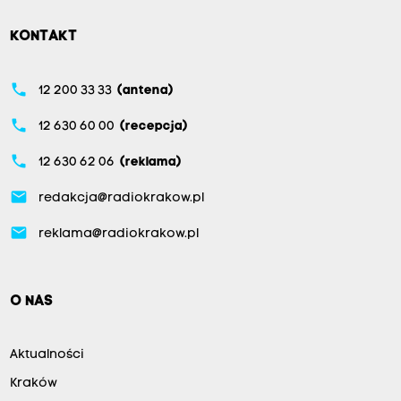
KONTAKT
phone
12 200 33 33
(antena)
phone
12 630 60 00
(recepcja)
phone
12 630 62 06
(reklama)
email
redakcja@radiokrakow.pl
email
reklama@radiokrakow.pl
O NAS
Aktualności
Kraków