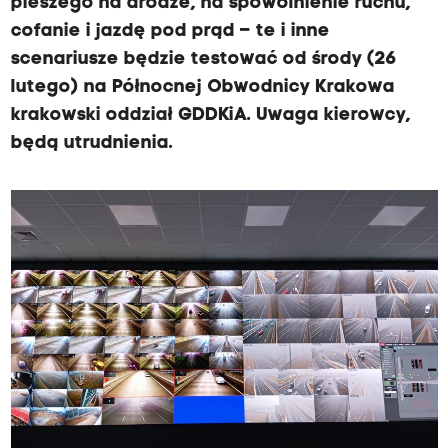
pieszego na drodze, na spowolnienie ruchu,
cofanie i jazdę pod prąd – te i inne
scenariusze będzie testować od środy (26
lutego) na Północnej Obwodnicy Krakowa
krakowski oddział GDDKiA. Uwaga kierowcy,
będą utrudnienia.