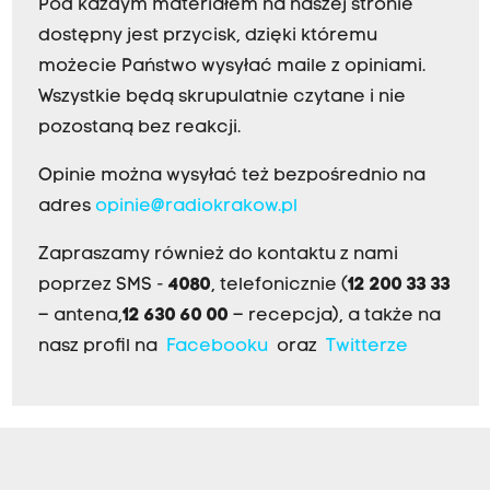
Pod każdym materiałem na naszej stronie
dostępny jest przycisk, dzięki któremu
możecie Państwo wysyłać maile z opiniami.
Wszystkie będą skrupulatnie czytane i nie
pozostaną bez reakcji.
Opinie można wysyłać też bezpośrednio na
adres
opinie@radiokrakow.pl
Zapraszamy również do kontaktu z nami
poprzez SMS -
4080
, telefonicznie (
12 200 33 33
– antena,
12 630 60 00
– recepcja), a także na
nasz profil na
Facebooku
oraz
Twitterze