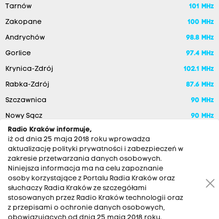
Tarnów
101 MHz
Zakopane
100 MHz
Andrychów
98.8 MHz
Gorlice
97.4 MHz
Krynica-Zdrój
102.1 MHz
Rabka-Zdrój
87.6 MHz
Szczawnica
90 MHz
Nowy Sącz
90 MHz
Radio Kraków informuje,
iż od dnia 25 maja 2018 roku wprowadza
aktualizację polityki prywatności i zabezpieczeń w
zakresie przetwarzania danych osobowych.
Niniejsza informacja ma na celu zapoznanie
osoby korzystające z Portalu Radia Kraków oraz
słuchaczy Radia Kraków ze szczegółami
stosowanych przez Radio Kraków technologii oraz
RADIO KRAKÓW SA. Aleja Juliusza Słowackiego 22, 30-007
z przepisami o ochronie danych osobowych,
Kraków
obowiązujących od dnia 25 maja 2018 roku.