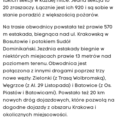
takich sekcji w każdej nitce. Jedna sekcja to
20 zraszaczy. Łącznie jest ich 920 i są sobie w
stanie poradzić z większością pożarów.
Na trasie obwodnicy powstała też prawie 570
m estakada, biegnąca nad ul. Krakowską w
Bosutowie i potokiem Sudół
Dominikański. Jezdnia estakady biegnie w
niektórych miejscach prawie 13 metrów nad
poziomem terenu. Obwodnica jest
połączona z innymi drogami poprzez trzy
nowe węzły: Zielonki (z Trasą Wolbromską),
Węgrzce (z Al. 29 Listopada) i Batowice (z Os.
Piastów i Batowicami). Powstało też 20 km
nowych dróg dojazdowych, które pozwolą na
dogodne dojazdy z obszaru Krakowa i
okolicznych miejscowości.