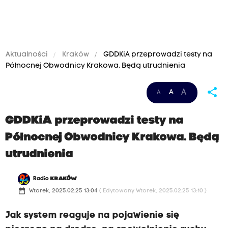
Aktualności
Kraków
GDDKiA przeprowadzi testy na
Północnej Obwodnicy Krakowa. Będą utrudnienia
share
A
A
A
GDDKiA przeprowadzi testy na
Północnej Obwodnicy Krakowa. Będą
utrudnienia
Radio
KRAKÓW
date_range
Wtorek, 2025.02.25 13:04
( Edytowany Wtorek, 2025.02.25 13:10 )
Jak system reaguje na pojawienie się