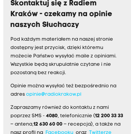
Skontaktuj się z Radiem
Kraków - czekamy na opinie
naszych Słuchaczy
Pod każdym materiałem na naszej stronie
dostępny jest przycisk, dzięki któremu
możecie Państwo wysyłać maile z opiniami.
Wszystkie będą skrupulatnie czytane i nie
pozostaną bez reakcji.
Opinie można wysyłać też bezpośrednio na
adres
opinie@radiokrakow.pl
Zapraszamy również do kontaktu z nami
poprzez SMS -
4080
, telefonicznie (
12 200 33 33
– antena,
12 630 60 00
– recepcja), a także na
nasz profil na
Facebooku
oraz
Twitterze