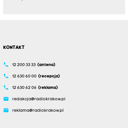
KONTAKT
phone
12 200 33 33
(antena)
phone
12 630 60 00
(recepcja)
phone
12 630 62 06
(reklama)
email
redakcja@radiokrakow.pl
email
reklama@radiokrakow.pl