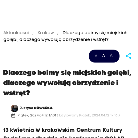
Aktualności
Kraków
Dlaczego boimy się miejskich
gołębi, dlaczego wywołują obrzydzenie i wstręt?
share
A
A
A
Dlaczego boimy się miejskich gołębi,
dlaczego wywołują obrzydzenie i
wstręt?
Justyna
NOWICKA
date_range
Piątek, 2024.04.12 17:01
( Edytowany Piątek, 2024.04.12 17:16 )
13 kwietnia w krakowskim Centrum Kultury