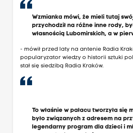
n
y
Wzmianka mówi, że mieli tutaj swój
p
przychodził na różne inne rody, by
r
własnością Lubomirskich, a w pie
z
e
- mówił przed laty na antenie Radia Krak
z
popularyzator wiedzy o historii sztuki po
w
stał się siedzibą Radia Kraków.
ł
o
s
k
ą
To właśnie w pałacu tworzyła się 
r
było związanych z adresem na prz
o
legendarny program dla dzieci i mł
d