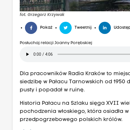
u
.
fot. Grzegorz Krzywak
Z
o
Pokaż
Tweetnij
Udostęp
s
Posłuchaj relacji Joanny Porębskiej
t
a
l
w
Dla pracowników Radia Kraków to miejsc
y
siedzibę w Pałacu Tarnowskich od 1950 d
b
pusty i popadał w ruinę.
u
d
Historia Pałacu na Szlaku sięga XVII wi
o
pochodzenia włoskiego, która osiadła w
w
przedpogrzebowego polskich królów.
a