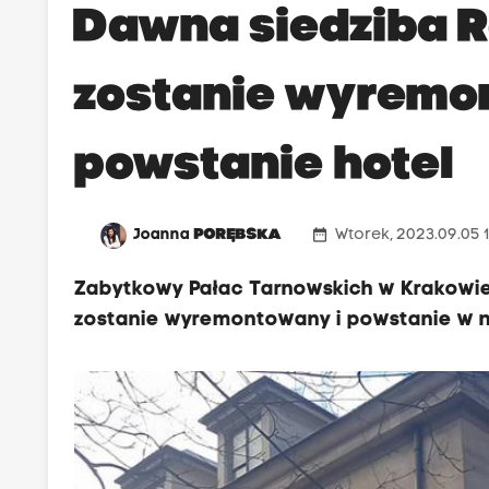
a
Dawna siedziba 
ł
a
zostanie wyremo
c
T
powstanie hotel
a
r
n
date_range
Joanna
PORĘBSKA
Wtorek, 2023.09.05 1
o
w
Zabytkowy Pałac Tarnowskich w Krakowie p
s
zostanie wyremontowany i powstanie w ni
k
i
c
h
p