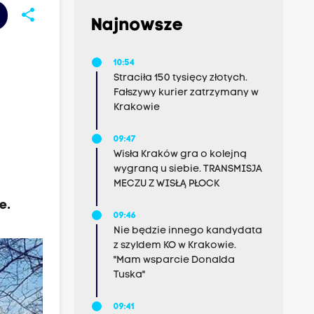
share
Najnowsze
10:54
Straciła 150 tysięcy złotych.
Fałszywy kurier zatrzymany w
Krakowie
09:47
Wisła Kraków gra o kolejną
wygraną u siebie. TRANSMISJA
MECZU Z WISŁĄ PŁOCK
e.
09:46
Nie będzie innego kandydata
z szyldem KO w Krakowie.
"Mam wsparcie Donalda
Tuska"
09:41