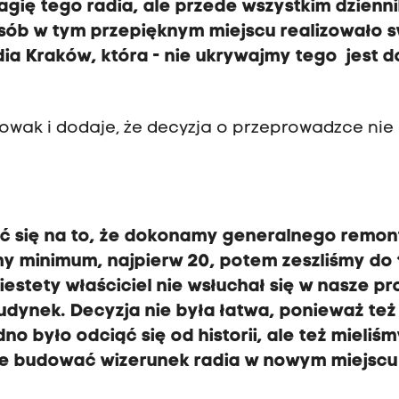
agię tego radia, ale przede wszystkim dzienni
 osób w tym przepięknym miejscu realizowało 
ia Kraków, która - nie ukrywajmy tego jest d
Nowak i dodaje, że decyzja o przeprowadzce nie
ć się na to, że dokonamy generalnego remon
y minimum, najpierw 20, potem zeszliśmy do 1
estety właściciel nie wsłuchał się w nasze pr
ynek. Decyzja nie była łatwa, ponieważ też
no było odciąć się od historii, ale też mieliś
ie budować wizerunek radia w nowym miejscu