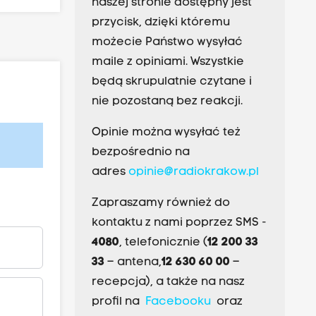
naszej stronie dostępny jest
przycisk, dzięki któremu
możecie Państwo wysyłać
maile z opiniami. Wszystkie
będą skrupulatnie czytane i
nie pozostaną bez reakcji.
Opinie można wysyłać też
bezpośrednio na
adres
opinie@radiokrakow.pl
Zapraszamy również do
kontaktu z nami poprzez SMS -
4080
, telefonicznie (
12 200 33
33
– antena,
12 630 60 00
–
recepcja), a także na nasz
profil na
Facebooku
oraz