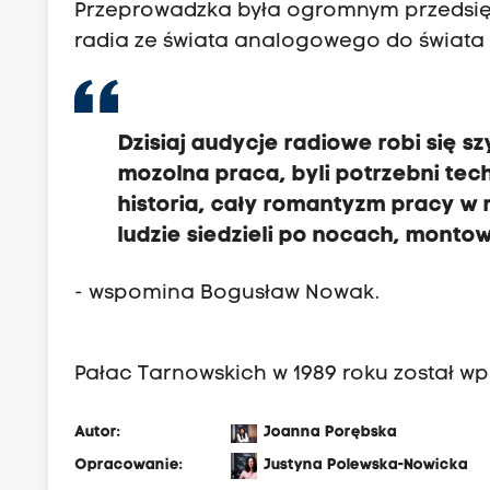
Przeprowadzka była ogromnym przedsięwz
k
radia ze świata analogowego do świata
t
ó
r
a
Dzisiaj audycje radiowe robi się 
o
mozolna praca, byli potrzebni tech
s
historia, cały romantyzm pracy w 
i
ludzie siedzieli po nocach, monto
a
d
- wspomina Bogusław Nowak.
ł
a
Pałac Tarnowskich w 1989 roku został wp
w
K
Autor:
Joanna Porębska
r
Opracowanie:
Justyna Polewska-Nowicka
a