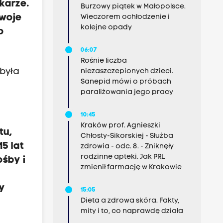
karze.
Burzowy piątek w Małopolsce.
swoje
Wieczorem ochłodzenie i
kolejne opady
o
06:07
Rośnie liczba
 była
niezaszczepionych dzieci.
Sanepid mówi o próbach
paraliżowania jego pracy
10:45
Kraków prof. Agnieszki
tu,
Chłosty-Sikorskiej - Służba
5 lat
zdrowia - odc. 8. - Zniknęły
rodzinne apteki. Jak PRL
ośby i
zmienił farmację w Krakowie
my
15:05
Dieta a zdrowa skóra. Fakty,
mity i to, co naprawdę działa