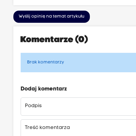
k
o
Wyślij opinię na temat artykułu
w
i
e
Komentarze (0)
.
P
Brak komentarzy
a
ł
a
c
Dodaj komentarz
p
r
Podpis
z
e
Treść komentarza
z