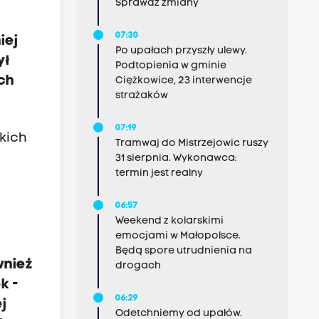
Sprawdź zmiany
07:30
iej
Po upałach przyszły ulewy.
ył
Podtopienia w gminie
ch
Ciężkowice, 23 interwencje
strażaków
07:19
skich
Tramwaj do Mistrzejowic ruszy
31 sierpnia. Wykonawca:
termin jest realny
06:57
Weekend z kolarskimi
emocjami w Małopolsce.
Będą spore utrudnienia na
wnież
drogach
k -
06:29
j
Odetchniemy od upałów.