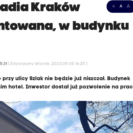
Radia Kraków
A
A
A
ntowana, w budynku
5:31
( Edytowany Wtorek, 2023.09.05 16:25 )
rzy ulicy Szlak nie będzie już niszczał. Budynek
m hotel. Inwestor dostał już pozwolenie na prac