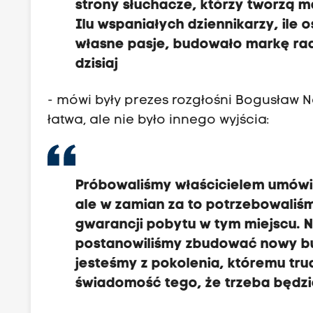
strony słuchacze, którzy tworzą m
z
Ilu wspaniałych dziennikarzy, ile
i
własne pasje, budowało markę rad
n
dzisiaj
e
M
- mówi były prezes rozgłośni Bogusław 
o
łatwa, ale nie było innego wyjścia:
n
t
e
l
Próbowaliśmy właścicielem umówi
u
ale w zamian za to potrzebowaliśm
p
gwarancji pobytu w tym miejscu. Ni
i
postanowiliśmy zbudować nowy bud
c
jesteśmy z pokolenia, któremu trud
h
świadomość tego, że trzeba będz
,