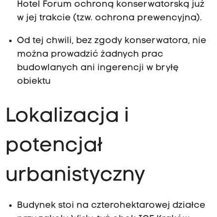
o
Hotel Forum ochroną konserwatorską już
f
w jej trakcie (tzw. ochrona prewencyjna).
I
Od tej chwili, bez zgody konserwatora, nie
n
można prowadzić żadnych prac
g
budowlanych ani ingerencji w bryłę
a
obiektu
r
d
e
Lokalizacja i
n
z
potencjał
P
o
urbanistyczny
l
i
t
Budynek stoi na czterohektarowej działce