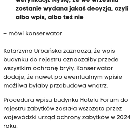
weryfikacji. Myślę, że we wrześniu
n
zostanie wydana jakaś decyzja, czyli
albo wpis, albo też nie
c
– mówi konserwator.
j
Katarzyna Urbańska zaznacza, że wpis
budynku do rejestru oznaczałby przede
a
wszystkim ochronę bryły. Konserwator
dodaje, że nawet po ewentualnym wpisie
ł
możliwa byłaby przebudowa wnętrz.
Procedura wpisu budynku Hotelu Forum do
a
rejestru zabytków została wszczęta przez
wojewódzki urząd ochrony zabytków w 2024
d
roku.