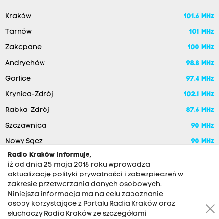
i
e
Kraków
101.6 MHz
s
Tarnów
101 MHz
t
Zakopane
100 MHz
a
Andrychów
98.8 MHz
n
Gorlice
97.4 MHz
o
Krynica-Zdrój
102.1 MHz
w
i
Rabka-Zdrój
87.6 MHz
ą
Szczawnica
90 MHz
z
Nowy Sącz
90 MHz
a
Radio Kraków informuje,
g
iż od dnia 25 maja 2018 roku wprowadza
aktualizację polityki prywatności i zabezpieczeń w
r
zakresie przetwarzania danych osobowych.
o
Niniejsza informacja ma na celu zapoznanie
osoby korzystające z Portalu Radia Kraków oraz
ż
słuchaczy Radia Kraków ze szczegółami