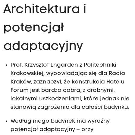
a
Architektura i
p
potencjał
t
adaptacyjny
a
Prof. Krzysztof Ingarden z Politechniki
Krakowskiej, wypowiadając się dla Radia
c
Kraków, zaznaczył, że konstrukcja Hotelu
Forum jest bardzo dobra, z drobnymi,
y
lokalnymi uszkodzeniami, które jednak nie
stanowią zagrożenia dla całości budynku.
j
Według niego budynek ma wyraźny
n
potencjał adaptacyjny – przy