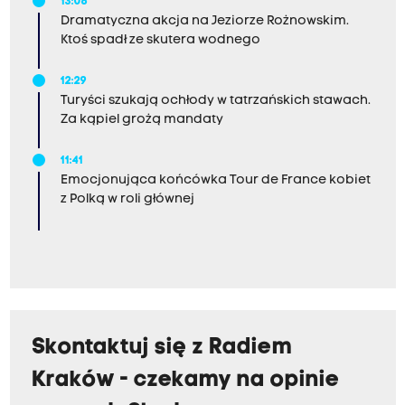
s
13:06
Dramatyczna akcja na Jeziorze Rożnowskim.
t
Ktoś spadł ze skutera wodnego
r
u
12:29
Turyści szukają ochłody w tatrzańskich stawach.
k
Za kąpiel grożą mandaty
c
j
11:41
a
Emocjonująca końcówka Tour de France kobiet
z Polką w roli głównej
H
o
t
e
l
u
Skontaktuj się z Radiem
F
Kraków - czekamy na opinie
o