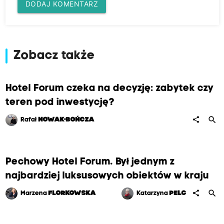
i
DODAJ KOMENTARZ
ę
d
l
Zobacz także
a
R
a
Hotel Forum czeka na decyzję: zabytek czy
d
teren pod inwestycję?
i
search
share
Rafał
NOWAK-BOŃCZA
a
K
r
Pechowy Hotel Forum. Był jednym z
a
najbardziej luksusowych obiektów w kraju
k
search
share
Marzena
FLORKOWSKA
Katarzyna
PELC
ó
w