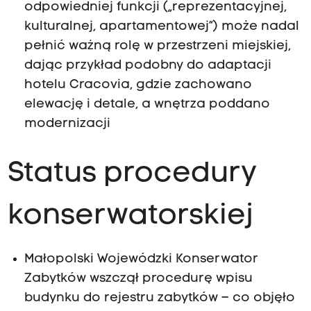
odpowiedniej funkcji („reprezentacyjnej,
kulturalnej, apartamentowej”) może nadal
y
pełnić ważną rolę w przestrzeni miejskiej,
dając przykład podobny do adaptacji
P
hotelu Cracovia, gdzie zachowano
r
elewację i detale, a wnętrza poddano
o
modernizacji
f
.
Status procedury
K
r
konserwatorskiej
z
y
s
Małopolski Wojewódzki Konserwator
z
Zabytków wszczął procedurę wpisu
t
budynku do rejestru zabytków – co objęło