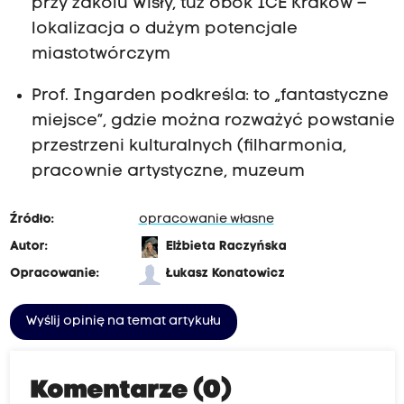
e
przy zakolu Wisły, tuż obok ICE Kraków –
c
lokalizacja o dużym potencjale
h
miastotwórczym
n
Prof. Ingarden podkreśla: to „fantastyczne
i
miejsce”, gdzie można rozważyć powstanie
k
przestrzeni kulturalnych (filharmonia,
i
pracownie artystyczne, muzeum
K
r
Źródło:
opracowanie własne
a
Autor:
Elżbieta Raczyńska
k
Opracowanie:
Łukasz Konatowicz
o
w
Wyślij opinię na temat artykułu
s
k
i
Komentarze (0)