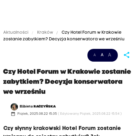
Aktualności
Kraków
Czy Hotel Forum w Krakowie
zostanie zabytkiem? Decyzja konserwatora we wrześniu
share
A
A
A
1
Czy Hotel Forum w Krakowie zostanie
zabytkiem? Decyzja konserwatora
.
we wrześniu
A
Elżbieta
RACZYŃSKA
date_range
Piątek, 2025.08.22 15:35
( Edytowany Piątek, 2025.08.22 15:54 )
r
Czy słynny krakowski Hotel Forum zostanie