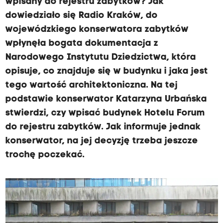
wpisany do rejestru zabytków? Jak
c
dowiedziało się Radio Kraków, do
wojewódzkiego konserwatora zabytków
h
wpłynęła bogata dokumentacja z
Narodowego Instytutu Dziedzictwa, która
i
opisuje, co znajduje się w budynku i jaka jest
tego wartość architektoniczna. Na tej
t
podstawie konserwator Katarzyna Urbańska
stwierdzi, czy wpisać budynek Hotelu Forum
e
do rejestru zabytków. Jak informuje jednak
konserwator, na jej decyzję trzeba jeszcze
k
trochę poczekać.
t
u