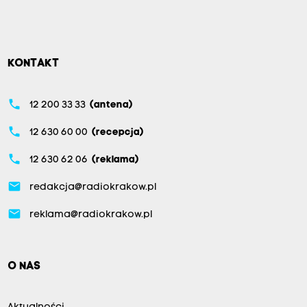
r
a
,
z
KONTAKT
d
r
phone
12 200 33 33
(antena)
o
phone
12 630 60 00
(recepcja)
b
n
phone
12 630 62 06
(reklama)
y
email
redakcja@radiokrakow.pl
m
i
email
reklama@radiokrakow.pl
,
l
O NAS
o
k