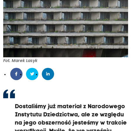
r
a
i
Fot. Marek Lasyk
p
o
t
Dostaliśmy już materiał z Narodowego
Instytutu Dziedzictwa, ale ze względu
e
na jego obszerność jesteśmy w trakcie