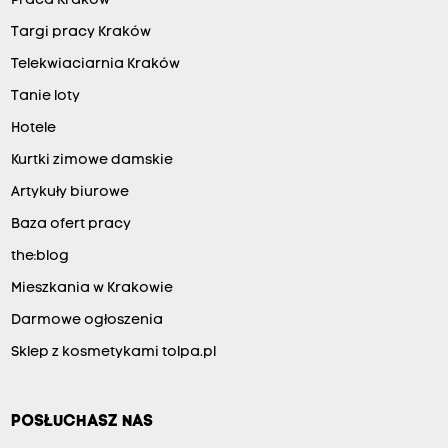
Praca Kraków
a
m
Targi pracy Kraków
i
Telekwiaciarnia Kraków
,
Tanie loty
k
Hotele
t
Kurtki zimowe damskie
ó
Artykuły biurowe
r
Baza ofert pracy
e
j
the:blog
e
Mieszkania w Krakowie
d
Darmowe ogłoszenia
n
Sklep z kosmetykami tolpa.pl
a
k
n
POSŁUCHASZ NAS