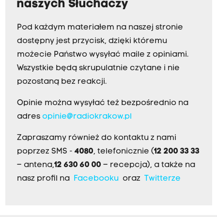
r
naszych Słuchaczy
u
Pod każdym materiałem na naszej stronie
m
dostępny jest przycisk, dzięki któremu
j
możecie Państwo wysyłać maile z opiniami.
e
Wszystkie będą skrupulatnie czytane i nie
s
pozostaną bez reakcji.
t
b
Opinie można wysyłać też bezpośrednio na
a
adres
opinie@radiokrakow.pl
r
d
Zapraszamy również do kontaktu z nami
z
poprzez SMS -
4080
, telefonicznie (
12 200 33 33
o
– antena,
12 630 60 00
– recepcja), a także na
d
nasz profil na
Facebooku
oraz
Twitterze
o
b