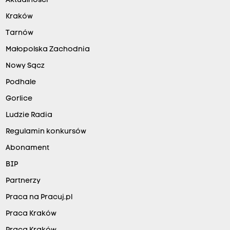
Aktualności
a
l
Kraków
n
Tarnów
y
Małopolska Zachodnia
m
Nowy Sącz
i
Podhale
u
Gorlice
s
Ludzie Radia
z
k
Regulamin konkursów
o
Abonament
d
BIP
z
Partnerzy
e
Praca na Pracuj.pl
n
Praca Kraków
i