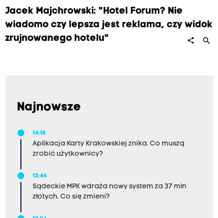
,
Jacek Majchrowski: "Hotel Forum? Nie
z
wiadomo czy lepsza jest reklama, czy widok
a
zrujnowanego hotelu"
search
share
z
n
a
c
z
Najnowsze
y
ł
14:18
,
Aplikacja Karty Krakowskiej znika. Co muszą
ż
zrobić użytkownicy?
e
13:44
k
Sądeckie MPK wdraża nowy system za 37 mln
o
złotych. Co się zmieni?
n