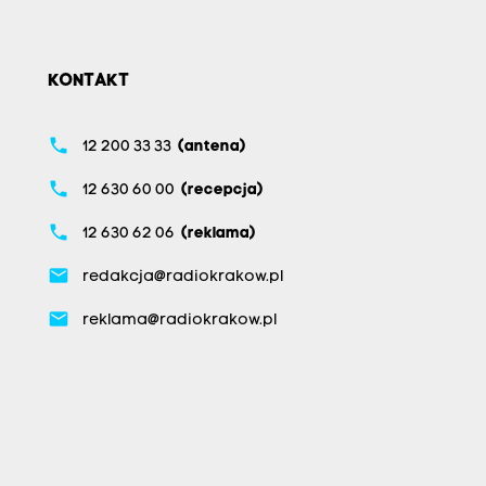
KONTAKT
phone
12 200 33 33
(antena)
phone
12 630 60 00
(recepcja)
phone
12 630 62 06
(reklama)
email
redakcja@radiokrakow.pl
email
reklama@radiokrakow.pl