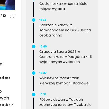
Gąsieniczka z wnętrza liścia
miąższ wyjada
crop_free
/ 12
11:06
Zderzenie karetki z
samochodem na DK75. Jedna
osoba ranna
.
10:40
Cracovia Sacra 2026 w
Centrum Kultury Podgórza ¬- 5
wyjątkowych wydarzeń
em
10:37
iebie
Wyruszył 61. Marsz Szlak
Pierwszej Kompanii Kadrowej
o
10:31
wych
Różowy dywan w Tatrach
anie z
zachwyca turystów. Trzeba się