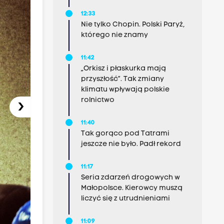
12:33
Nie tylko Chopin. Polski Paryż,
którego nie znamy
11:42
„Orkisz i płaskurka mają
przyszłość”. Tak zmiany
klimatu wpływają polskie
rolnictwo
›
11:40
Tak gorąco pod Tatrami
jeszcze nie było. Padł rekord
11:17
Seria zdarzeń drogowych w
Małopolsce. Kierowcy muszą
liczyć się z utrudnieniami
11:09