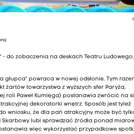
1
nij
/" - do zobaczenia na deskach Teatru Ludowego
 dla głupca” powraca w nowej odsłonie. Tym raz
ekt żartów towarzystwa z wyższych sfer Paryża,
ej roli Paweł Kumięga) postanawia zwrócić na s
trakcyjnej dekoratorki wnętrz. Sposób jest tyleż
o wniosku, że dla pań atrakcyjny może być tylk
d Skarbowy lubi sprawdzać źródła ponad miaro
stanawia więc wykorzystać przypadkowe spotk