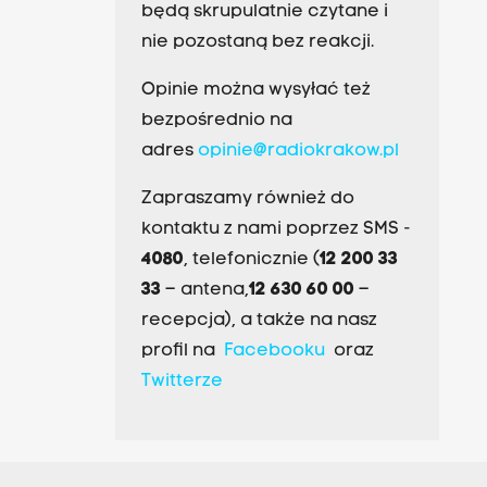
będą skrupulatnie czytane i
nie pozostaną bez reakcji.
Opinie można wysyłać też
bezpośrednio na
adres
opinie@radiokrakow.pl
Zapraszamy również do
kontaktu z nami poprzez SMS -
4080
, telefonicznie (
12 200 33
33
– antena,
12 630 60 00
–
recepcja), a także na nasz
profil na
Facebooku
oraz
Twitterze