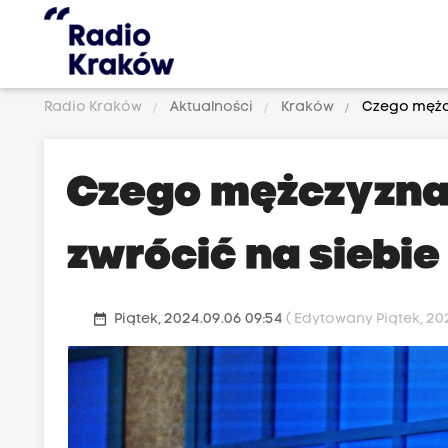
Radio Kraków
Aktualności
Kraków
Czego mężcz
Czego mężczyzna 
zwrócić na siebi
date_range
Piątek, 2024.09.06 09:54
( Edytowany Piątek, 202