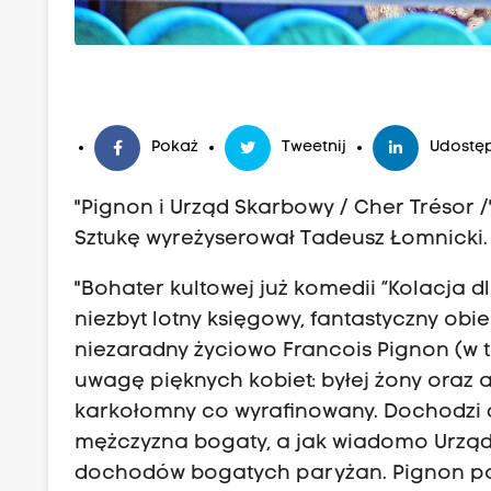
Pokaż
Tweetnij
Udostęp
"Pignon i Urząd Skarbowy / Cher Trésor 
Sztukę wyreżyserował Tadeusz Łomnicki.
"Bohater kultowej już komedii “Kolacja
niezbyt lotny księgowy, fantastyczny obi
niezaradny życiowo Francois Pignon (w t
uwagę pięknych kobiet: byłej żony oraz a
karkołomny co wyrafinowany. Dochodzi d
mężczyzna bogaty, a jak wiadomo Urzą
dochodów bogatych paryżan. Pignon po