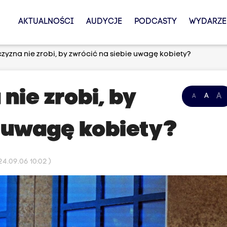
AKTUALNOŚCI
AUDYCJE
PODCASTY
WYDARZE
yzna nie zrobi, by zwrócić na siebie uwagę kobiety?
nie zrobi, by
A
A
A
e uwagę kobiety?
4.09.06 10:02 )