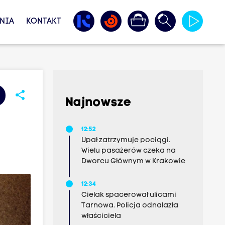
NIA
KONTAKT
share
Najnowsze
12:52
Upał zatrzymuje pociągi.
Wielu pasażerów czeka na
Dworcu Głównym w Krakowie
12:34
Cielak spacerował ulicami
Tarnowa. Policja odnalazła
właściciela