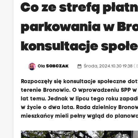
Co ze strefą płat
parkowania w Br
konsultacje społ
date_range
Ola
SOBCZAK
Środa, 2024.10.30 19:38
( 
Rozpoczęły się konsultacje społeczne d
terenie Bronowic. O wprowadzeniu SPP w cz
lat temu. Jednak w lipcu tego roku zapadł
w życie o dwa lata. Rada dzielnicy Brono
mieszkańcy mieli pełny wgląd do planow