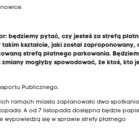
onowice.
r: będziemy pytać, czy jesteś za strefą płat
takim kształcie, jaki został zaproponowany, 
ikowaną strefą płatnego parkowania. Będzie
ś zmiany mogłyby spowodować, że ktoś, kto j
nsportu Publicznego.
W ich ramach miasto zaplanowało dwa spotkania
istopada. A od 7 listopada dostępna będzie papi
ie wypowiedzą się w sprawie strefy płatnego