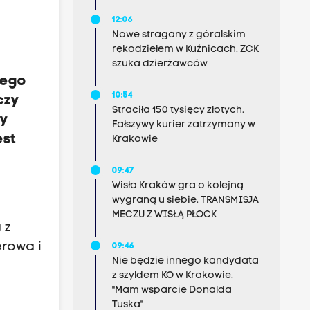
12:06
Nowe stragany z góralskim
rękodziełem w Kuźnicach. ZCK
szuka dzierżawców
nego
10:54
czy
Straciła 150 tysięcy złotych.
my
Fałszywy kurier zatrzymany w
est
Krakowie
09:47
Wisła Kraków gra o kolejną
wygraną u siebie. TRANSMISJA
MECZU Z WISŁĄ PŁOCK
 z
erowa i
09:46
Nie będzie innego kandydata
z szyldem KO w Krakowie.
"Mam wsparcie Donalda
Tuska"