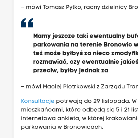
– mówi Tomasz Pytko, radny dzielnicy Br
Mamy jeszcze taki ewentualny bufo
parkowania na terenie Bronowic w 
też może byłbyś za nieco zmodyf
rozmawiać, czy ewentualnie jakie
przeciw, byłby jednak za
– mówi Maciej Piotrkowski z Zarządu Tra
Konsulta
cje
potrwają do 29 listopada. 
mieszkańcami, które odbędą się 5 i 21 l
internetowa ankieta, w której krakowian
parkowania w Bronowicach.