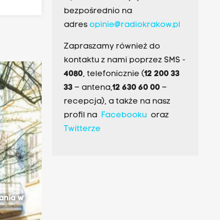
bezpośrednio na
adres
opinie@radiokrakow.pl
Zapraszamy również do
kontaktu z nami poprzez SMS -
4080
, telefonicznie (
12 200 33
33
– antena,
12 630 60 00
–
recepcja), a także na nasz
profil na
Facebooku
oraz
Twitterze
ania w