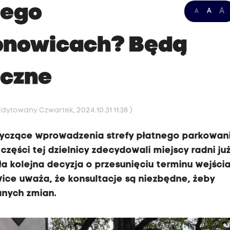
nego
A
A
A
onowicach? Będą
eczne
Edytowany Czwartek, 2024.10.31 11:38 )
otyczące wprowadzenia strefy płatnego parkowan
ęści tej dzielnicy zdecydowali miejscy radni już
a kolejna decyzja o przesunięciu terminu wejścia
wice uważa, że konsultacje są niezbędne, żeby
anych zmian.