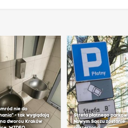
"smród nie do
ania" - tak wyglądają
Strefa płatnego parkow
y na dworcu Kraków
Nowym Sączu zostanie
ice. WIDEO
poszerzona