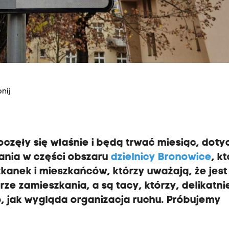
nij
oczęły się właśnie i będą trwać miesiąc, doty
wania w części obszaru
dzielnicy Bronowice
, k
zkanek i mieszkańców, którzy uważają, że jes
ze zamieszkania, a są tacy, którzy, delikatni
o, jak wygląda organizacja ruchu. Próbujemy