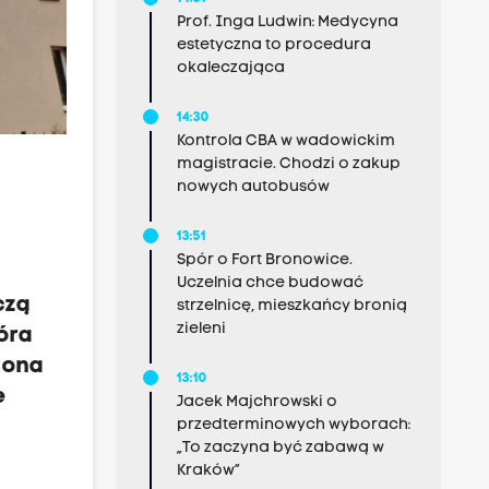
Prof. Inga Ludwin: Medycyna
estetyczna to procedura
okaleczająca
14:30
Kontrola CBA w wadowickim
magistracie. Chodzi o zakup
nowych autobusów
13:51
Spór o Fort Bronowice.
Uczelnia chce budować
czą
strzelnicę, mieszkańcy bronią
zieleni
tóra
t ona
13:10
e
Jacek Majchrowski o
przedterminowych wyborach:
„To zaczyna być zabawą w
Kraków”