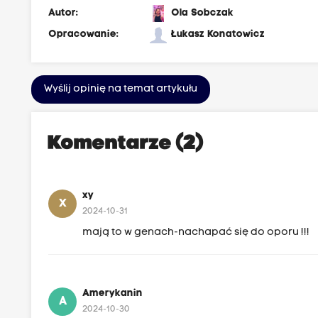
Autor:
Ola Sobczak
Opracowanie:
Łukasz Konatowicz
Wyślij opinię na temat artykułu
Komentarze (2)
xy
X
2024-10-31
mają to w genach-nachapać się do oporu !!!
Amerykanin
A
2024-10-30