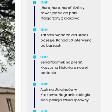
15:49
„Hura, hura, hura!” Szósty
rower jedzie do pani
Małgorzaty z Krakowa
15:44
Tarnów: Woda zalała ulice i
posesje. Ponad 50 interwencji
po burzach
15:07
Serial "Domek na prerii".
Klasyczna historia w nowej
odsłonie
14:39
Atak na Ukraińców w
Krakowie. Nagranie obiegło
sieć, policja szuka sprawcy
14:31