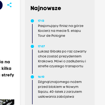
share
Najnowsze
17:13
Pasjonujący finisz na górze
Kocierz na mecie 5. etapu
Tour de Pologne
17:07
Łukasz Gibała po raz czwarty
chce zostać prezydentem
Krakowa. Mówi o zadłużeniu i
ia na
strefie czystego transportu
 kilka
 strefy
16:10
Dźgnął znajomego nożem
przed blokiem w Nowym
Sączu. 40-latek z zarzutem
usiłowania zabójstwa