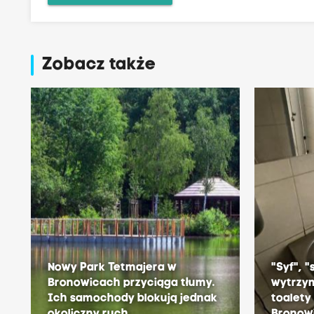
Zobacz także
Nowy Park Tetmajera w
"Syf", 
Bronowicach przyciąga tłumy.
wytrzym
Ich samochody blokują jednak
toalet
okoliczny ruch
Bronow