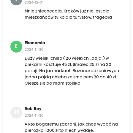
2024-12-01
a
Mnie zniechęcają, Kraków już nie jest dla
j
mieszkańców tylko dla turystów, tragedia
a
r
m
Ekonomia
E
a
2024-11-30
r
Duży wiejski chleb ( 20 wielkich ,,pajd,,) w
piekarni kosztuje 45 zł. Smalec 25 zł na 20
k
porcji. Na jarmarkach Bożonarodzeniowych
u
jedna pajdą chleba ze smalcem 30 do 40 zł.
b
Cieszę się bo mam stoisko
o
ż
o
Rob Roy
RR
n
2024-11-30
a
A kto bogatemu zabroni, jak chce wydać na
pierożka i 200 zł to niech wydaje.
r