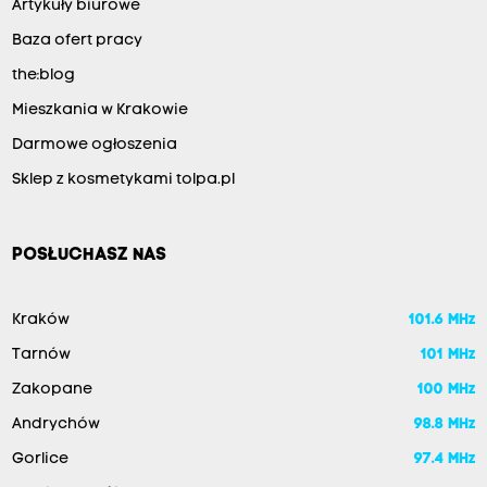
Artykuły biurowe
u
Baza ofert pracy
h
e
the:blog
j
Mieszkania w Krakowie
n
Darmowe ogłoszenia
a
Sklep z kosmetykami tolpa.pl
ł
u
POSŁUCHASZ NAS
m
a
r
Kraków
101.6 MHz
i
Tarnów
101 MHz
a
Zakopane
100 MHz
c
Andrychów
98.8 MHz
k
Gorlice
97.4 MHz
i