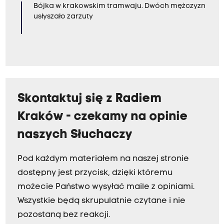
Bójka w krakowskim tramwaju. Dwóch mężczyzn
a
usłyszało zarzuty
o
d
p
i
ą
t
Skontaktuj się z Radiem
k
Kraków - czekamy na opinie
u
,
naszych Słuchaczy
a
Pod każdym materiałem na naszej stronie
l
dostępny jest przycisk, dzięki któremu
e
możecie Państwo wysyłać maile z opiniami.
j
Wszystkie będą skrupulatnie czytane i nie
e
pozostaną bez reakcji.
g