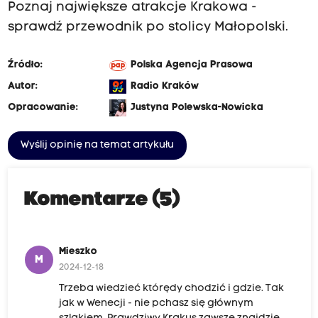
Poznaj największe
atrakcje Krakowa
-
o
sprawdź przewodnik po stolicy Małopolski.
ś
w
Źródło:
Polska Agencja Prasowa
i
Autor:
Radio Kraków
a
Opracowanie:
Justyna Polewska-Nowicka
t
a
Wyślij opinię na temat artykułu
t
ł
u
Komentarze (5)
m
n
Mieszko
i
M
2024-12-18
e
Trzeba wiedzieć którędy chodzić i gdzie. Tak
o
jak w Wenecji - nie pchasz się głównym
d