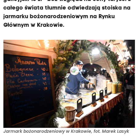
z
całego świata tłumnie odwiedzają stoiska na
a
jarmarku bożonarodzeniowym na Rynku
3
Głównym w Krakowie.
8
z
ł
,
p
o
r
c
j
a
p
i
Jarmark bożonarodzeniowy w Krakowie, fot. Marek Lasyk
e