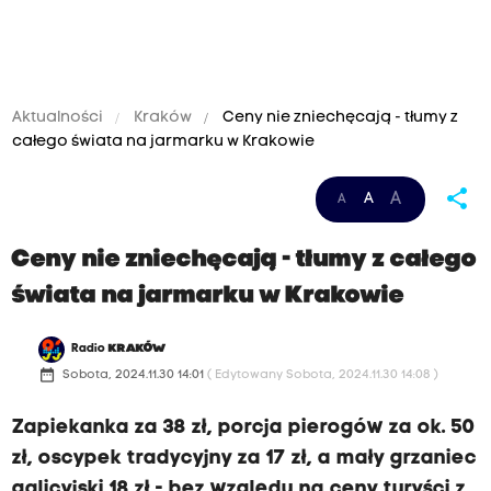
Aktualności
Kraków
Ceny nie zniechęcają - tłumy z
całego świata na jarmarku w Krakowie
share
A
A
A
Z
a
Ceny nie zniechęcają - tłumy z całego
p
świata na jarmarku w Krakowie
i
e
Radio
KRAKÓW
k
date_range
Sobota, 2024.11.30 14:01
( Edytowany Sobota, 2024.11.30 14:08 )
a
n
Zapiekanka za 38 zł, porcja pierogów za ok. 50
k
zł, oscypek tradycyjny za 17 zł, a mały grzaniec
a
galicyjski 18 zł - bez względu na ceny turyści z