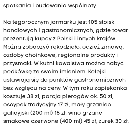
spotkania i budowania wspólnoty.
z
ł
Na tegorocznym jarmarku jest 105 stoisk
-
handlowych i gastronomicznych, gdzie towar
b
prezentują kupcy z Polski i innych krajów.
e
Można zobaczyć rękodzieło, odzież zimową,
z
ozdoby choinkowe, regionalne produkty i
w
przysmaki. W kuźni kowalstwa można nabyć
z
podkówkę ze swoim imieniem. Kolejki
g
ustawiają się do punktów gastronomicznych
l
bez względu na ceny. W tym roku zapiekanka
ę
kosztuje 38 zł, porcja pierogów ok. 50 zł,
d
oscypek tradycyjny 17 zł, mały grzaniec
u
galicyjski (200 ml) 18 zł, wino grzane
n
smakowe czerwone (400 ml) 45 zł, żurek 30 zł.
a
c