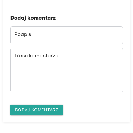
o
d
Dodaj komentarz
z
e
Podpis
n
i
Treść komentarza
o
w
y
m
n
a
R
DODAJ KOMENTARZ
y
n
k