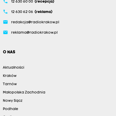
phone
12 630 60 00
(recepcja)
r
a
phone
12 630 62 06
(reklama)
c
email
redakcja@radiokrakow.pl
j
email
a
reklama@radiokrakow.pl
o
d
O NAS
b
y
Aktualności
ł
a
Kraków
s
Tarnów
i
Małopolska Zachodnia
ę
Nowy Sącz
w
Podhale
s