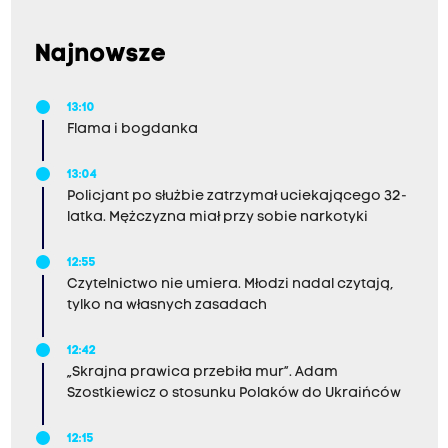
e
Najnowsze
.
W
13:10
y
Flama i bogdanka
d
13:04
a
Policjant po służbie zatrzymał uciekającego 32-
r
latka. Mężczyzna miał przy sobie narkotyki
z
12:55
e
Czytelnictwo nie umiera. Młodzi nadal czytają,
n
tylko na własnych zasadach
i
e
12:42
„Skrajna prawica przebiła mur”. Adam
t
Szostkiewicz o stosunku Polaków do Ukraińców
r
w
12:15