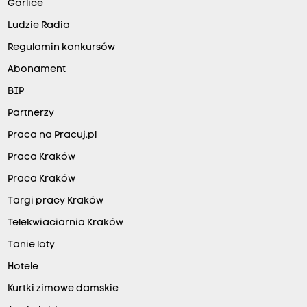
Gorlice
o
Ludzie Radia
b
o
Regulamin konkursów
t
Abonament
ę
BIP
,
Partnerzy
p
Praca na Pracuj.pl
o
Praca Kraków
o
Praca Kraków
d
e
Targi pracy Kraków
g
Telekwiaciarnia Kraków
r
Tanie loty
a
Hotele
n
Kurtki zimowe damskie
i