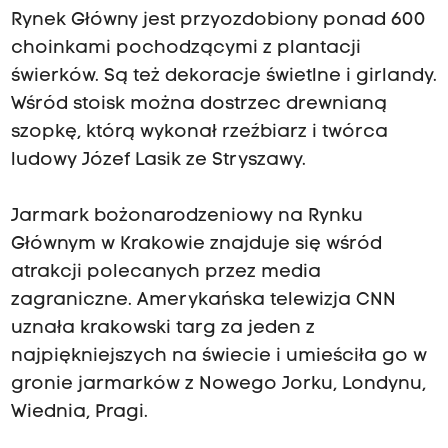
Rynek Główny jest przyozdobiony ponad 600
e
choinkami pochodzącymi z plantacji
n
świerków. Są też dekoracje świetlne i girlandy.
y
Wśród stoisk można dostrzec drewnianą
t
szopkę, którą wykonał rzeźbiarz i twórca
u
ludowy Józef Lasik ze Stryszawy.
r
y
Jarmark bożonarodzeniowy na Rynku
ś
Głównym w Krakowie znajduje się wśród
c
atrakcji polecanych przez media
i
zagraniczne. Amerykańska telewizja CNN
z
uznała krakowski targ za jeden z
c
najpiękniejszych na świecie i umieściła go w
a
gronie jarmarków z Nowego Jorku, Londynu,
ł
Wiednia, Pragi.
e
g