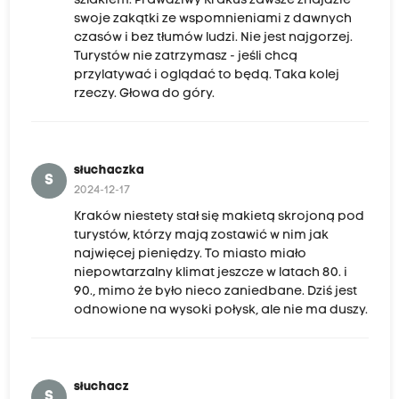
szlakiem. Prawdziwy Krakus zawsze znajdzie
swoje zakątki ze wspomnieniami z dawnych
w
czasów i bez tłumów ludzi. Nie jest najgorzej.
i
Turystów nie zatrzymasz - jeśli chcą
e
przylatywać i oglądać to będą. Taka kolej
rzeczy. Głowa do góry.
d
z
a
j
słuchaczka
S
2024-12-17
ą
Kraków niestety stał się makietą skrojoną pod
s
turystów, którzy mają zostawić w nim jak
t
najwięcej pieniędzy. To miasto miało
o
niepowtarzalny klimat jeszcze w latach 80. i
90., mimo że było nieco zaniedbane. Dziś jest
i
odnowione na wysoki połysk, ale nie ma duszy.
s
k
a
słuchacz
n
S