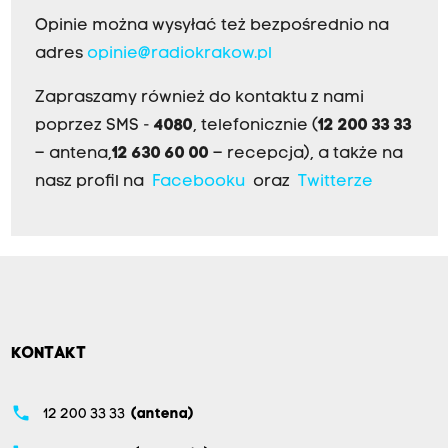
o
Opinie można wysyłać też bezpośrednio na
u
adres
opinie@radiokrakow.pl
r
o
Zapraszamy również do kontaktu z nami
c
poprzez SMS -
4080
, telefonicznie (
12 200 33 33
z
– antena,
12 630 60 00
– recepcja), a także na
y
nasz profil na
Facebooku
oraz
Twitterze
s
t
a
i
n
a
KONTAKT
u
g
phone
12 200 33 33
(antena)
u