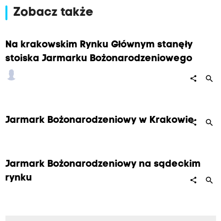
Zobacz także
u
G
ł
Na krakowskim Rynku Głównym stanęły
ó
stoiska Jarmarku Bożonarodzeniowego
w
search
share
n
y
m
Jarmark Bożonarodzeniowy w Krakowie
search
w
share
K
r
Jarmark Bożonarodzeniowy na sądeckim
a
rynku
k
search
share
o
w
i