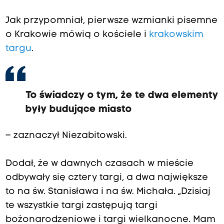
z
Jak przypomniał, pierwsze wzmianki pisemne
a
o Krakowie mówią o kościele i
krakowskim
1
targu
.
7
z
ł
To świadczy o tym, że te dwa elementy
,
były budujące miasto
a
m
– zaznaczył Niezabitowski.
a
ł
Dodał, że w dawnych czasach w mieście
y
odbywały się cztery targi, a dwa największe
g
to na św. Stanisława i na św. Michała. „Dzisiaj
r
te wszystkie targi zastępują targi
z
bożonarodzeniowe i targi wielkanocne. Mam
a