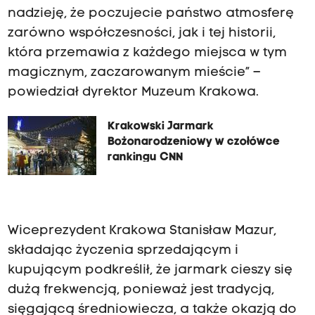
nadzieję, że poczujecie państwo atmosferę
n
zarówno współczesności, jak i tej historii,
i
która przemawia z każdego miejsca w tym
e
magicznym, zaczarowanym mieście” –
c
powiedział dyrektor Muzeum Krakowa.
g
a
Krakowski Jarmark
l
Bożonarodzeniowy w czołówce
i
rankingu CNN
c
y
j
Wiceprezydent Krakowa Stanisław Mazur,
s
składając życzenia sprzedającym i
k
kupującym podkreślił, że jarmark cieszy się
i
dużą frekwencją, ponieważ jest tradycją,
1
sięgającą średniowiecza, a także okazją do
8