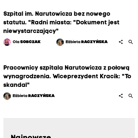
Szpital im. Narutowicza bez nowego
statutu. "Radni miasta: "Dokument jest
niewystarczający"
search
share
Ola
SOBCZAK
Elżbieta
RACZYŃSKA
Pracownicy szpitala Narutowicza z połową
wynagrodzenia. Wiceprezydent Kracik: "To
skandal"
search
share
Elżbieta
RACZYŃSKA