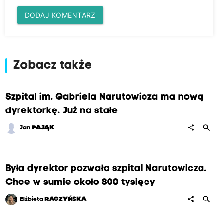
DODAJ KOMENTARZ
Zobacz także
Szpital im. Gabriela Narutowicza ma nową
dyrektorkę. Już na stałe
search
share
Jan
PAJĄK
Była dyrektor pozwała szpital Narutowicza.
Chce w sumie około 800 tysięcy
search
share
Elżbieta
RACZYŃSKA