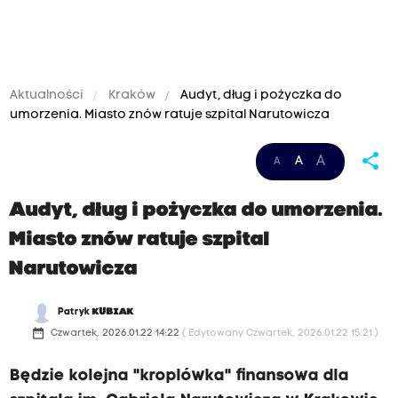
Aktualności
Kraków
Audyt, dług i pożyczka do
umorzenia. Miasto znów ratuje szpital Narutowicza
share
A
A
A
Audyt, dług i pożyczka do umorzenia.
Miasto znów ratuje szpital
Narutowicza
Patryk
KUBIAK
date_range
Czwartek, 2026.01.22 14:22
( Edytowany Czwartek, 2026.01.22 15:21 )
Będzie kolejna "kroplówka" finansowa dla