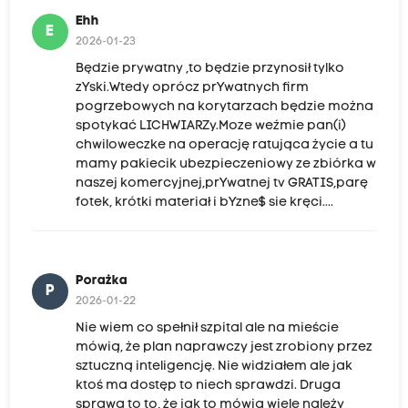
Ehh
E
2026-01-23
Będzie prywatny ,to będzie przynosił tylko
zYski.Wtedy oprócz prYwatnych firm
pogrzebowych na korytarzach będzie można
spotykać LICHWIARZy.Moze weźmie pan(i)
chwiloweczke na operację ratująca życie a tu
mamy pakiecik ubezpieczeniowy ze zbiórka w
naszej komercyjnej,prYwatnej tv GRATIS,parę
fotek, krótki materiał i bYzne$ sie kręci....
Porażka
P
2026-01-22
Nie wiem co spełnił szpital ale na mieście
mówią, że plan naprawczy jest zrobiony przez
sztuczną inteligencję. Nie widziałem ale jak
ktoś ma dostęp to niech sprawdzi. Druga
sprawa to to, że jak to mówią wiele należy