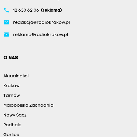
phone
12 630 62 06
(reklama)
email
redakcja@radiokrakow.pl
email
reklama@radiokrakow.pl
O NAS
Aktualności
Kraków
Tarnów
Małopolska Zachodnia
Nowy Sącz
Podhale
Gorlice