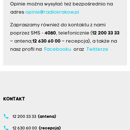
Opinie można wysyłać też bezpośrednio na
adres
opinie@radiokrakow.pl
Zapraszamy również do kontaktu z nami
poprzez SMS -
4080
, telefonicznie (
12 200 33 33
– antena,
12 630 60 00
– recepcja), a także na
nasz profil na
Facebooku
oraz
Twitterze
KONTAKT
phone
12 200 33 33
(antena)
phone
12 630 60 00
(recepcja)