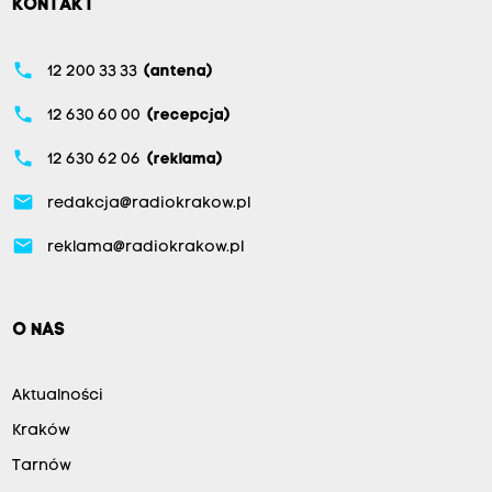
KONTAKT
phone
12 200 33 33
(antena)
phone
12 630 60 00
(recepcja)
phone
12 630 62 06
(reklama)
email
redakcja@radiokrakow.pl
email
reklama@radiokrakow.pl
O NAS
Aktualności
Kraków
Tarnów