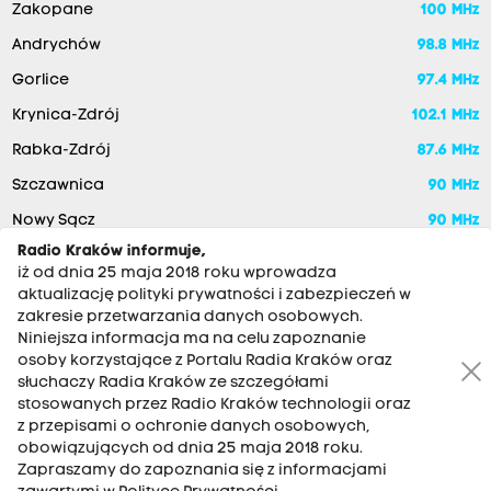
Zakopane
100 MHz
Andrychów
98.8 MHz
Gorlice
97.4 MHz
Krynica-Zdrój
102.1 MHz
Rabka-Zdrój
87.6 MHz
Szczawnica
90 MHz
Nowy Sącz
90 MHz
Radio Kraków informuje,
iż od dnia 25 maja 2018 roku wprowadza
aktualizację polityki prywatności i zabezpieczeń w
zakresie przetwarzania danych osobowych.
Niniejsza informacja ma na celu zapoznanie
osoby korzystające z Portalu Radia Kraków oraz
słuchaczy Radia Kraków ze szczegółami
stosowanych przez Radio Kraków technologii oraz
RADIO KRAKÓW SA. Aleja Juliusza Słowackiego 22, 30-007
z przepisami o ochronie danych osobowych,
Kraków
obowiązujących od dnia 25 maja 2018 roku.
Zapraszamy do zapoznania się z informacjami
Antena: 12 200 33 33