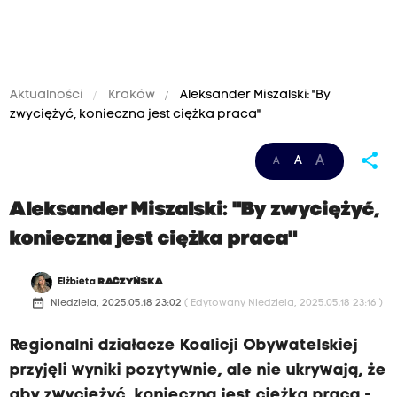
Aktualności
Kraków
Aleksander Miszalski: "By
zwyciężyć, konieczna jest ciężka praca"
share
A
A
A
Aleksander Miszalski: "By zwyciężyć,
konieczna jest ciężka praca"
Elżbieta
RACZYŃSKA
date_range
Niedziela, 2025.05.18 23:02
( Edytowany Niedziela, 2025.05.18 23:16 )
Regionalni działacze Koalicji Obywatelskiej
przyjęli wyniki pozytywnie, ale nie ukrywają, że
aby zwyciężyć, konieczna jest ciężka praca -