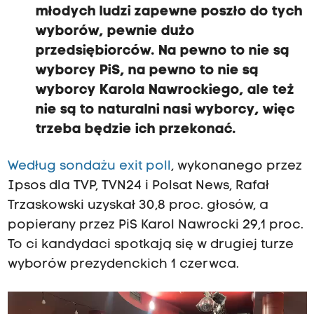
młodych ludzi zapewne
p
oszło do tych
wyborów, pewnie dużo
przedsiębiorców.
Na pewno to nie są
wyborcy PiS,
na pewno to nie są
wyborcy Karola Nawrockiego,
a
le też
nie są to naturalni nasi wyborcy,
więc
trzeba będzie ich przekonać.
Według sondażu exit poll
, wykonanego przez
Ipsos dla TVP, TVN24 i Polsat News, Rafał
Trzaskowski uzyskał 30,8 proc. głosów, a
popierany przez PiS Karol Nawrocki 29,1 proc.
To ci kandydaci spotkają się w drugiej turze
wyborów prezydenckich 1 czerwca.