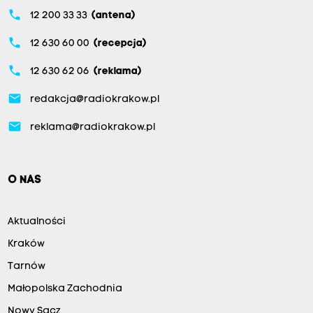
phone
12 200 33 33
(antena)
phone
12 630 60 00
(recepcja)
phone
12 630 62 06
(reklama)
email
redakcja@radiokrakow.pl
email
reklama@radiokrakow.pl
O NAS
Aktualności
Kraków
Tarnów
Małopolska Zachodnia
Nowy Sącz