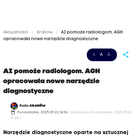
Aktualności
Kraków
AI pomoże radiologom. AGH
opracowała nowe narzędzie diagnostyczne
share
A
A
A
AI pomoże radiologom. AGH
opracowała nowe narzędzie
diagnostyczne
Radio
KRAKÓW
date_range
Poniedziałek, 2025.09.22 16:56
( Edytowany Poniedziałek, 2025.09.22
17:20 )
Narzędzie diagnostyczne oparte na sztucznej