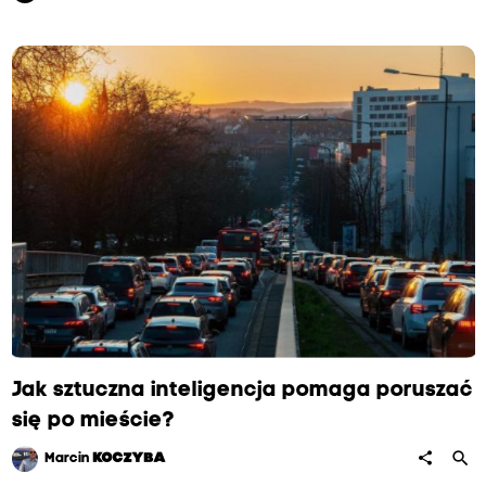
Jak sztuczna inteligencja pomaga poruszać
się po mieście?
search
share
Marcin
KOCZYBA