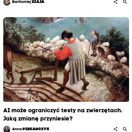
search
share
Bartłomiej
ZIAJA
AI może ograniczyć testy na zwierzętach.
Jaką zmianę przyniesie?
search
share
Anna
PIEKARCZYK