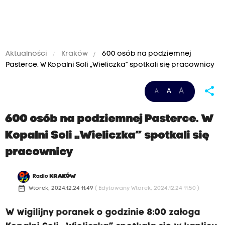
Aktualności
Kraków
600 osób na podziemnej
Pasterce. W Kopalni Soli „Wieliczka” spotkali się pracownicy
share
A
A
A
600 osób na podziemnej Pasterce. W
Kopalni Soli „Wieliczka” spotkali się
pracownicy
Radio
KRAKÓW
date_range
Wtorek, 2024.12.24 11:49
( Edytowany Wtorek, 2024.12.24 11:50 )
W wigilijny poranek o godzinie 8:00 załoga