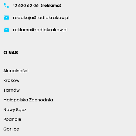
phone
12 630 62 06
(reklama)
email
redakcja@radiokrakow.pl
email
reklama@radiokrakow.pl
O NAS
Aktualności
Kraków
Tarnów
Małopolska Zachodnia
Nowy Sącz
Podhale
Gorlice