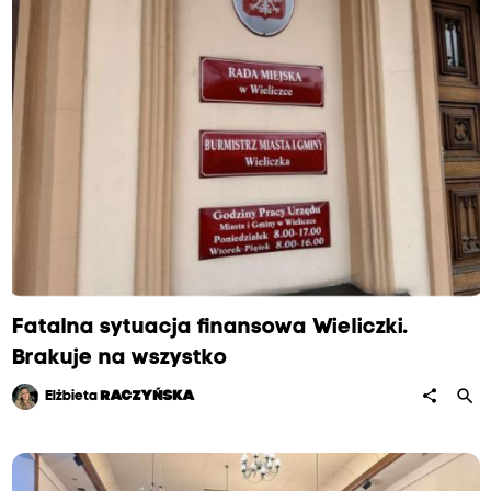
Fatalna sytuacja finansowa Wieliczki.
Brakuje na wszystko
search
share
Elżbieta
RACZYŃSKA