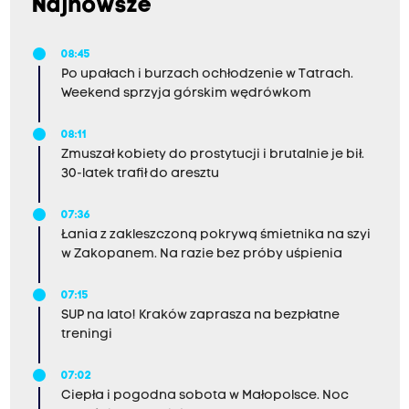
Najnowsze
08:45
Po upałach i burzach ochłodzenie w Tatrach.
Weekend sprzyja górskim wędrówkom
08:11
Zmuszał kobiety do prostytucji i brutalnie je bił.
30-latek trafił do aresztu
07:36
Łania z zakleszczoną pokrywą śmietnika na szyi
w Zakopanem. Na razie bez próby uśpienia
07:15
SUP na lato! Kraków zaprasza na bezpłatne
treningi
07:02
Ciepła i pogodna sobota w Małopolsce. Noc