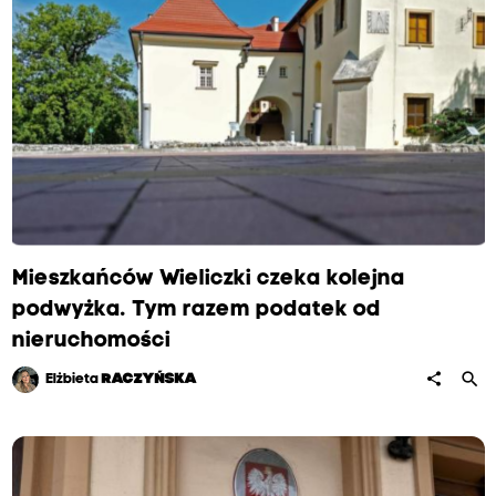
Mieszkańców Wieliczki czeka kolejna
podwyżka. Tym razem podatek od
nieruchomości
search
share
Elżbieta
RACZYŃSKA