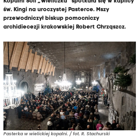
Kopalni Soli „Wieliczka” spotkała się w kaplicy
św. Kingi na uroczystej Pasterce. Mszy
przewodniczył biskup pomocniczy
archidiecezji krakowskiej Robert Chrząszcz.
Pasterka w wielickiej kopalni. / fot. R. Stachurski