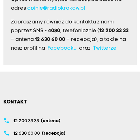
adres
opinie@radiokrakow.pl
Zapraszamy również do kontaktu z nami
poprzez SMS -
4080
, telefonicznie (
12 200 33 33
– antena,
12 630 60 00
– recepcja), a także na
nasz profil na
Facebooku
oraz
Twitterze
KONTAKT
phone
12 200 33 33
(antena)
phone
12 630 60 00
(recepcja)