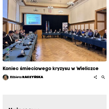
Koniec śmieciowego kryzysu w Wieliczce
search
share
Elżbieta
RACZYŃSKA