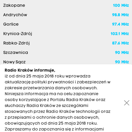
Zakopane
100 MHz
Andrychów
98.8 MHz
Gorlice
97.4 MHz
Krynica-Zdrój
102.1 MHz
Rabka-Zdrój
87.6 MHz
Szczawnica
90 MHz
Nowy Sącz
90 MHz
Radio Kraków informuje,
iż od dnia 25 maja 2018 roku wprowadza
aktualizację polityki prywatności i zabezpieczeń w
zakresie przetwarzania danych osobowych.
Niniejsza informacja ma na celu zapoznanie
osoby korzystające z Portalu Radia Kraków oraz
słuchaczy Radia Kraków ze szczegółami
stosowanych przez Radio Kraków technologii oraz
RADIO KRAKÓW SA. Aleja Juliusza Słowackiego 22, 30-007
z przepisami o ochronie danych osobowych,
Kraków
obowiązujących od dnia 25 maja 2018 roku.
Zapraszamy do zapoznania się z informacjami
Antena: 12 200 33 33