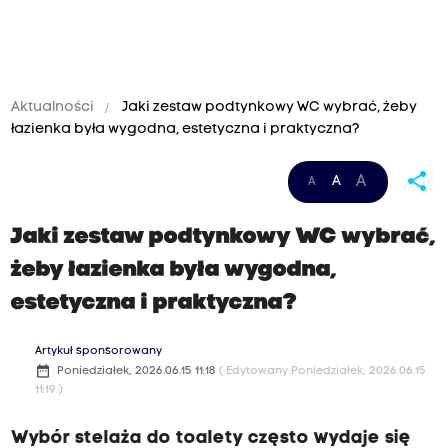
Aktualności
Jaki zestaw podtynkowy WC wybrać, żeby
łazienka była wygodna, estetyczna i praktyczna?
share
A
A
A
Jaki zestaw podtynkowy WC wybrać,
żeby łazienka była wygodna,
estetyczna i praktyczna?
Artykuł sponsorowany
date_range
Poniedziałek, 2026.06.15 11:18
( Edytowany Poniedziałek, 2026.06.15
11:19 )
Wybór stelaża do toalety często wydaje się