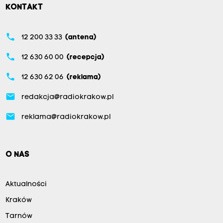
KONTAKT
phone
12 200 33 33
(antena)
phone
12 630 60 00
(recepcja)
phone
12 630 62 06
(reklama)
email
redakcja@radiokrakow.pl
email
reklama@radiokrakow.pl
O NAS
Aktualności
Kraków
Tarnów