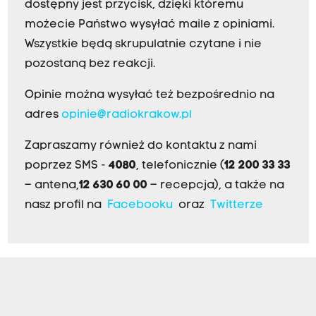
dostępny jest przycisk, dzięki któremu
możecie Państwo wysyłać maile z opiniami.
Wszystkie będą skrupulatnie czytane i nie
pozostaną bez reakcji.
Opinie można wysyłać też bezpośrednio na
adres
opinie@radiokrakow.pl
Zapraszamy również do kontaktu z nami
poprzez SMS -
4080
, telefonicznie (
12 200 33 33
– antena,
12 630 60 00
– recepcja), a także na
nasz profil na
Facebooku
oraz
Twitterze