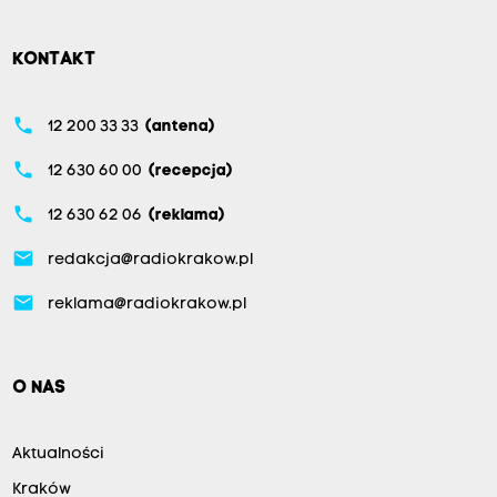
KONTAKT
phone
12 200 33 33
(antena)
phone
12 630 60 00
(recepcja)
phone
12 630 62 06
(reklama)
email
redakcja@radiokrakow.pl
email
reklama@radiokrakow.pl
O NAS
Aktualności
Kraków