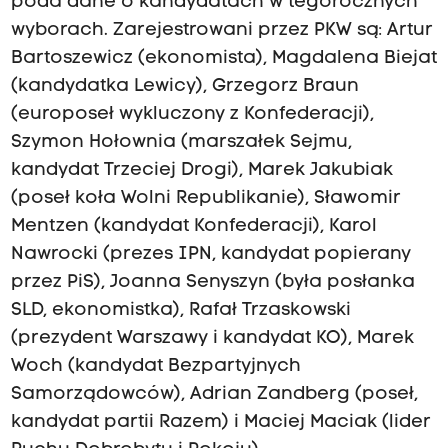
poda dane o kandydatach w tegorocznych
wyborach. Zarejestrowani przez PKW są: Artur
Bartoszewicz (ekonomista), Magdalena Biejat
(kandydatka Lewicy), Grzegorz Braun
(europoseł wykluczony z Konfederacji),
Szymon Hołownia (marszałek Sejmu,
kandydat Trzeciej Drogi), Marek Jakubiak
(poseł koła Wolni Republikanie), Sławomir
Mentzen (kandydat Konfederacji), Karol
Nawrocki (prezes IPN, kandydat popierany
przez PiS), Joanna Senyszyn (była posłanka
SLD, ekonomistka), Rafał Trzaskowski
(prezydent Warszawy i kandydat KO), Marek
Woch (kandydat Bezpartyjnych
Samorządowców), Adrian Zandberg (poseł,
kandydat partii Razem) i Maciej Maciak (lider