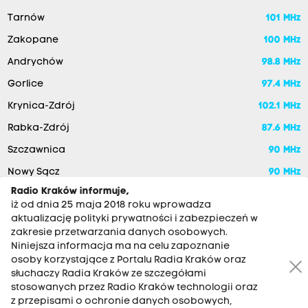
Tarnów
101 MHz
Zakopane
100 MHz
Andrychów
98.8 MHz
Gorlice
97.4 MHz
Krynica-Zdrój
102.1 MHz
Rabka-Zdrój
87.6 MHz
Szczawnica
90 MHz
Nowy Sącz
90 MHz
Radio Kraków informuje,
iż od dnia 25 maja 2018 roku wprowadza
aktualizację polityki prywatności i zabezpieczeń w
zakresie przetwarzania danych osobowych.
Niniejsza informacja ma na celu zapoznanie
osoby korzystające z Portalu Radia Kraków oraz
słuchaczy Radia Kraków ze szczegółami
stosowanych przez Radio Kraków technologii oraz
RADIO KRAKÓW SA. Aleja Juliusza Słowackiego 22, 30-007
z przepisami o ochronie danych osobowych,