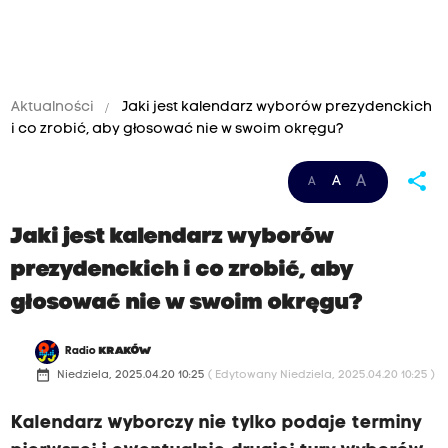
Aktualności
Jaki jest kalendarz wyborów prezydenckich
i co zrobić, aby głosować nie w swoim okręgu?
share
A
A
A
Jaki jest kalendarz wyborów
prezydenckich i co zrobić, aby
głosować nie w swoim okręgu?
Radio
KRAKÓW
date_range
Niedziela, 2025.04.20 10:25
( Edytowany Niedziela, 2025.04.20 10:25 )
Kalendarz wyborczy nie tylko podaje terminy