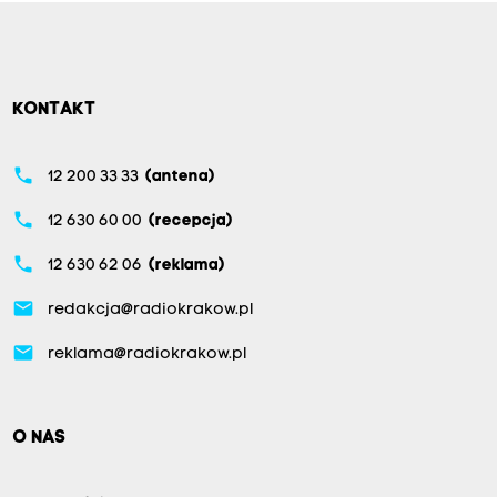
KONTAKT
phone
12 200 33 33
(antena)
phone
12 630 60 00
(recepcja)
phone
12 630 62 06
(reklama)
email
redakcja@radiokrakow.pl
email
reklama@radiokrakow.pl
O NAS