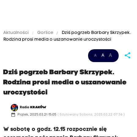
Aktualności
Gorlice
Dziś pogrzeb Barbary Skrzypek.
Rodzina prosi media o uszanowanie uroczystości
share
A
A
A
Dziś pogrzeb Barbary Skrzypek.
Rodzina prosi media o uszanowanie
uroczystości
Radio
KRAKÓW
date_range
Piątek, 2025.03.21 15:05
( Edytowany Sobota, 2025.03.22 07:36 )
W sobotę o godz. 12.15 rozpocznie się