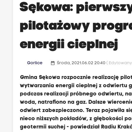
Sękowa: pierwszy
pilotażowy prog
energii cieplnej
date_range
Gorlice
Środa, 2021.06.02 20:40
( Edytowany 
Gmina Sękowa rozpocznie realizację pil
wytwarzania energii cieplnej z odwiertu
podczas realizacji próbnego odwiertu, na
woda, natrafiono na gaz. Dalsze wiercen
odwiert zabezpieczono. Teraz pojawiła si
nieco niższych pokładów, z głębokości po
geotermii suchej - powiedział Radiu Krakó