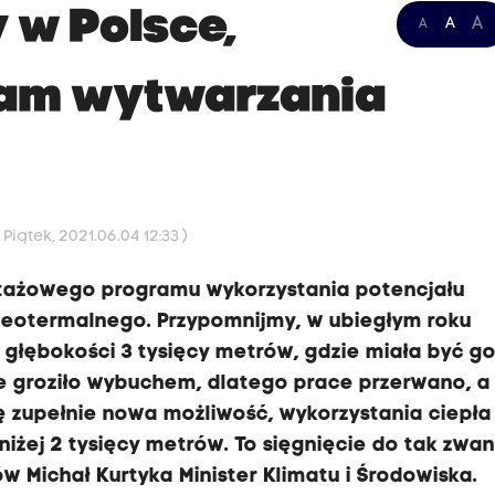
 w Polsce,
A
A
A
ram wytwarzania
Piątek, 2021.06.04 12:33 )
otażowego programu wykorzystania potencjału
 geotermalnego. Przypomnijmy, w ubiegłym roku
 głębokości 3 tysięcy metrów, gdzie miała być g
ie groziło wybuchem, dlatego prace przerwano, a
ę zupełnie nowa możliwość, wykorzystania ciepła
niżej 2 tysięcy metrów. To sięgnięcie do tak zwan
w Michał Kurtyka Minister Klimatu i Środowiska.