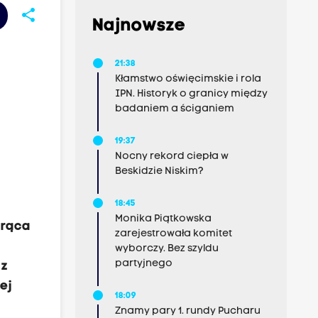
share
Najnowsze
21:38
Kłamstwo oświęcimskie i rola
IPN. Historyk o granicy między
badaniem a ściganiem
19:37
Nocny rekord ciepła w
Beskidzie Niskim?
18:45
Monika Piątkowska
orąca
zarejestrowała komitet
wyborczy. Bez szyldu
partyjnego
 z
ej
18:09
Znamy pary 1. rundy Pucharu