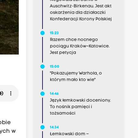
Auschwitz-Birkenau. Jest akt
oskarżenia dla działaczki
Konfederacji Korony Polskiej
15:23
Razem chce nocnego
pociągu Kraków–Katowice.
Jest petycja
15:00
"Pokazujemy Warhola, o
którym mało kto wie"
14:46
Język łemkowski doceniony.
To nośnik pamięci i
tożsamości
obie
14:34
zych w
Łemkowski dom –