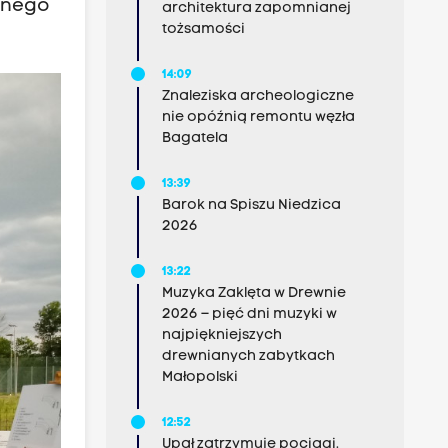
znego
architektura zapomnianej
tożsamości
14:09
Znaleziska archeologiczne
nie opóźnią remontu węzła
Bagatela
13:39
Barok na Spiszu Niedzica
2026
13:22
Muzyka Zaklęta w Drewnie
2026 – pięć dni muzyki w
najpiękniejszych
drewnianych zabytkach
Małopolski
12:52
Upał zatrzymuje pociągi.