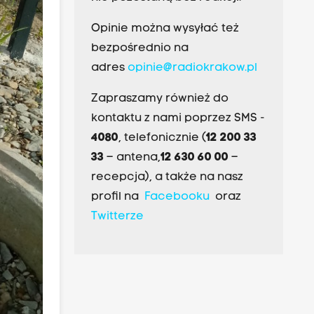
Opinie można wysyłać też
bezpośrednio na
adres
opinie@radiokrakow.pl
Zapraszamy również do
kontaktu z nami poprzez SMS -
4080
, telefonicznie (
12 200 33
33
– antena,
12 630 60 00
–
recepcja), a także na nasz
profil na
Facebooku
oraz
Twitterze