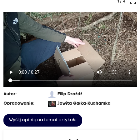
crop_free
1
/ 4
Autor:
Filip Drożdż
Opracowanie:
Jowita Gałka-Kucharska
Wyślij opinię na temat artykułu