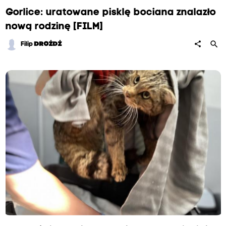
Gorlice: uratowane pisklę bociana znalazło
nową rodzinę [FILM]
search
share
Filip
DROŻDŻ