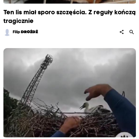
Ten lis miał sporo szczęścia. Z reguły kończą
tragicznie
search
share
Filip
DROŻDŻ