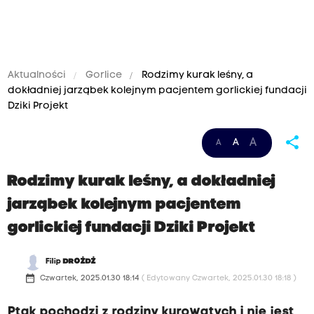
Aktualności
Gorlice
Rodzimy kurak leśny, a
dokładniej jarząbek kolejnym pacjentem gorlickiej fundacji
Dziki Projekt
share
A
A
A
Rodzimy kurak leśny, a dokładniej
jarząbek kolejnym pacjentem
gorlickiej fundacji Dziki Projekt
Filip
DROŻDŻ
date_range
Czwartek, 2025.01.30 18:14
( Edytowany Czwartek, 2025.01.30 18:18 )
Ptak pochodzi z rodziny kurowatych i nie jest