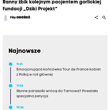
Ranny żbik kolejnym pacjentem gorlickiej
fundacji „Dziki Projekt”
search
share
Filip
DROŻDŻ
Najnowsze
11:41
Emocjonująca końcówka Tour de France kobiet
z Polką w roli głównej
11:08
Słynne parasolki wrócą do Tarnowa? Powstała
specjalna petycja
10:26