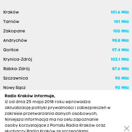
Kraków
101.6 MHz
Tarnów
101 MHz
Zakopane
100 MHz
Andrychów
98.8 MHz
Gorlice
97.4 MHz
Krynica-Zdrój
102.1 MHz
Rabka-Zdrój
87.6 MHz
Szczawnica
90 MHz
Nowy Sącz
90 MHz
Radio Kraków informuje,
iż od dnia 25 maja 2018 roku wprowadza
aktualizację polityki prywatności i zabezpieczeń w
zakresie przetwarzania danych osobowych.
Niniejsza informacja ma na celu zapoznanie
osoby korzystające z Portalu Radia Kraków oraz
słuchaczy Radia Kraków ze szczegółami