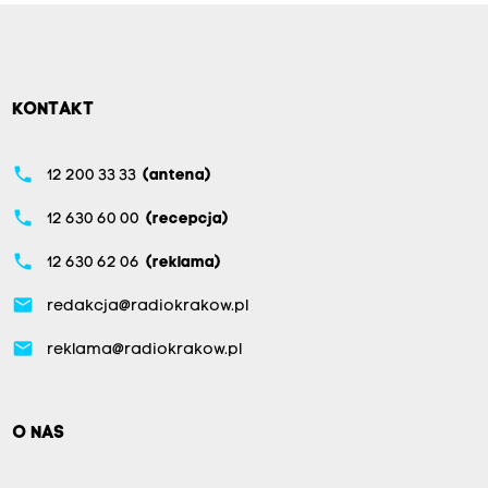
KONTAKT
phone
12 200 33 33
(antena)
phone
12 630 60 00
(recepcja)
phone
12 630 62 06
(reklama)
email
redakcja@radiokrakow.pl
email
reklama@radiokrakow.pl
O NAS