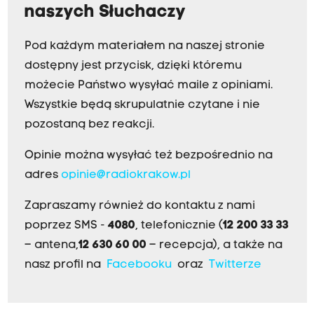
naszych Słuchaczy
Pod każdym materiałem na naszej stronie
dostępny jest przycisk, dzięki któremu
możecie Państwo wysyłać maile z opiniami.
Wszystkie będą skrupulatnie czytane i nie
pozostaną bez reakcji.
Opinie można wysyłać też bezpośrednio na
adres
opinie@radiokrakow.pl
Zapraszamy również do kontaktu z nami
poprzez SMS -
4080
, telefonicznie (
12 200 33 33
– antena,
12 630 60 00
– recepcja), a także na
nasz profil na
Facebooku
oraz
Twitterze