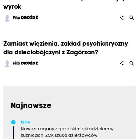
wyrok
search
share
Filip
DROŻDŻ
Zamiast więzienia, zakład psychiatryczny
dla dzieciobójczyni z Zagórzan?
search
share
Filip
DROŻDŻ
Najnowsze
12:06
Nowe stragany z góralskim rękodziełem w
Kuźnicach. ZCK szuka dzierżawców