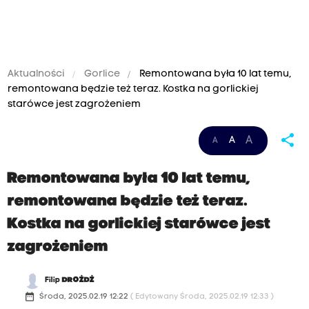
Aktualności
Gorlice
Remontowana była 10 lat temu,
remontowana będzie też teraz. Kostka na gorlickiej
starówce jest zagrożeniem
share
A
A
A
Remontowana była 10 lat temu,
remontowana będzie też teraz.
Kostka na gorlickiej starówce jest
zagrożeniem
Filip
DROŻDŻ
date_range
Środa, 2025.02.19 12:22
( Edytowany Środa, 2025.02.19 12:33 )