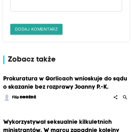
DODAJ KOMENTARZ
Zobacz także
Prokuratura w Gorlicach wnioskuje do sądu
o skazanie bez rozprawy Joanny P.-K.
search
share
Filip
DROŻDŻ
Wykorzystywał seksualnie kilkuletnich
ministrantów. W marcu zapadnie kolejny