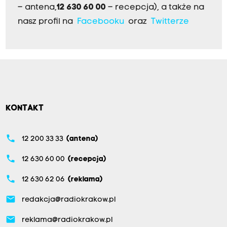
– antena,
12 630 60 00
– recepcja), a także na
nasz profil na
Facebooku
oraz
Twitterze
KONTAKT
phone
12 200 33 33
(antena)
phone
12 630 60 00
(recepcja)
phone
12 630 62 06
(reklama)
email
redakcja@radiokrakow.pl
email
reklama@radiokrakow.pl