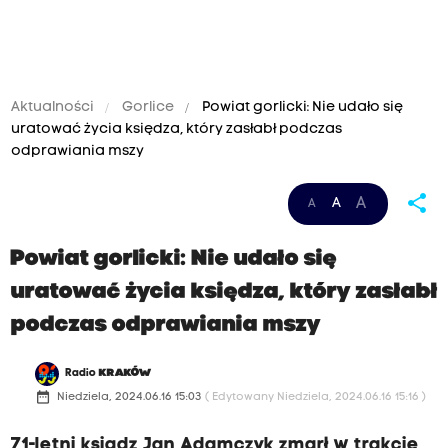
Aktualności
Gorlice
Powiat gorlicki: Nie udało się
uratować życia księdza, który zasłabł podczas
odprawiania mszy
share
A
A
A
Powiat gorlicki: Nie udało się
uratować życia księdza, który zasłabł
podczas odprawiania mszy
Radio
KRAKÓW
date_range
Niedziela, 2024.06.16 15:03
( Edytowany Niedziela, 2024.06.16 15:16 )
71-letni ksiądz Jan Adamczyk zmarł w trakcie