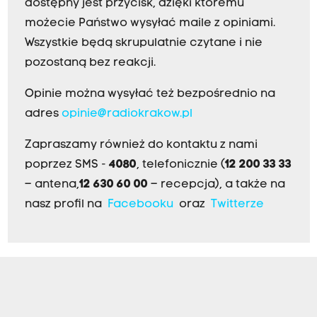
dostępny jest przycisk, dzięki któremu
możecie Państwo wysyłać maile z opiniami.
Wszystkie będą skrupulatnie czytane i nie
pozostaną bez reakcji.
Opinie można wysyłać też bezpośrednio na
adres
opinie@radiokrakow.pl
Zapraszamy również do kontaktu z nami
poprzez SMS -
4080
, telefonicznie (
12 200 33 33
– antena,
12 630 60 00
– recepcja), a także na
nasz profil na
Facebooku
oraz
Twitterze