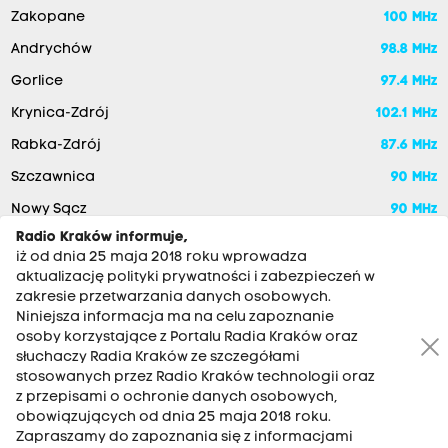
Zakopane
100 MHz
Andrychów
98.8 MHz
Gorlice
97.4 MHz
Krynica-Zdrój
102.1 MHz
Rabka-Zdrój
87.6 MHz
Szczawnica
90 MHz
Nowy Sącz
90 MHz
Radio Kraków informuje,
iż od dnia 25 maja 2018 roku wprowadza
aktualizację polityki prywatności i zabezpieczeń w
zakresie przetwarzania danych osobowych.
Niniejsza informacja ma na celu zapoznanie
osoby korzystające z Portalu Radia Kraków oraz
słuchaczy Radia Kraków ze szczegółami
stosowanych przez Radio Kraków technologii oraz
RADIO KRAKÓW SA. Aleja Juliusza Słowackiego 22, 30-007
z przepisami o ochronie danych osobowych,
Kraków
obowiązujących od dnia 25 maja 2018 roku.
Zapraszamy do zapoznania się z informacjami
Antena: 12 200 33 33