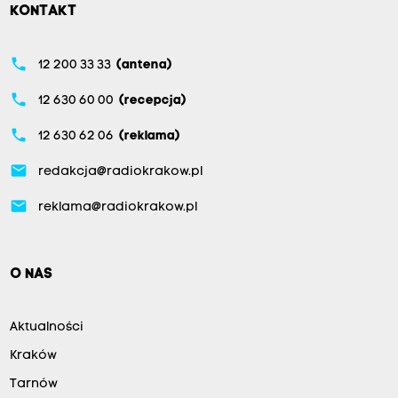
KONTAKT
phone
12 200 33 33
(antena)
phone
12 630 60 00
(recepcja)
phone
12 630 62 06
(reklama)
email
redakcja@radiokrakow.pl
email
reklama@radiokrakow.pl
O NAS
Aktualności
Kraków
Tarnów