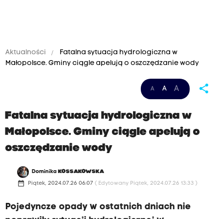
Aktualności
Fatalna sytuacja hydrologiczna w
Małopolsce. Gminy ciągle apelują o oszczędzanie wody
share
A
A
A
Fatalna sytuacja hydrologiczna w
Małopolsce. Gminy ciągle apelują o
oszczędzanie wody
Dominika
KOSSAKOWSKA
date_range
Piątek, 2024.07.26 06:07
( Edytowany Piątek, 2024.07.26 13:33 )
Pojedyncze opady w ostatnich dniach nie