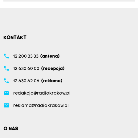
KONTAKT
phone
12 200 33 33
(antena)
phone
12 630 60 00
(recepcja)
phone
12 630 62 06
(reklama)
email
redakcja@radiokrakow.pl
email
reklama@radiokrakow.pl
O NAS