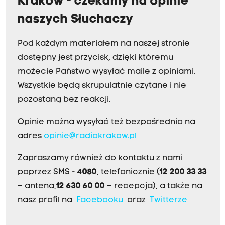
Kraków - czekamy na opinie
naszych Słuchaczy
Pod każdym materiałem na naszej stronie
dostępny jest przycisk, dzięki któremu
możecie Państwo wysyłać maile z opiniami.
Wszystkie będą skrupulatnie czytane i nie
pozostaną bez reakcji.
Opinie można wysyłać też bezpośrednio na
adres
opinie@radiokrakow.pl
Zapraszamy również do kontaktu z nami
poprzez SMS -
4080
, telefonicznie (
12 200 33 33
– antena,
12 630 60 00
– recepcja), a także na
nasz profil na
Facebooku
oraz
Twitterze