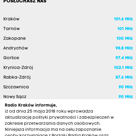
POSŁUCHASZ NAS
Kraków
101.6 MHz
Tarnów
101 MHz
Zakopane
100 MHz
Andrychów
98.8 MHz
Gorlice
97.4 MHz
Krynica-Zdrój
102.1 MHz
Rabka-Zdrój
87.6 MHz
Szczawnica
90 MHz
Nowy Sącz
90 MHz
Radio Kraków informuje,
iż od dnia 25 maja 2018 roku wprowadza
aktualizację polityki prywatności i zabezpieczeń w
zakresie przetwarzania danych osobowych.
Niniejsza informacja ma na celu zapoznanie
osoby korzystające z Portalu Radia Kraków oraz