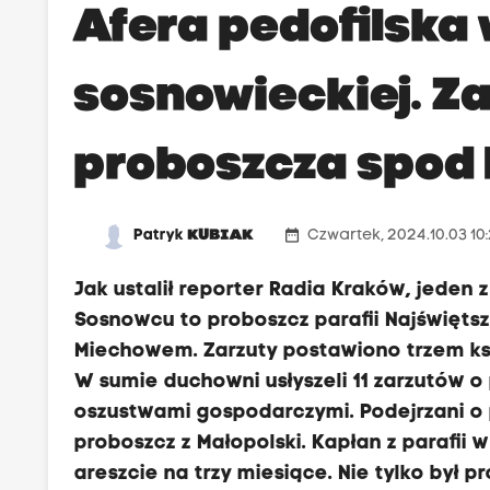
Afera pedofilska 
sosnowieckiej. Z
proboszcza spod
date_range
Patryk
KUBIAK
Czwartek, 2024.10.03 10
Jak ustalił reporter Radia Kraków, jeden 
Sosnowcu to proboszcz parafii Najświęts
Miechowem. Zarzuty postawiono trzem k
W sumie duchowni usłyszeli 11 zarzutów o
oszustwami gospodarczymi. Podejrzani o p
proboszcz z Małopolski. Kapłan z parafii w
areszcie na trzy miesiące. Nie tylko był 