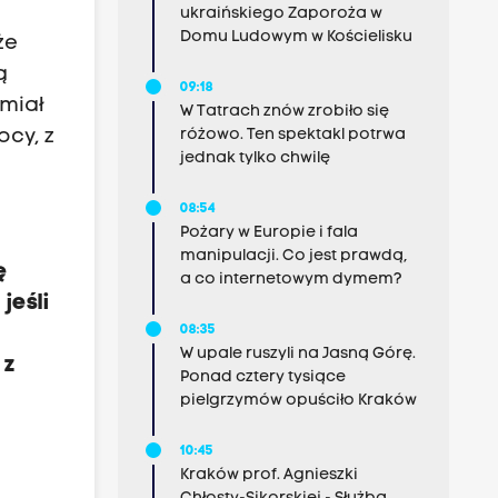
ukraińskiego Zaporoża w
Domu Ludowym w Kościelisku
że
ą
09:18
 miał
W Tatrach znów zrobiło się
różowo. Ten spektakl potrwa
cy, z
jednak tylko chwilę
08:54
Pożary w Europie i fala
manipulacji. Co jest prawdą,
ę
a co internetowym dymem?
jeśli
08:35
W upale ruszyli na Jasną Górę.
 z
Ponad cztery tysiące
pielgrzymów opuściło Kraków
10:45
Kraków prof. Agnieszki