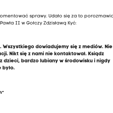
e komentować sprawy
. Udało się za to porozmawi
Pawła II w Gołczy Zdzisławą Kyć:
. Wszystkiego dowiadujemy się z mediów. Nie
i. Nikt się z nami nie kontaktował. Ksiądz
 dzieci, bardzo lubiany w środowisku i nigdy
 było.
h”