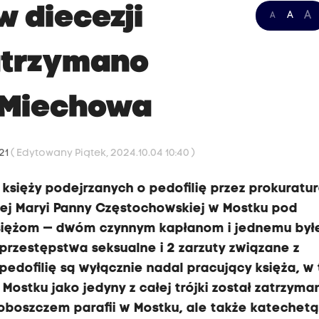
w diecezji
A
A
A
atrzymano
 Miechowa
:21
( Edytowany Piątek, 2024.10.04 10:40 )
z księży podejrzanych o pedofilię przez prokuratu
zej Maryi Panny Częstochowskiej w Mostku pod
siężom — dwóm czynnym kapłanom i jednemu był
 przestępstwa seksualne i 2 zarzuty związane z
edofilię są wyłącznie nadal pracujący księża, w
 Mostku jako jedyny z całej trójki został zatrzyma
proboszczem parafii w Mostku, ale także katechet