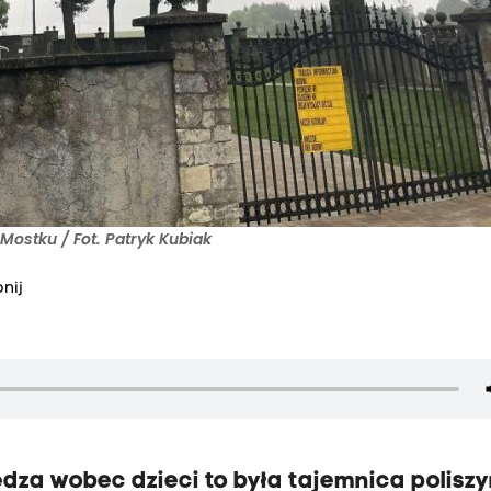
Mostku / Fot. Patryk Kubiak
nij
dza wobec dzieci to była tajemnica poliszy