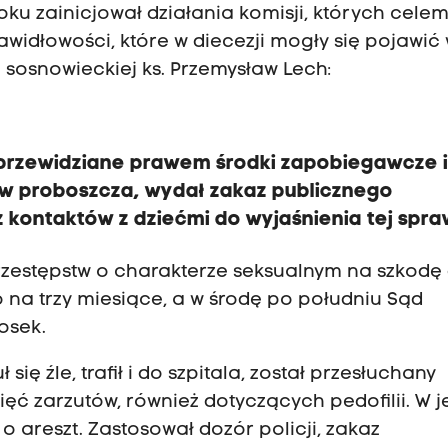
ku zainicjował działania komisji, których celem
widłowości, które w diecezji mogły się pojawić
i sosnowieckiej ks. Przemysław Lech:
 przewidziane prawem środki zapobiegawcze 
ów proboszcza, wydał zakaz publicznego
kontaktów z dziećmi do wyjaśnienia tej spra
rzestępstw o charakterze seksualnym na szkodę 
 na trzy miesiące, a w środę po południu Sąd
osek.
się źle, trafił i do szpitala, został przesłuchany
ięć zarzutów, również dotyczących pedofilii. W 
o areszt. Zastosował dozór policji, zakaz