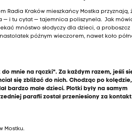
 Radia Kraków mieszkańcy Mostka przyznają, 
 — i tu cytat — tajemnica poliszynela. Jak mówi
zekać mnóstwo słodyczy dla dzieci, a proboszcz
unastolatek późnym wieczorem, nawet koło półno
 do mnie na rączki". Za każdym razem, jeśli si
ciał się zbliżać do nich. Chodząc po kolędzie, 
ulał bardzo małe dzieci. Plotki były na samym
zedniej parafii został przeniesiony za kontakt
w Mostku.