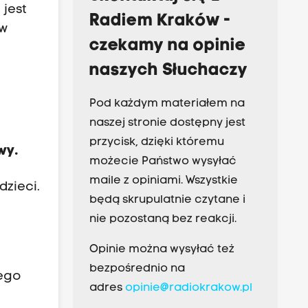
 jest
Radiem Kraków -
 w
czekamy na opinie
naszych Słuchaczy
Pod każdym materiałem na
i
naszej stronie dostępny jest
przycisk, dzięki któremu
wy.
możecie Państwo wysyłać
maile z opiniami. Wszystkie
dzieci.
będą skrupulatnie czytane i
nie pozostaną bez reakcji.
Opinie można wysyłać też
bezpośrednio na
jego
adres
opinie@radiokrakow.pl