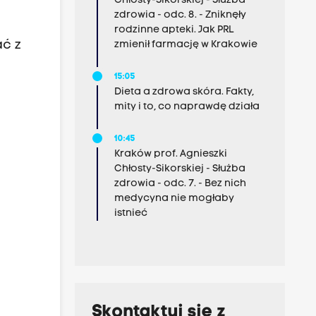
Chłosty-Sikorskiej - Służba
zdrowia - odc. 8. - Zniknęły
rodzinne apteki. Jak PRL
ać z
zmienił farmację w Krakowie
15:05
Dieta a zdrowa skóra. Fakty,
mity i to, co naprawdę działa
10:45
Kraków prof. Agnieszki
Chłosty-Sikorskiej - Służba
zdrowia - odc. 7. - Bez nich
medycyna nie mogłaby
istnieć
Skontaktuj się z