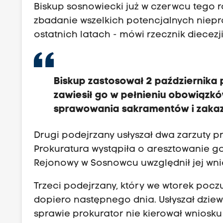
Biskup sosnowiecki już w czerwcu tego ro
zbadanie wszelkich potencjalnych niepra
ostatnich latach - mówi rzecznik diecezj
Biskup zastosował 2 października
zawiesił go w pełnieniu obowiązk
sprawowania sakramentów i zakaz 
Drugi podejrzany usłyszał dwa zarzuty p
Prokuratura wystąpiła o aresztowanie go
Rejonowy w Sosnowcu uwzględnił jej wni
Trzeci podejrzany, który we wtorek poczuł 
dopiero następnego dnia. Usłyszał dziew
sprawie prokurator nie kierował wniosku 