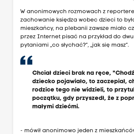
W anonimowych rozmowach z reporterem
zachowanie księdza wobec dzieci to była
mieszkańcy, na plebanii zawsze miało c
przez Internet pisać na przykład do dw
pytaniami „co słychać?”, „jak się masz”.
Chciał dzieci brak na ręce, "Chodź
dziecko pojawiało, to zaczepiał, ch
rodzice tego nie widzieli, to przyt
początku, gdy przyszedł, że z popr
małymi dziećmi.
- mówił anonimowo jeden z mieszkańcó