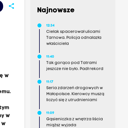
share
Najnowsze
12:34
Cielak spacerował ulicami
Tarnowa. Policja odnalazła
właściciela
11:40
Tak gorąco pod Tatrami
jeszcze nie było. Padł rekord
rę w
11:17
Seria zdarzeń drogowych w
emu.
Małopolsce. Kierowcy muszą
liczyć się z utrudnieniami
 tym
11:09
ny w
Gąsieniczka z wnętrza liścia
ą w
miąższ wyjada