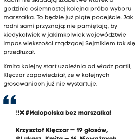
Radni nie składają szabel. We wtorek o
godzinie osiemnastej kolejna próba wyboru
marszałka. To będzie już piąte podejście. Jak
radni sami przyznają: nie pamiętają, by
kiedykolwiek w jakimkolwiek województwie
impas większości rządzącej Sejmikiem tak się
przedłużał.
Kmita kolejny start uzależnia od władz partii,
Klęczar zapowiedział, że w kolejnych
głosowaniach już nie wystartuje.
‼️❌
#Malopolska
bez marszałka!
Krzysztof Klęczar — 19 głosów,