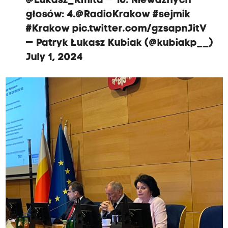
@Lukasz_Kmita
— 16. Nieważnych
głosów: 4.
@RadioKrakow
#sejmik
#Krakow
pic.twitter.com/gzsapnJitV
— Patryk Łukasz Kubiak (@kubiakp__)
July 1, 2024