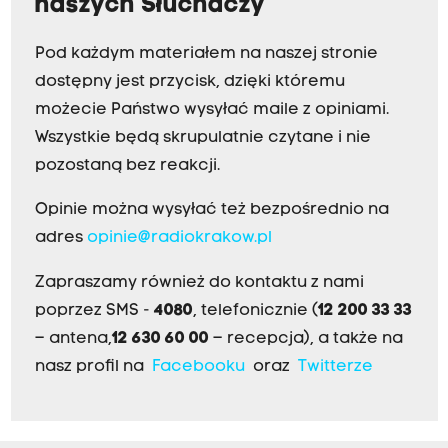
naszych Słuchaczy
Pod każdym materiałem na naszej stronie
dostępny jest przycisk, dzięki któremu
możecie Państwo wysyłać maile z opiniami.
Wszystkie będą skrupulatnie czytane i nie
pozostaną bez reakcji.
Opinie można wysyłać też bezpośrednio na
adres
opinie@radiokrakow.pl
Zapraszamy również do kontaktu z nami
poprzez SMS -
4080
, telefonicznie (
12 200 33 33
– antena,
12 630 60 00
– recepcja), a także na
nasz profil na
Facebooku
oraz
Twitterze