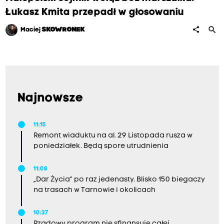
Łukasz Kmita przepadł w głosowaniu
search
share
Maciej
SKOWRONEK
Najnowsze
11:15
Remont wiaduktu na al. 29 Listopada rusza w
poniedziałek. Będą spore utrudnienia
11:08
„Dar Życia” po raz jedenasty. Blisko 150 biegaczy
na trasach w Tarnowie i okolicach
10:37
Rządowy program nie sfinansuje całej