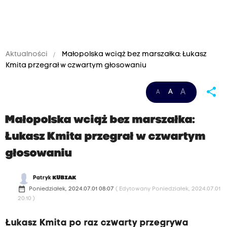
Aktualności
Małopolska wciąż bez marszałka: Łukasz
Kmita przegrał w czwartym głosowaniu
share
A
A
A
Małopolska wciąż bez marszałka:
Łukasz Kmita przegrał w czwartym
głosowaniu
Patryk
KUBIAK
date_range
Poniedziałek, 2024.07.01 08:07
( Edytowany Poniedziałek, 2024.07.01
20:10 )
Łukasz Kmita po raz czwarty przegrywa