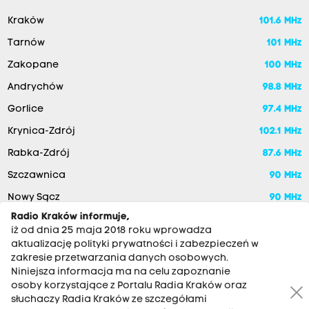
Kraków
101.6 MHz
Tarnów
101 MHz
Zakopane
100 MHz
Andrychów
98.8 MHz
Gorlice
97.4 MHz
Krynica-Zdrój
102.1 MHz
Rabka-Zdrój
87.6 MHz
Szczawnica
90 MHz
Nowy Sącz
90 MHz
Radio Kraków informuje,
iż od dnia 25 maja 2018 roku wprowadza
aktualizację polityki prywatności i zabezpieczeń w
zakresie przetwarzania danych osobowych.
Niniejsza informacja ma na celu zapoznanie
osoby korzystające z Portalu Radia Kraków oraz
słuchaczy Radia Kraków ze szczegółami