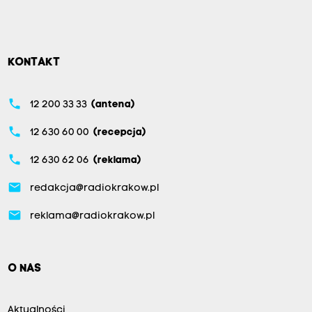
KONTAKT
phone
12 200 33 33
(antena)
phone
12 630 60 00
(recepcja)
phone
12 630 62 06
(reklama)
email
redakcja@radiokrakow.pl
email
reklama@radiokrakow.pl
O NAS
Aktualności