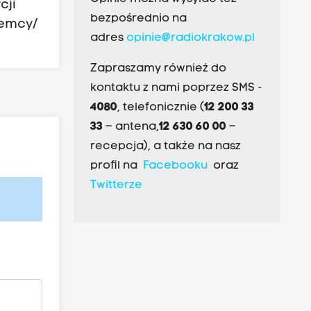
cji
bezpośrednio na
iemcy/
adres
opinie@radiokrakow.pl
Zapraszamy również do
kontaktu z nami poprzez SMS -
4080
, telefonicznie (
12 200 33
33
– antena,
12 630 60 00
–
recepcja), a także na nasz
profil na
Facebooku
oraz
Twitterze