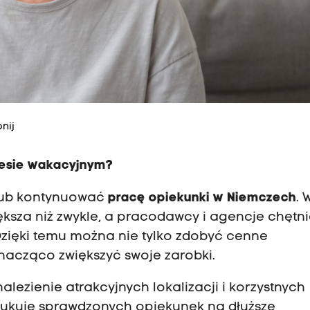
nij
resie wakacyjnym?
 lub kontynuować
pracę opiekunki w Niemczech
. 
ększa niż zwykle, a pracodawcy i agencje chętni
Dzięki temu można nie tylko zdobyć cenne
nacząco zwiększyć swoje zarobki.
lezienie atrakcyjnych lokalizacji i korzystnych
zukuje sprawdzonych opiekunek na dłuższe