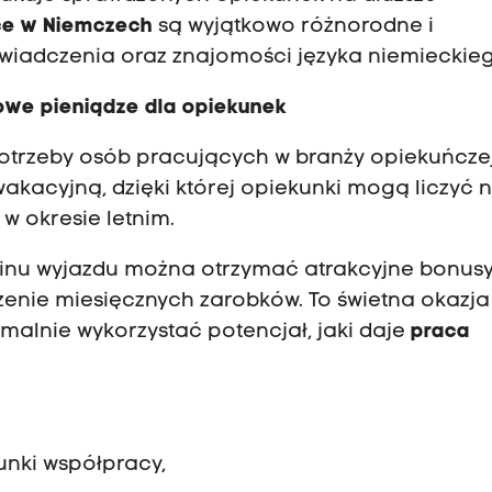
ece w Niemczech
są wyjątkowo różnorodne i
iadczenia oraz znajomości języka niemieckieg
owe pieniądze dla opiekunek
otrzeby osób pracujących w branży opiekuńczej
akacyjną, dzięki której opiekunki mogą liczyć 
w okresie letnim.
rminu wyjazdu można otrzymać atrakcyjne bonus
zenie miesięcznych zarobków. To świetna okazja
malnie wykorzystać potencjał, jaki daje
praca
.
runki współpracy,