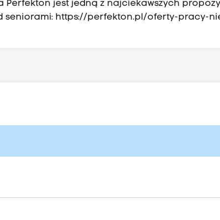
a Perfekton jest jedną z najciekawszych propozy
d seniorami:
https://perfekton.pl/oferty-pracy-n