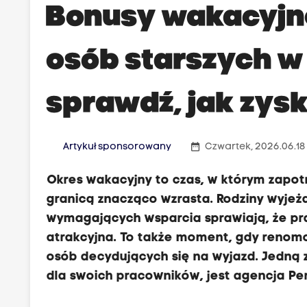
Bonusy wakacyjn
osób starszych w
sprawdź, jak zysk
date_range
Artykuł sponsorowany
Czwartek, 2026.06.18
Okres wakacyjny to czas, w którym zapo
granicą znacząco wzrasta. Rodziny wyjeż
wymagających wsparcia sprawiają, że pra
atrakcyjna. To także moment, gdy renom
osób decydujących się na wyjazd. Jedną 
dla swoich pracowników, jest agencja Pe