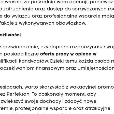
zd właśnie za pośrednictwem agencji, ponieważ
ć zatrudnienia oraz dostęp do sprawdzonych rod
e do wyjazdu oraz profesjonalne wsparcie maj
sfakcję z wykonywanych obowiązków.
ożliwości
ie doświadczenie, czy dopiero rozpoczynasz swo
n posiada liczne
oferty pracy w opiece w
ifikacji kandydatów. Dzięki temu każda osoba 
 oczekiwaniom finansowym oraz umiejętnościo
iesiącach, warto skorzystać z wakacyjnej promoc
z Perfekton. To doskonały moment, aby
, zwiększyć swoje dochody i zdobyć nowe
mie, profesjonalne wsparcie oraz atrakcyjne