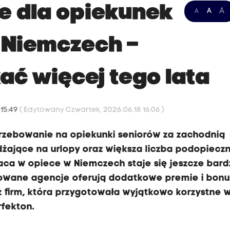
e dla opiekunek
A
A
A
 Niemczech –
ać więcej tego lata
 15:49
( Edytowany Czwartek, 2026.06.18 16:06 )
trzebowanie na opiekunki seniorów za zachodnią
dżające na urlopy oraz większa liczba podopiecz
ca w opiece w Niemczech staje się jeszcze bard
owane agencje oferują dodatkowe premie i bonu
z firm, która przygotowała wyjątkowo korzystne 
rfekton.