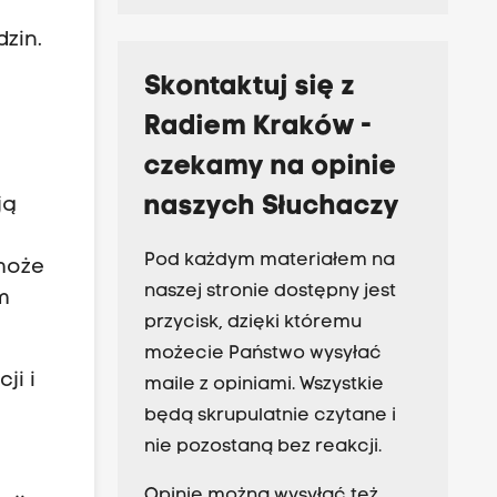
zin.
ą
Skontaktuj się z
Radiem Kraków -
czekamy na opinie
naszych Słuchaczy
ją
Pod każdym materiałem na
może
naszej stronie dostępny jest
m
przycisk, dzięki któremu
możecie Państwo wysyłać
ji i
maile z opiniami. Wszystkie
będą skrupulatnie czytane i
nie pozostaną bez reakcji.
Opinie można wysyłać też