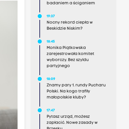
badaniem a ściganiem
19:37
Nocny rekord ciepła w
Beskidzie Niskim?
18:45
Monika Piątkowska
zarejestrowała komitet
wyborczy. Bez szyldu
partyjnego
18:09
Znamy pary 1. rundy Pucharu
Polski. Na kogo trafiły
małopolskie kluby?
17:47
Pytasz urząd, możesz
zapłacić. Nowe zasady w
Brzesku