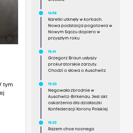
16:58
Karetki utknęły w korkach.
Nowa podstacja pogotowia w
Nowym Sączu dopiero w
przyszłym roku
15:41
Grzegorz Braun usłyszy
prokuratorskie zarzuty.
Chodzi o słowa o Auschwitz
W tym
15:30
Negowała zbrodnie w
ej
Auschwitz-Birkenau. Jest akt
oskarżenia dla działaczki
Konfederacji Korony Polskiej
15:23
Razem chce nocnego