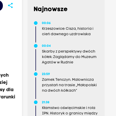
share
Najnowsze
00:06
Krzeszowice: Cisza, historia i
cień dawnego uzdrowiska
00:04
Skarby z perspektywy dwóch
kółek: Zaglądamy do Muzeum
Agatów w Rudnie
23:59
nych
Zamek Tenczyn. Malownicza
ziej
przystań na trasie „Małopolski
sy dla
na dwóch kółkach”
warunki
21:38
Kłamstwo oświęcimskie i rola
IPN. Historyk o granicy między