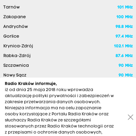
Tarnów
101 MHz
Zakopane
100 MHz
Andrychów
98.8 MHz
Gorlice
97.4 MHz
Krynica-Zdrój
102.1 MHz
Rabka-Zdrój
87.6 MHz
Szczawnica
90 MHz
Nowy Sącz
90 MHz
Radio Kraków informuje,
iż od dnia 25 maja 2018 roku wprowadza
aktualizację polityki prywatności i zabezpieczeń w
zakresie przetwarzania danych osobowych.
Niniejsza informacja ma na celu zapoznanie
osoby korzystające z Portalu Radia Kraków oraz
słuchaczy Radia Kraków ze szczegółami
stosowanych przez Radio Kraków technologii oraz
RADIO KRAKÓW SA. Aleja Juliusza Słowackiego 22, 30-007
z przepisami o ochronie danych osobowych,