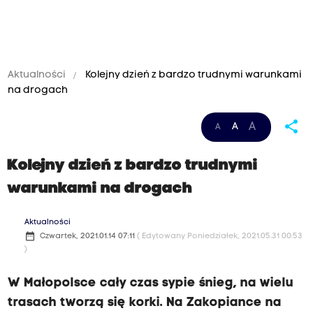
Aktualności
Kolejny dzień z bardzo trudnymi warunkami
na drogach
share
A
A
A
Kolejny dzień z bardzo trudnymi
warunkami na drogach
Aktualności
date_range
Czwartek, 2021.01.14 07:11
( Edytowany Poniedziałek, 2021.05.31 00:53
)
W Małopolsce cały czas sypie śnieg, na wielu
trasach tworzą się korki. Na Zakopiance na