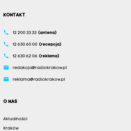
KONTAKT
phone
12 200 33 33
(antena)
phone
12 630 60 00
(recepcja)
phone
12 630 62 06
(reklama)
email
redakcja@radiokrakow.pl
email
reklama@radiokrakow.pl
O NAS
Aktualności
Kraków