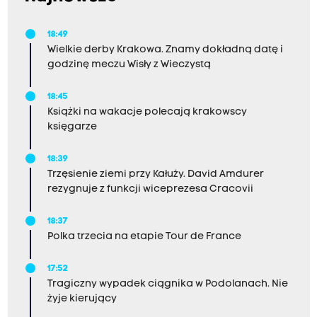
18:49
Wielkie derby Krakowa. Znamy dokładną datę i
godzinę meczu Wisły z Wieczystą
18:45
Książki na wakacje polecają krakowscy
księgarze
18:39
Trzęsienie ziemi przy Kałuży. David Amdurer
rezygnuje z funkcji wiceprezesa Cracovii
18:37
Polka trzecia na etapie Tour de France
17:52
Tragiczny wypadek ciągnika w Podolanach. Nie
żyje kierujący