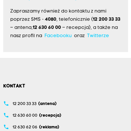
Zapraszamy również do kontaktu z nami
poprzez SMS -
4080
, telefonicznie (
12 200 33 33
– antena,
12 630 60 00
– recepcja), a także na
nasz profil na
Facebooku
oraz
Twitterze
KONTAKT
phone
12 200 33 33
(antena)
phone
12 630 60 00
(recepcja)
phone
12 630 62 06
(reklama)