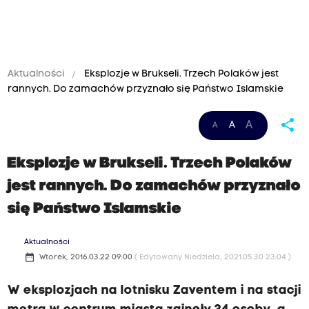
Aktualności
Eksplozje w Brukseli. Trzech Polaków jest
rannych. Do zamachów przyznało się Państwo Islamskie
share
A
A
A
Eksplozje w Brukseli. Trzech Polaków
jest rannych. Do zamachów przyznało
się Państwo Islamskie
Aktualności
date_range
Wtorek, 2016.03.22 09:00
( Edytowany Niedziela, 2021.05.30 23:04 )
W eksplozjach na lotnisku Zaventem i na stacji