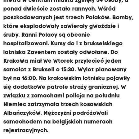
metra w centrum miasta zginęły 34 osoby, a
ponad dwieście zostało rannych. Wśród
poszkodowanych jest trzech Polaków. Bomby,
które eksplodowały zawierały gwoździe i
śruby. Ranni Polacy są obecnie
hospitalizowani. Kursy do i z brukselskiego
lotniska Zaventem zostały odwołane. Do
Krakowa miał we wtorek przylecieć jeden
samolot z Brukseli o 15:30. Wylot planowany
był na 16:00. Na krakowskim lotnisku pojawiły
się dodatkowe patrole straży granicznej. W
związku z zamachami policja na południu
Niemiec zatrzymała trzech kosowskich
Albańczyków. Mężczyźni podróżowali
samochodem na belgijskich numerach
rejestracyjnych.