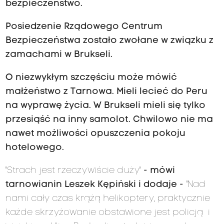
bezpieczeństwo.
Posiedzenie Rządowego Centrum
Bezpieczeństwa zostało zwołane w związku z
zamachami w Brukseli.
O niezwykłym szczęściu może mówić
małżeństwo z Tarnowa. Mieli lecieć do Peru
na wyprawę życia. W Brukseli mieli się tylko
przesiąść na inny samolot. Chwilowo nie ma
nawet możliwości opuszczenia pokoju
hotelowego.
"Strach jest rzeczywiście duży"
- mówi
tarnowianin Leszek Kępiński i dodaje -
"Nad
nami cały czas krążą helikoptery, praktycznie
każde skrzyżowanie obstawione jest policją i