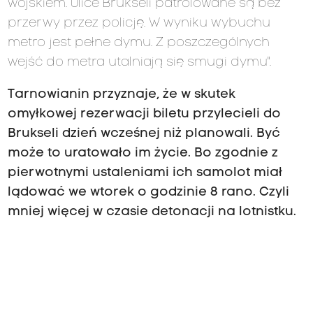
wojskiem. Ulice Brukseli patrolowane są bez
przerwy przez policję. W wyniku wybuchu
metro jest pełne dymu. Z poszczególnych
wejść do metra utalniają się smugi dymu".
Tarnowianin przyznaje, że w skutek
omyłkowej rezerwacji biletu przylecieli do
Brukseli dzień wcześnej niż planowali. Być
może to uratowało im życie. Bo zgodnie z
pierwotnymi ustaleniami ich samolot miał
lądować we wtorek o godzinie 8 rano. Czyli
mniej więcej w czasie detonacji na lotnistku.