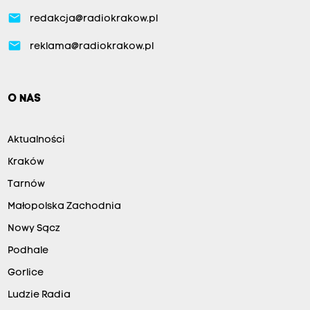
email
redakcja@radiokrakow.pl
email
reklama@radiokrakow.pl
O NAS
Aktualności
Kraków
Tarnów
Małopolska Zachodnia
Nowy Sącz
Podhale
Gorlice
Ludzie Radia