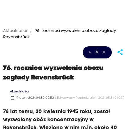
Aktualności
76. rocznica wyzwolenia obozu zagłady
Ravensbrück
share
A
A
A
76. rocznica wyzwolenia obozu
zagłady Ravensbrück
Aktualności
date_range
Piątek, 2021.04.30 09:53
( Edytowany Poniedziałek, 2021.05.31 01:02 )
76 lat temu, 30 kwietnia 1945 roku, został
wyzwolony obóz koncentracyjny w
Ravensbrück. Więziono w nim m.in. około 40