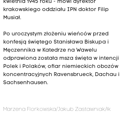
kwietnia 1945 roku - mówi dyrektor
krakowskiego oddziału IPN doktor Filip
Musiał.
Po uroczystym złożeniu wieńców przed
konfesją świętego Stanisława Biskupa i
Męczennika w Katedrze na Wawelu
odprawiona została msza święta w intencji
Polek i Polaków, ofiar niemieckich obozów
koncentracyjnych Ravensbrueck, Dachau i
Sachsenhausen.
Marzena Florkowska/Jakub Zastawniak/łk