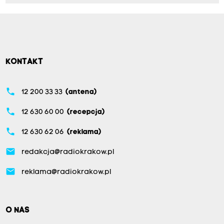
KONTAKT
phone
12 200 33 33
(antena)
phone
12 630 60 00
(recepcja)
phone
12 630 62 06
(reklama)
email
redakcja@radiokrakow.pl
email
reklama@radiokrakow.pl
O NAS