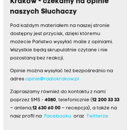
Kraków - czekamy na opinie
naszych Słuchaczy
Pod każdym materiałem na naszej stronie
dostępny jest przycisk, dzięki któremu
możecie Państwo wysyłać maile z opiniami.
Wszystkie będą skrupulatnie czytane i nie
pozostaną bez reakcji.
Opinie można wysyłać też bezpośrednio na
adres
opinie@radiokrakow.pl
Zapraszamy również do kontaktu z nami
poprzez SMS -
4080
, telefonicznie (
12 200 33 33
– antena,
12 630 60 00
– recepcja), a także na
nasz profil na
Facebooku
oraz
Twitterze