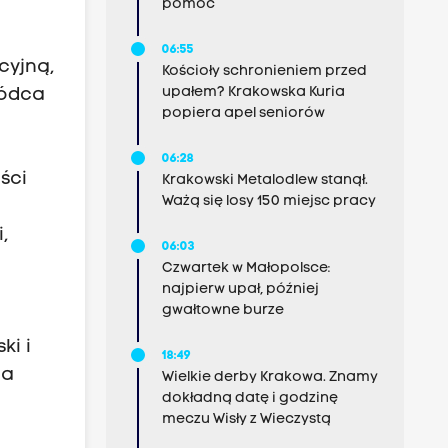
pomoc
06:55
cyjną,
Kościoły schronieniem przed
upałem? Krakowska Kuria
wódca
popiera apel seniorów
06:28
ści
Krakowski Metalodlew stanął.
Ważą się losy 150 miejsc pracy
,
06:03
Czwartek w Małopolsce:
najpierw upał, później
gwałtowne burze
ki i
18:49
na
Wielkie derby Krakowa. Znamy
dokładną datę i godzinę
meczu Wisły z Wieczystą