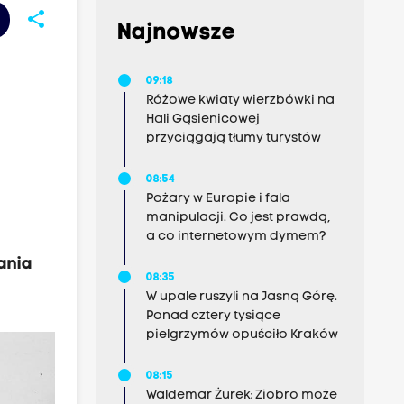
share
Najnowsze
.
09:18
Różowe kwiaty wierzbówki na
Hali Gąsienicowej
przyciągają tłumy turystów
08:54
Pożary w Europie i fala
manipulacji. Co jest prawdą,
a co internetowym dymem?
ania
08:35
W upale ruszyli na Jasną Górę.
Ponad cztery tysiące
pielgrzymów opuściło Kraków
08:15
Waldemar Żurek: Ziobro może