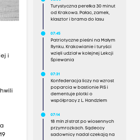
Turystyczna perełka 30 minut
od Krakowa. Pałac, zamek,
klasztor i brama do lasu
07:45
Patriotyczne pieśni na Małym
Rynku. Krakowianie i turyści
wzięli udział w kolejnej Lekcji
ej i
Śpiewania
07:31
Konfederacja liczy na wzrost
poparcia w bastionie PiS i
hwili
dementuje plotki o
współpracy z L. Handzlem
07:14
18 mln zł strat po wiosennych
ia
przymrozkach. Sądeccy
19
sadownicy nadal czekają na