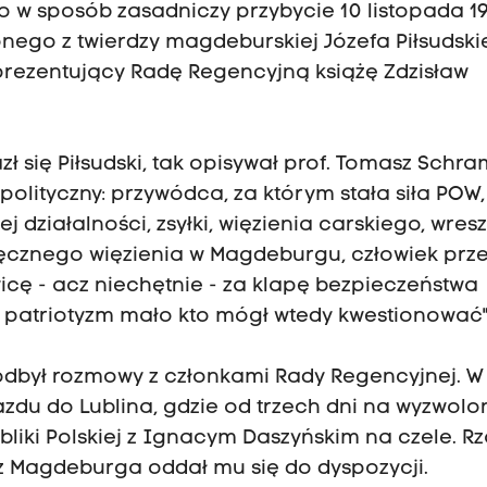
o w sposób zasadniczy przybycie 10 listopada 191
nego z twierdzy magdeburskiej Józefa Piłsudski
prezentujący Radę Regencyjną książę Zdzisław
azł się Piłsudski, tak opisywał prof. Tomasz Schr
polityczny: przywódca, za którym stała siła POW,
działalności, zsyłki, więzienia carskiego, wres
sięcznego więzienia w Magdeburgu, człowiek prz
icę - acz niechętnie - za klapę bezpieczeństwa
y patriotyzm mało kto mógł wtedy kwestionować"
 odbył rozmowy z członkami Rady Regencyjnej. W
du do Lublina, gdzie od trzech dni na wyzwolo
iki Polskiej z Ignacym Daszyńskim na czele. Rz
z Magdeburga oddał mu się do dyspozycji.