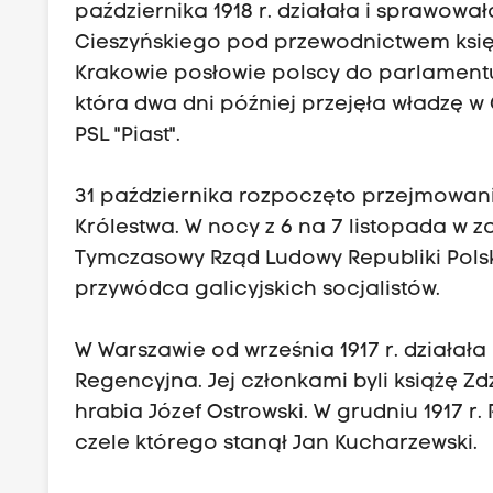
października 1918 r. działała i sprawow
Cieszyńskiego pod przewodnictwem księdz
Krakowie posłowie polscy do parlamentu
która dwa dni później przejęła władzę w 
PSL "Piast".
31 października rozpoczęto przejmowan
Królestwa. W nocy z 6 na 7 listopada w z
Tymczasowy Rząd Ludowy Republiki Polsk
przywódca galicyjskich socjalistów.
W Warszawie od września 1917 r. działa
Regencyjna. Jej członkami byli książę Zd
hrabia Józef Ostrowski. W grudniu 1917 r
czele którego stanął Jan Kucharzewski.