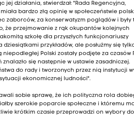
ąc jej działania, stwierdzał: "Rada Regencyjna,
 miała bardzo złą opinię w społeczeństwie polsk
ec zaborców, za konserwatyzm poglądów i były 
 to, że przejmowanie z rąk okupantów kolejnych
akomitą szkołę dla przyszłych funkcjonariuszy
 dziesiątkami przykładów, ale posłużmy się tylk
 niepodległej Polski zostały podjęte za czasów
 znalazło się następnie w ustawie zasadniczej.
twa do rady i tworzonych przez nią instytucji w
sytuacji ekonomicznej ludności".
awali sobie sprawę, że ich polityczna rola dobi
 miałby szerokie poparcie społeczne i któremu m
iwie krótkim czasie przeprowadzi on wybory d