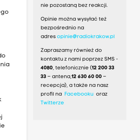
nie pozostaną bez reakcji.
jego
Opinie można wysyłać też
bezpośrednio na
adres
opinie@radiokrakow.pl
Zapraszamy również do
do
kontaktu z nami poprzez SMS -
ania
4080
, telefonicznie (
12 200 33
33
– antena,
12 630 60 00
–
recepcja), a także na nasz
profil na
Facebooku
oraz
k
Twitterze
e
j
ie