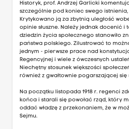
Historyk, prof. Andrzej Garlicki komentuj
szczególnie pod koniec swego istnienia,
Krytykowano ją za zbytnią uległość wob
opinie słuszne. Należy jednak docenić i
dziedzin życia społecznego stanowiło zn
państwa polskiego. Zilustrować to można
jednym - pierwsze prace nad konstytucją
Regencyjnej i wiele z ówczesnych ustaleń
Niechętny stosunek większości społeczeńs
również z gwałtownie pogarszającej się 
Na początku listopada 1918 r. regenci zd
końca i starali się powołać rząd, który
oddać władzę z przekonaniem, że w możl
Sejmu.