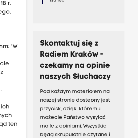
istnieć
8 r.
ego.
Skontaktuj się z
amm: "W
Radiem Kraków -
zcie
czekamy na opinie
ez
naszych Słuchaczy
.
Pod każdym materiałem na
naszej stronie dostępny jest
 ich
przycisk, dzięki któremu
nych
możecie Państwo wysyłać
ąd ten
maile z opiniami. Wszystkie
będą skrupulatnie czytane i