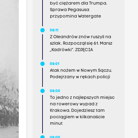
być ciężarem dla Trumpa.
Sprawa Pegasusa
przypomina Watergate
08:11
Z Oleandrów znów ruszyli na
szlak. Rozpoczął się 61. Marsz
„Kadrówki”. ZDJĘCIA
08:01
Atak nożem w Nowym Sączu.
Podejrzany w rękach policji
08:00
To jedno z najlepszych miejsc
na rowerowy wypad z
Krakowa. Dojedziesz tam
pociągiem w kilkanaście
minut
08:00