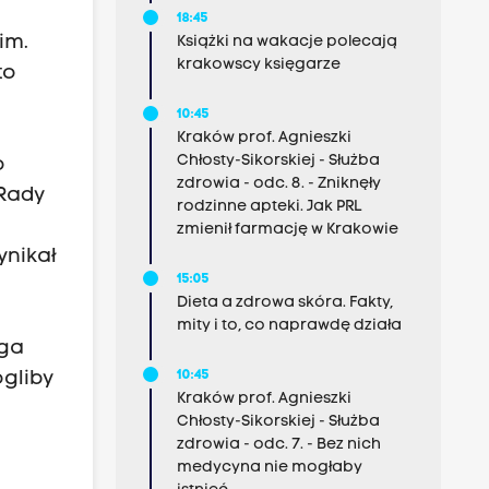
18:45
im.
Książki na wakacje polecają
krakowscy księgarze
to
10:45
Kraków prof. Agnieszki
Chłosty-Sikorskiej - Służba
o
zdrowia - odc. 8. - Zniknęły
 Rady
rodzinne apteki. Jak PRL
zmienił farmację w Krakowie
ynikał
15:05
Dieta a zdrowa skóra. Fakty,
mity i to, co naprawdę działa
ega
10:45
ogliby
Kraków prof. Agnieszki
o
Chłosty-Sikorskiej - Służba
zdrowia - odc. 7. - Bez nich
medycyna nie mogłaby