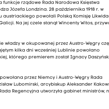
ała funkcje rządowe Rada Narodowa Księstwa
a Józefa Londzina. 28 października 1918 r. w
 austriackiego powołali Polską Komisję Likwida
Galicji. Na jej czele stanął Wincenty Witos, przy
ie władzy w okupowanej przez Austro-Węgry czę
ajętym kilka dni wcześniej Lublinie powołano
iej, którego premierem został Ignacy Daszyński
ła powołana przez Niemcy i Austro-Węgry Rada
zisław Lubomirski, arcybiskup Aleksander Kakows
. Rada Regencyjna utworzyła gabinet ministrów, 