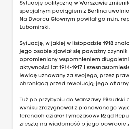
Sytuację polityczną w Warszawie zmienił
specjalnym pociągiem z Berlina uwolnio
Na Dworcu Głównym powitał go m.in. re
Lubomirski.
Sytuację, w jakiej w listopadzie 1918 znal
jego osobie zjawiał się poważny czynnik 
opromieniony wspomnieniem długoletniej 
aktywności lat 1914-1917 i szesnastomie
lewicę uznawany za swojego, przez praw
chroniącą przed rewolucją; jego ofiarn
Tuż po przybyciu do Warszawy Piłsudski
wyniku zrezygnował z planowanego wyjaz
terenach działał Tymczasowy Rząd Republ
zresztą na wiadomość o jego powrocie 