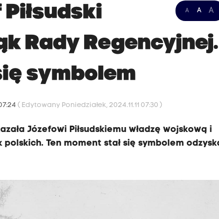
 Piłsudski
A
A
A
rąk Rady Regencyjnej
się symbolem
 07:24
( Edytowany Poniedziałek, 2024.11.11 07:30 )
ekazała Józefowi Piłsudskiemu władzę wojskową i
 polskich. Ten moment stał się symbolem odzysk