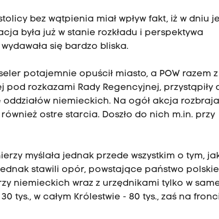
tolicy bez wątpienia miał wpływ fakt, iż w dniu 
ja była już w stanie rozkładu i perspektywa
wydawała się bardzo bliska.
eler potajemnie opuścił miasto, a POW razem z
cej pod rozkazami Rady Regencyjnej, przystąpiły 
 oddziałów niemieckich. Na ogół akcja rozbraj
również ostre starcia. Doszło do nich m.in. przy
ierzy myślała jednak przede wszystkim o tym, ja
ednak stawili opór, powstające państwo polski
ierzy niemieckich wraz z urzędnikami tylko w same
tys., w całym Królestwie - 80 tys., zaś na fronc