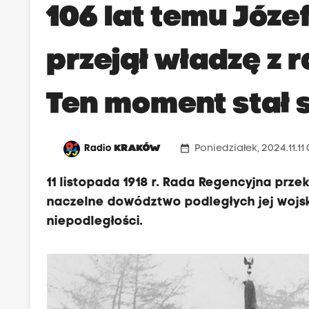
106 lat temu Józef
przejął władzę z 
Ten moment stał 
date_range
Radio
KRAKÓW
Poniedziałek, 2024.11.11
11 listopada 1918 r. Rada Regencyjna prz
naczelne dowództwo podległych jej wojsk
niepodległości.